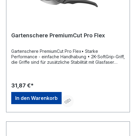
Gartenschere PremiumCut Pro Flex
Gartenschere PremiumCut Pro Flex• Starke
Performance - einfache Handhabung • 2K-SoftGrip-Griff,
die Griffe sind für zusätzliche Stabilität mit Glasfaser
verstärkt • 2x-Weichkomponenten im Griff • Klingen aus
hochwertigem Stahl, mit PowerCoating • Variable
Öffnungsbreite • Innenliegende Feder • Stufenlose
Griffweitenverstellung • Handgelenkspuffer • Saftrille •
31,87 €*
Drahtschneider • Einhand-Sicherheitsverschluss • Zum
Schneiden von Schnittblumen und jungen
In den Warenkorb
TriebenHersteller: Gardena Deutschland GmbH, Hans-
Lorenser-Str. 40, 89079 Ulm, DE, +497314900,
verkauf@gardena.com