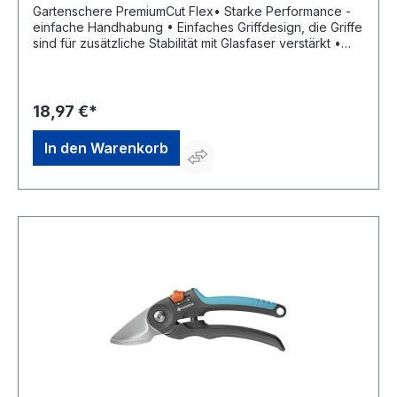
Gartenschere PremiumCut Flex• Starke Performance -
einfache Handhabung • Einfaches Griffdesign, die Griffe
sind für zusätzliche Stabilität mit Glasfaser verstärkt •
Klingen aus hochwertigem Stahl, mit PowerCoating •
Drahtschneider • Saftrille • 2-Schritt-Öffnung • Einhand-
Sicherheitsverschluss • Zum Schneiden von grünem
Holz, Blumen und TriebenHersteller: Gardena
18,97 €*
Deutschland GmbH, Hans-Lorenser-Str. 40, 89079 Ulm,
DE, +497314900, verkauf@gardena.com
In den Warenkorb