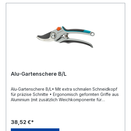
Alu-Gartenschere B/L
Alu-Gartenschere B/L• Mit extra schmalen Schneidkopf
für präzise Schnitte • Ergonomisch geformten Griffe aus
Aluminium (mit zusätzlich Weichkomponente für
Rutschfestigkeit und gelenkschonende Haltung in jeder
Schneidposition) • Schneidsystem Bypass: die beide
geschliffene Klingen gleiten beim Schneiden aneinander
vorbei und hinterlassen einen präzisen, sauberen
38,52 €*
Schnitt • Mit antihaftbeschichtetes Obermesser und ein