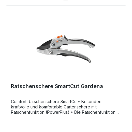
HeckenHersteller: Gardena Deutschland GmbH, Hans-
Lorenser-Str. 40, 89079 Ulm, DE, +497314900,
verkauf@gardena.com
Ratschenschere SmartCut Gardena
Comfort Ratschenschere SmartCut• Besonders
kraftvolle und komfortable Gartenschere mit
Ratschenfunktion (PowerPlus) • Die Ratschenfunktion
kann abhängig vom Astdurchmesser zugeschaltet
werden • Aluminium-Komfortgriffe mit Weichkomponente
• Schneidsystem Amboss: das präzisionsgeschliffene,