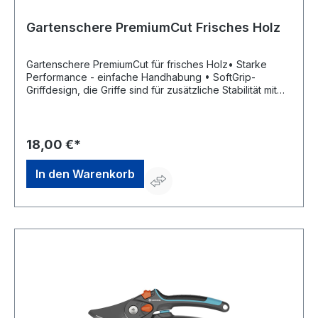
Gartenschere PremiumCut Frisches Holz
Gartenschere PremiumCut für frisches Holz• Starke
Performance - einfache Handhabung • SoftGrip-
Griffdesign, die Griffe sind für zusätzliche Stabilität mit
Glasfaser verstärkt • Klingen aus hochwertigem Stahl,
mit PowerCoating • Bypass-Schnitt vermeidet
Quetschungen an den Stängeln • Einhand-
Sicherheitsverschluss • Für frisches HolzHersteller:
18,00 €*
Gardena Deutschland GmbH, Hans-Lorenser-Str. 40,
89079 Ulm, DE, +497314900, verkauf@gardena.com
In den Warenkorb