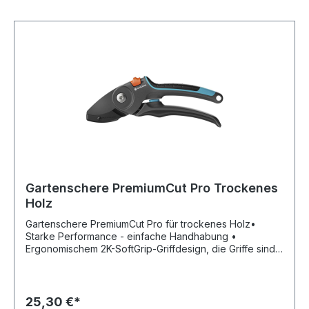
Gartenschere PremiumCut Pro Trockenes
Holz
Gartenschere PremiumCut Pro für trockenes Holz•
Starke Performance - einfache Handhabung •
Ergonomischem 2K-SoftGrip-Griffdesign, die Griffe sind
für zusätzliche Stabilität mit Glasfaser verstärkt • Klingen
aus hochwertigem Stahl, mit PowerCoating •
Schützender Handgelenkspuffer • Unverlierbare Feder
• Einhand-Sicherheitsverschluss • Zum Schneiden von
25,30 €*