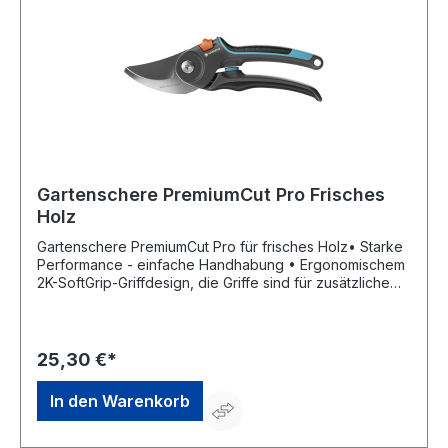
Gartenschere PremiumCut Pro Frisches
Holz
Gartenschere PremiumCut Pro für frisches Holz• Starke
Performance - einfache Handhabung • Ergonomischem
2K-SoftGrip-Griffdesign, die Griffe sind für zusätzliche
Stabilität mit Glasfaser verstärkt • Klingen aus
hochwertigem Stahl, mit PowerCoating • Schützender
Handgelenkspuffer • Unverlierbare Feder • Bypass-
Schnitt vermeidet Quetschungen an den Stängeln •
25,30 €*
Einhand-Sicherheitsverschluss • Zum Schneiden von
frischem, weichem HolzHersteller: Gardena Deutschland
In den Warenkorb
GmbH, Hans-Lorenser-Str. 40, 89079 Ulm, DE,
+497314900, verkauf@gardena.com