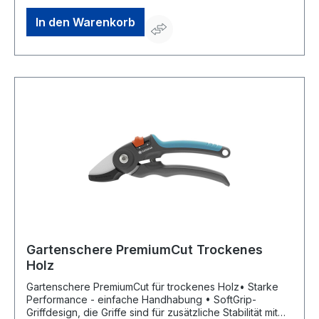
trockenem HolzHersteller: Gardena Deutschland GmbH,
Hans-Lorenser-Str. 40, 89079 Ulm, DE, +497314900,
In den Warenkorb
verkauf@gardena.com
Gartenschere PremiumCut Trockenes
Holz
Gartenschere PremiumCut für trockenes Holz• Starke
Performance - einfache Handhabung • SoftGrip-
Griffdesign, die Griffe sind für zusätzliche Stabilität mit