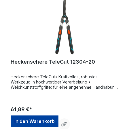
Heckenschere TeleCut 12304-20
Heckenschere TeleCut• Kraftvolles, robustes
Werkzeug in hochwertiger Verarbeitung •
Weichkunststoffgriffe: für eine angenehme Handhabung
und mehr Griffigkeit beim Schneiden • Anschlagpuffer:
aus Spezialkunststoff schonen die Gelenke und
ermöglichen ein bequemes und sicheres Arbeiten •
Teleskopierbarer Hebelarme aus Aluminium (um 20
61,89 €*
Zentimeter verlängerbar) • Messer: robuster
Stahlklingen mit Wellenschliff • Astabschneider: integriert
In den Warenkorb
(für einzelne, dickere Äste) • Einsatz: eignet sich die
Heckenschere vor allem zum Schneiden höherer