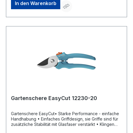
Untermesser aus rostfreiem Edelstahl • Klinge: kann bei
In den Warenkorb
Bedarf nachgeschärft oder ausgetauscht werden •
Einhand-Sicherheitsverschluss: Schere einfach
schließen und sicher aufbewahrt • Einsatz: für den
Schnitt von Blumen, jungen Trieben und frischem
HolzHersteller: Gardena Deutschland GmbH, Hans-
Lorenser-Str. 40, 89079 Ulm, DE, +497314900,
verkauf@gardena.com
Gartenschere EasyCut 12230-20
Gartenschere EasyCut• Starke Performance - einfache
Handhabung • Einfaches Griffdesign, sie Griffe sind für
zusätzliche Stabilität mit Glasfaser verstärkt • Klingen
aus hochwertigem Stahl, mit PowerCoating • Einhand-