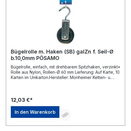
Bügelrolle m. Haken (SB) galZn f. Seil-Ø
b.10,0mm PÖSAMO
Bügelrolle, einfach, mit drehbarem Spitzhaken, verzinkt•
Rolle aus Nylon, Rollen-Ø 60 mm Lieferung: Auf Karte, 10
Karten im Umkarton.Hersteller: Monheimer Ketten- u.
Metallwarenindustrie, Frohnstraße 44, 40789 Monheim,
DE, +49217339760, info@poesamo.de
12,03 €*
In den Warenkorb