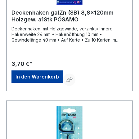
Deckenhaken galZn (SB) 8,8x120mm
Holzgew. a1Stk PÖSAMO
Deckenhaken, mit Holzgewinde, verzinkt• Innere
Hakenweite 24 mm • Hakenöffnung 10 mm •
Gewindelänge 40 mm • Auf Karte • Zu 10 Karten im
UmkartonHersteller: Monheimer Ketten- u.
Metallwarenindustrie, Frohnstraße 44, 40789 Monheim,
DE, +49217339760, info@poesamo.de
3,70 €*
In den Warenkorb