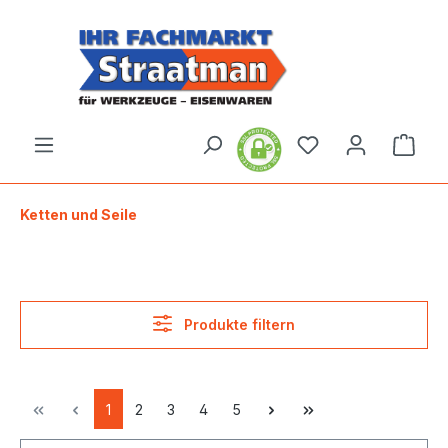
alt springen
Ware
Ketten und Seile
Produkte filtern
1
2
3
4
5