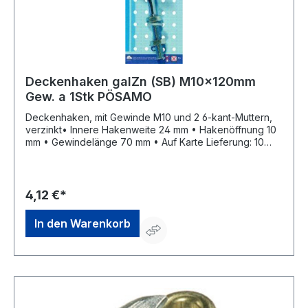
Deckenhaken galZn (SB) M10x120mm
Gew. a 1Stk PÖSAMO
Deckenhaken, mit Gewinde M10 und 2 6-kant-Muttern,
verzinkt• Innere Hakenweite 24 mm • Hakenöffnung 10
mm • Gewindelänge 70 mm • Auf Karte Lieferung: 10
Karten im Umkarton.Hersteller: Monheimer Ketten- u.
Metallwarenindustrie, Frohnstraße 44, 40789 Monheim,
DE, +49217339760, info@poesamo.de
4,12 €*
In den Warenkorb