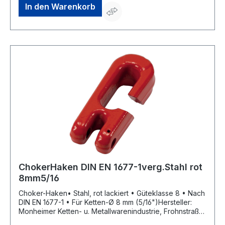
In den Warenkorb
ChokerHaken DIN EN 1677-1verg.Stahl rot
8mm5/16
Choker-Haken• Stahl, rot lackiert • Güteklasse 8 • Nach
DIN EN 1677-1 • Für Ketten-Ø 8 mm (5/16")Hersteller:
Monheimer Ketten- u. Metallwarenindustrie, Frohnstraße
44, 40789 Monheim, DE, +49217339760,