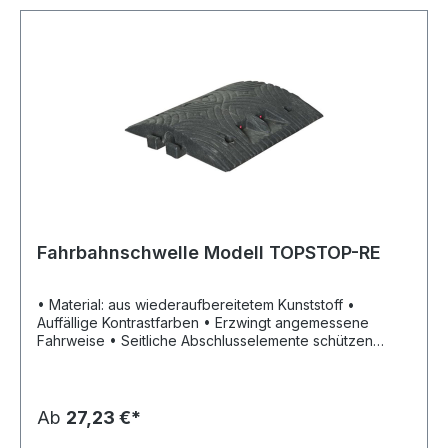
Fahrbahnschwelle Modell TOPSTOP-RE
• Material: aus wiederaufbereitetem Kunststoff •
Auffällige Kontrastfarben • Erzwingt angemessene
Fahrweise • Seitliche Abschlusselemente schützen
Radfahrer und Fußgänger • Bei starkem
Schwerlastverkehr empfiehlt sich zusätzliches
Verkleben der Elemente • 3 Systeme für
vorübergehende oder ständige Verkehrsregelung •
Ab
27,23 €*
Befestigung erfolgt mit Dübeln • Einfaches Montieren •