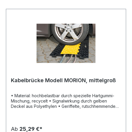
Kabelbrücke Modell MORION, mittelgroß
• Material: hochbelastbar durch spezielle Hartgummi-
Mischung, recycelt • Signalwirkung durch gelben
Deckel aus Polyethylen • Geriffelte, rutschhemmende
Oberfläche • 5 Kabelkanäle B x H: 36 x 34 mm •
Problemloses Überfahren und Schützen von Kabeln,
Schläuchen oder Rohren • Empfohlene
Überfahrgeschwindigkeit: 5–10 km/h, bei bis zu 8 t
Ab
25,29 €*