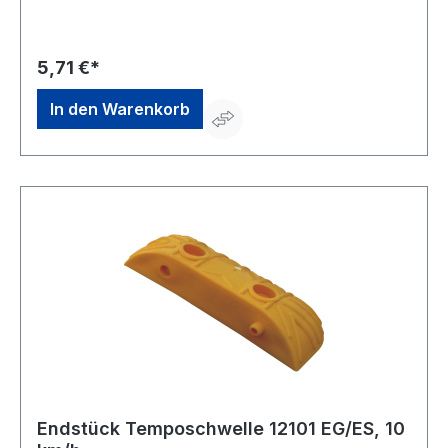
Steinweg 24, Gebäude 63, 97318 Kitzingen, DE,
+4993212680861, info@temka-gmbh.de
5,71 €*
In den Warenkorb
Endstück Temposchwelle 12101 EG/ES, 10