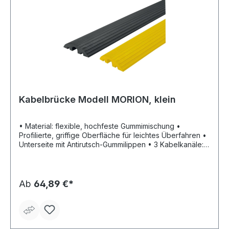
Kabelbrücke Modell MORION, klein
• Material: flexible, hochfeste Gummimischung •
Profilierte, griffige Oberfläche für leichtes Überfahren •
Unterseite mit Antirutsch-Gummilippen • 3 Kabelkanäle:
2-mal 20 und 1-mal 45 mm • Problemloses Überfahren
und Schützen von Kabeln und Schläuchen • Hält Lkw-
und Staplerverkehr stand Hinweis: Signalwirkung durch
gelbe und schwarze Elemente.
Ab
64,89 €*