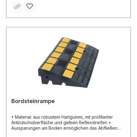
Niedrige Investitionskosten Hinweis: Straßenanker
12/100 mm (pro Element sind 4 Stück erforderlich, pro
Abschlusselement sind 2 Stück erforderlich).
Bordsteinrampe
• Material: aus robustem Hartgummi, mit profilierter
Antirutschoberfläche und gelben Reflexstreifen •
Aussparungen am Boden ermöglichen das Abfließen
des Regenwassers • Mit 2 Kabelkanälen • Belastung: