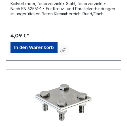
Keilverbinder, feuerverzinkt• Stahl, feuerverzinkt •
Nach EN 62561-1 • Für Kreuz- und Parallelverbindungen
im ungerüttelten Beton Klemmbereich: Rund/Flach:
10/30–40 mm Flach/Flach: 30–40/30–40 mmHersteller:
Einkaufsbüro Deutscher Eisenhändler GmbH, EDE Platz 1,
42389 Wuppertal, DE, +4920260960,
webkontakt@ede.de
4,09 €*
In den Warenkorb