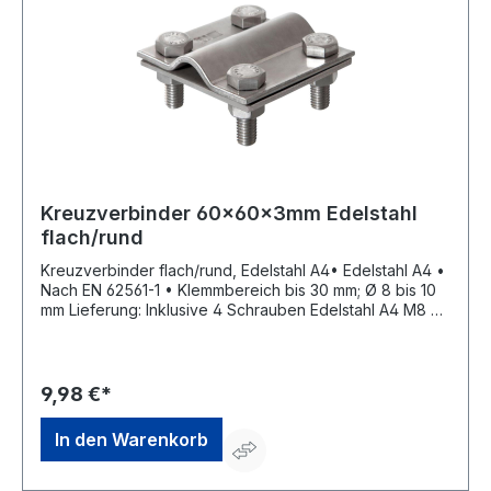
Kreuzverbinder 60x60x3mm Edelstahl
flach/rund
Kreuzverbinder flach/rund, Edelstahl A4• Edelstahl A4 •
Nach EN 62561-1 • Klemmbereich bis 30 mm; Ø 8 bis 10
mm Lieferung: Inklusive 4 Schrauben Edelstahl A4 M8 x
25 mm und 4 Edelstahl A4 Muttern M8.Hersteller:
Obermoser GmbH, Hauptstr.2, 02791 Oderwitz, DE,
+49358422260, info@obermoser.de
9,98 €*
In den Warenkorb