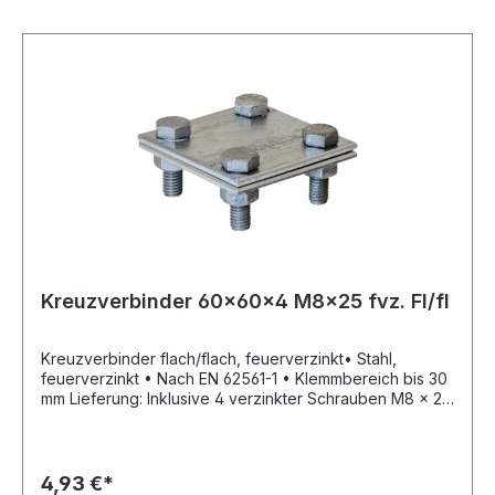
Kreuzverbinder 60x60x4 M8x25 fvz. Fl/fl
Kreuzverbinder flach/flach, feuerverzinkt• Stahl,
feuerverzinkt • Nach EN 62561-1 • Klemmbereich bis 30
mm Lieferung: Inklusive 4 verzinkter Schrauben M8 x 25
mm und 4 verzinkter Muttern M8.Hersteller: Obermoser
GmbH, Hauptstr.2, 02791 Oderwitz, DE, +49358422260,
info@obermoser.de
4,93 €*