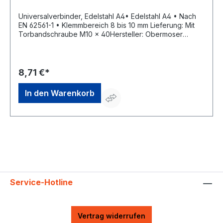
Universalverbinder, Edelstahl A4• Edelstahl A4 • Nach
EN 62561-1 • Klemmbereich 8 bis 10 mm Lieferung: Mit
Torbandschraube M10 x 40Hersteller: Obermoser
GmbH, Hauptstr.2, 02791 Oderwitz, DE, +49358422260,
info@obermoser.de
8,71 €*
In den Warenkorb
Service-Hotline
Vertrag widerrufen