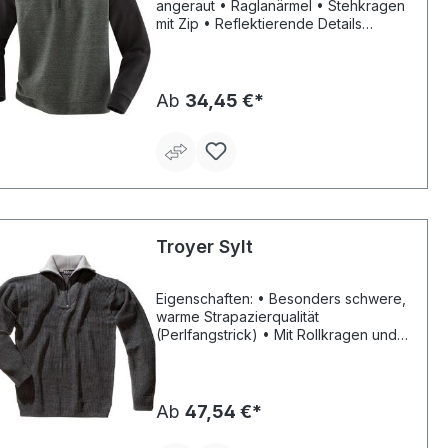
angeraut • Raglanärmel • Stehkragen
mit Zip • Reflektierende Details
Material: 60% Baumwolle/40%
Polyester
Ab
34,45 €*
Troyer Sylt
Eigenschaften: • Besonders schwere,
warme Strapazierqualität
(Perlfangstrick) • Mit Rollkragen und
Front-Reißverschluss • Sportlicher
Kragen in Kontrastfarbe Material: 100
% Polyacryl
Ab
47,54 €*