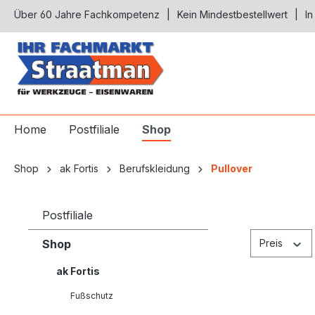
Über 60 Jahre Fachkompetenz
Kein Mindestbestellwert
In
springen
Zur Hauptnavigation springen
Home
Postfiliale
Shop
Shop
ak Fortis
Berufskleidung
Pullover
Postfiliale
Shop
Preis
ak Fortis
Fußschutz