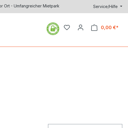
or Ort - Umfangreicher Mietpark
Service/Hilfe
0,00 €*
Ware