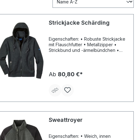
Strickjacke Schärding
Eigenschaften: • Robuste Strickjacke
mit Flauschfutter • Metallzipper •
Strickbund und -ärmelbündchen •
Feste Kapuze mit Kordelzug •
Kinnschutz • Verfügt über diverse
Taschen • Warmhaltend • Hoher
Tragekomfort
Ab
80,80 €*
Sweattroyer
Eigenschaften: • Weich, innen