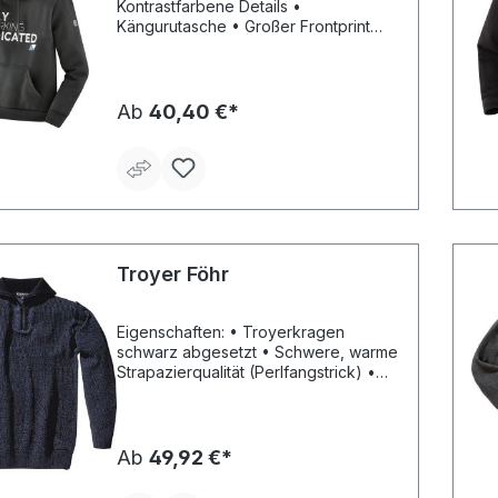
Kontrastfarbene Details •
Kängurutasche • Großer Frontprint
Material: 65 % Polyester, 35 %
Baumwolle
Ab
40,40 €*
Troyer Föhr
Eigenschaften: • Troyerkragen
schwarz abgesetzt • Schwere, warme
Strapazierqualität (Perlfangstrick) •
Front-Reißverschluss zum bequemen
Anziehen Material: 100 % Polyacryl
Ab
49,92 €*