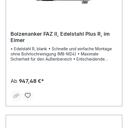
Bolzenanker FAZ II, Edelstahl Plus R, im
Eimer
• Edelstahl R, blank • Schnelle und einfache Montage
ohne Bohrlochreinigung (M8-M24) • Maximale
Sicherheit für den Außenbereich • Entscheidende
Erhöhung der Quertragfähigkeit durch die neue
Bewertung (ETA) - weniger Befestigungspunkte und
kleinere Ankerplatten sparen Zeit und Kosten •
Millimetergenaues Anpassen an die Lasten durch die
Ab
947,48 €*
variablen Verankerungstiefen • Höchste seismische
Lasten der Leistungskategorie C1 mit und ohne die
Verwendung der Verfüllscheibe FFD