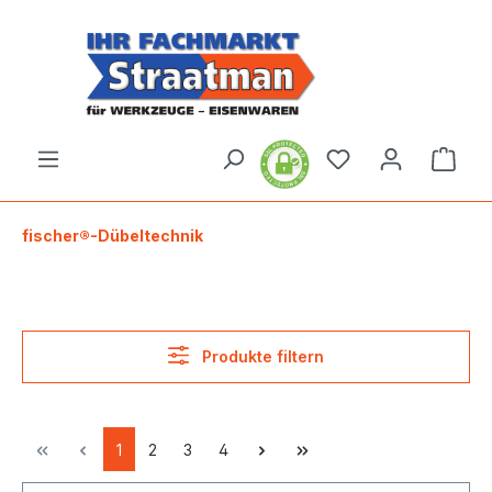
alt springen
Ware
fischer®-Dübeltechnik
Produkte filtern
1
2
3
4