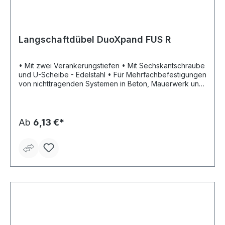
Langschaftdübel DuoXpand FUS R
• Mit zwei Verankerungstiefen • Mit Sechskantschraube
und U-Scheibe - Edelstahl • Für Mehrfachbefestigungen
von nichttragenden Systemen in Beton, Mauerwerk und
Porenbeton zugelassen • Durch spezielle
Lamellengeometrie und Materialkombination verspreizt
sich der Dübel optimal und materialschonend im
jeweiligen Baustoff • Besonders für die Befestigung von
Ab
6,13 €*
Metallkonstruktionen geeignet • Zulassungen ETA-
21/0324; DoP 0244; REPORT NO.: 21-010-2 (1)