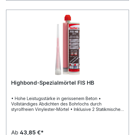
C2) • Stahl verzinkt • ETA-05/0069 Zugelassen für:
Beton C20/25 bis C50/60, gerissen und ungerissen
Auch geeignet für: Beton C12/15, Naturstein mit dichtem
Gefüge
Highbond-Spezialmörtel FIS HB
• Hohe Leistugsstärke in gerissenem Beton •
Vollständiges Abdichten des Bohrlochs durch
styrolfreien Vinylester-Mörtel • Inklusive 2 Statikmischer
pro Kartusche • ETA-05/0164
Ab
43,85 €*