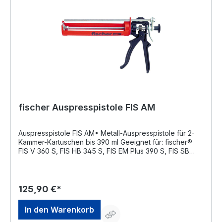
fischer Auspresspistole FIS AM
Auspresspistole FIS AM• Metall-Auspresspistole für 2-
Kammer-Kartuschen bis 390 ml Geeignet für: fischer®
FIS V 360 S, FIS HB 345 S, FIS EM Plus 390 S, FIS SB
HIGH SPEED 390 S, FIS SB 390 S, FIS V 360 S HIGH
SPEED, FIS PM 360 S, Montagemörtel 360 S sowie 1K-
KartuschenHersteller: fischer Deutschland Vertriebs
GmbH, Klaus-Fischer-Str. 1, 72178 Waldachtal, DE,
125,90 €*
+497443124738, info@fischer.de
In den Warenkorb