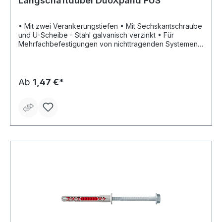
Langschaftdübel DuoXpand FUS
• Mit zwei Verankerungstiefen • Mit Sechskantschraube
und U-Scheibe - Stahl galvanisch verzinkt • Für
Mehrfachbefestigungen von nichttragenden Systemen
in Beton, Mauerwerk und Porenbeton zugelassen •
Durch spezielle Lamellengeometrie und
Materialkombination verspreizt sich der Dübel optimal
und materialschonend im jeweiligen Baustoff •
Ab
1,47 €*
Besonders für die Befestigung von Metallkonstruktionen
geeignet • Zulassungen ETA-21/0324; DoP 0244;
REPORT NO.: 21-010-2 (1)