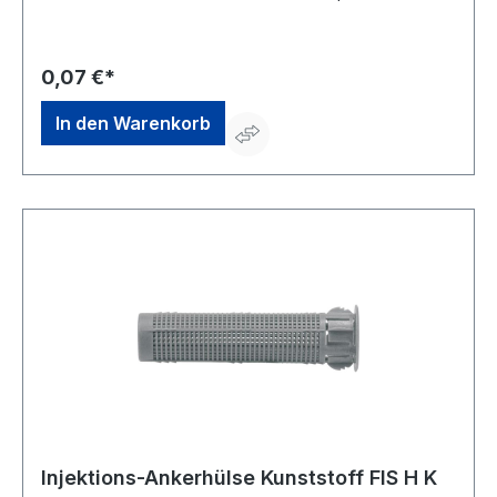
fischer Deutschland Vertriebs GmbH, Klaus-Fischer-Str. 1,
72178 Waldachtal, DE, +497443124738, info@fischer.de
0,07 €*
In den Warenkorb
Injektions-Ankerhülse Kunststoff FIS H K