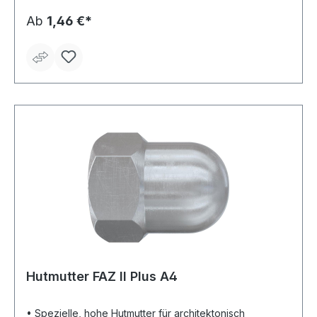
Form • Kann zulassungskonform mit dem fischer
Bolzenanker FAZ II kombiniert werden • ETA-05/0069 •
Ab
1,46 €*
DoP No. 012 1 FAZ II: Stahl, galvanisch verzinkt FAZ II A4:
Edelstahl A4, blank
Hutmutter FAZ II Plus A4
• Spezielle, hohe Hutmutter für architektonisch