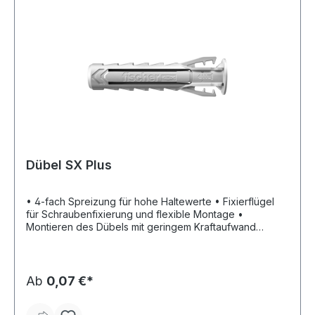
Dübel SX Plus
• 4-fach Spreizung für hohe Haltewerte • Fixierflügel
für Schraubenfixierung und flexible Montage •
Montieren des Dübels mit geringem Kraftaufwand
möglich • Dübelrand verhindert Tieferrutschen in das
Bohrloch • Spürbares Festziehmoment verhindert
Überdrehen der Schraube
Ab
0,07 €*