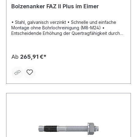
Bolzenanker FAZ II Plus im Eimer
• Stahl, galvanisch verzinkt • Schnelle und einfache
Montage ohne Bohrlochreinigung (M8-M24) •
Entscheidende Erhöhung der Quertragfähigkeit durch
die neue Bewertung (ETA) - weniger
Befestigungspunkte und kleinere Ankerplatten sparen
Zeit und Kosten • Millimetergenaues Anpassen an die
Lasten durch die variablen Verankerungstiefen •
Ab
265,91 €*
Höchste seismische Lasten der Leistungskategorie C1
mit und ohne die Verwendung der Verfüllscheibe FFD