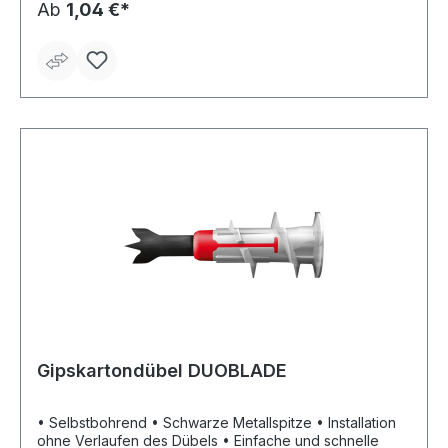
Mehrfachverwendung bei temporärer Verankerung z. B.
Ab
1,04 €*
im Schalungsbau • Ideal für die Befestigung von
Geländern, Anprallschutz, Konsolen oder
Schalungsstützen Hinweis: Zur Montage der
Mauerschraube wird ein Tangential-Schlagschrauber mit
Schlagschrauber tauglicher Nuss oder ein spezieller
Torx Bit empfohlen
Gipskartondübel DUOBLADE
• Selbstbohrend • Schwarze Metallspitze • Installation
ohne Verlaufen des Dübels • Einfache und schnelle