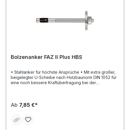
Bolzenanker FAZ II Plus HBS
• Stahlanker für höchste Ansprüche • Mit extra großer,
beigelegter U-Scheibe nach Holzbaunorm DIN 1052 für
eine noch bessere Kraftübertragung bei der
Befestigung von beispielsweise Schwellen und Balken •
Die reduzierte Verankerungstiefe ermöglicht deutlich
geringere Bohrlochtiefen für eine schnellere Montage •
Bewährter Spreizclip ermöglicht höchste
Ab
7,85 €*
Tragfähigkeiten – weniger Befestigungspunkte und
kleinere Ankerplatten nötig • Wenige Hammerschläge
und minimaler Anzugsschlupf sorgen für einen
einfachen und komfortablen Setzvorgang • Zugelassen
für Anwendungen in Erdbebengebieten (Seismik C1 +