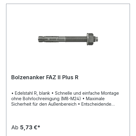
Bolzenanker FAZ II Plus R
• Edelstahl R, blank • Schnelle und einfache Montage
ohne Bohrlochreinigung (M8-M24) • Maximale
Sicherheit für den Außenbereich • Entscheidende
Erhöhung der Quertragfähigkeit durch die neue
Bewertung (ETA) - weniger Befestigungspunkte und
kleinere Ankerplatten sparen Zeit und Kosten •
Millimetergenaues Anpassen an die Lasten durch die
Ab
5,73 €*
variablen Verankerungstiefen • Höchste seismische