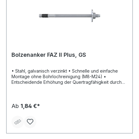
Bolzenanker FAZ II Plus, GS
• Stahl, galvanisch verzinkt • Schnelle und einfache
Montage ohne Bohrlochreinigung (M8-M24) •
Entscheidende Erhöhung der Quertragfähigkeit durch
die neue Bewertung (ETA) - weniger
Befestigungspunkte und kleinere Ankerplatten sparen
Zeit und Kosten • Millimetergenaues Anpassen an die
Lasten durch die variablen Verankerungstiefen •
Ab
1,84 €*
Höchste seismische Lasten der Leistungskategorie C1
mit und ohne die Verwendung der Verfüllscheibe FFD
*K-Version minimiert den Bohraufwand sowie die
Hammerschläge beim Einschlagen des Bolzenankers
entscheidend.