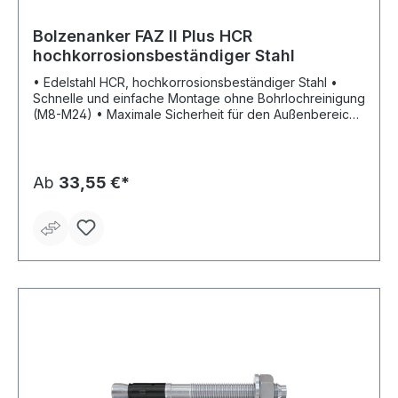
Bolzenanker FAZ II Plus HCR
hochkorrosionsbeständiger Stahl
• Edelstahl HCR, hochkorrosionsbeständiger Stahl •
Schnelle und einfache Montage ohne Bohrlochreinigung
(M8-M24) • Maximale Sicherheit für den Außenbereich
• Entscheidende Erhöhung der Quertragfähigkeit durch
die neue Bewertung (ETA) - weniger
Befestigungspunkte und kleinere Ankerplatten sparen
Zeit und Kosten • Millimetergenaues Anpassen an die
Ab
33,55 €*
Lasten durch die variablen Verankerungstiefen •
Höchste seismische Lasten der Leistungskategorie C1
mit und ohne die Verwendung der Verfüllscheibe FFD