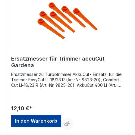
Ersatzmesser für Trimmer accuCut
Gardena
Ersatzmesser zu Turbotrimmer AkkuCut• Einsatz: für die
Trimmer EasyCut Li-18/23 R (Art.-Nr. 9823-20), Comfort-
Cut Li-18/23 R (Art.-Nr. 9825-20), AkkuCut 400 Li (Art.-Nr.
8840-20), AkkuCut 450 Li (Art.-Nr. 8841-20) und
AkkuCut (Art.-Nr. 2417-20) • Inhalt: 20 StückHersteller:
Gardena Deutschland GmbH, Hans-Lorenser-Str. 40,
89079 Ulm, DE, +497314900, verkauf@gardena.com
12,10 €*
In den Warenkorb