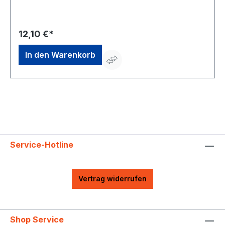
Fadendurchmesser: 2 mmHersteller: Gardena
Deutschland GmbH, Hans-Lorenser-Str. 40, 89079 Ulm,
DE, +497314900, verkauf@gardena.com
12,10 €*
In den Warenkorb
Service-Hotline
Vertrag widerrufen
Shop Service