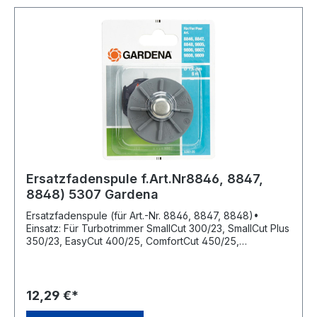
Ersatzfadenspule f.Art.Nr8846, 8847,
8848) 5307 Gardena
Ersatzfadenspule (für Art.-Nr. 8846, 8847, 8848)•
Einsatz: Für Turbotrimmer SmallCut 300/23, SmallCut Plus
350/23, EasyCut 400/25, ComfortCut 450/25,
ComfortCut Plus 500/27, EasyCut 400, ComfortCut 450
und PowerCut 500 . • Fadenvorrat: 6 mHersteller:
Gardena Deutschland GmbH, Hans-Lorenser-Str. 40,
89079 Ulm, DE, +497314900, verkauf@gardena.com
12,29 €*