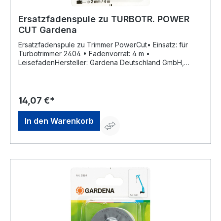
Ersatzfadenspule zu TURBOTR. POWER
CUT Gardena
Ersatzfadenspule zu Trimmer PowerCut• Einsatz: für
Turbotrimmer 2404 • Fadenvorrat: 4 m •
LeisefadenHersteller: Gardena Deutschland GmbH,
Hans-Lorenser-Str. 40, 89079 Ulm, DE, +497314900,
verkauf@gardena.com
14,07 €*
In den Warenkorb