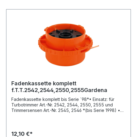
Fadenkassette komplett
f.T.T.2542,2544,2550,2555Gardena
Fadenkassette komplett bis Serie ´98*• Einsatz: für
Turbotrimmer Art.-Nr. 2542, 2544, 2550, 2555 und
Trimmersensen Art.-Nr. 2545, 2546 *(bis Serie 1998) •
Fadenvorrat: 6 mHersteller: Gardena Deutschland GmbH,
Hans-Lorenser-Str. 40, 89079 Ulm, DE, +497314900,
verkauf@gardena.com
12,10 €*