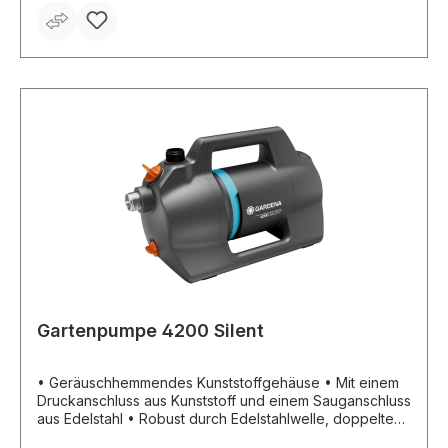
erreichbar und leicht zu bedienen • Mit großer
Einfüllöffnung und Ablassventil, wodurch die Pumpe
besonders einfach zu befüllen und vor Frost geschützt
ist • Wetterfest • Für die Anwendung mit einer Brause
oder mit einem Regner geeignet • Für die Bewässerung
des Gartens oder das Abpumpen von Leitungs- und
Regenwasser
Gartenpumpe 4200 Silent
• Geräuschhemmendes Kunststoffgehäuse • Mit einem
Druckanschluss aus Kunststoff und einem Sauganschluss
aus Edelstahl • Robust durch Edelstahlwelle, doppeltes
Dichtungssystem zwischen Motor und Pumpenlaufwerk