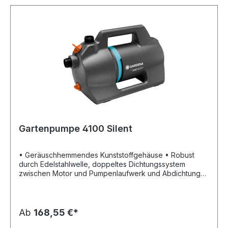
Gartenpumpe 4100 Silent
• Geräuschhemmendes Kunststoffgehäuse • Robust
durch Edelstahlwelle, doppeltes Dichtungssystem
zwischen Motor und Pumpenlaufwerk und Abdichtung
aus Keramik • Vibrationsarmer Einsatz und fester Stand
auf dem Boden durch Stellfüße aus Gummi • Geringer
Stromverbrauch und vergleichsweise leise im Betrieb •
Ergonomischer Griff • Thermoschutzschalter schützt den
Ab
168,55 €*
Motor vor Überlastung • Der Netzschalter ist gut