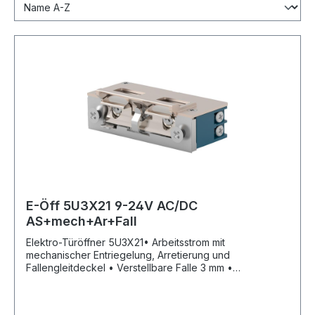
E-Öff 5U3X21 9-24V AC/DC
AS+mech+Ar+Fall
Elektro-Türöffner 5U3X21• Arbeitsstrom mit
mechanischer Entriegelung, Arretierung und
Fallengleitdeckel • Verstellbare Falle 3 mm •
Nennspannung 9–24 V GS/WS Momentkontakt •
Dauerbestrombar 11–13 V GS • Mit elektrischer
Schutzdiode • DIN Links/Rechts einsetzbar •