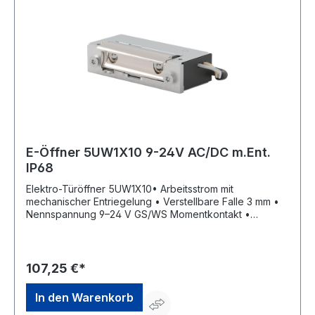
E-Öffner 5UW1X10 9-24V AC/DC m.Ent.
IP68
Elektro-Türöffner 5UW1X10• Arbeitsstrom mit
mechanischer Entriegelung • Verstellbare Falle 3 mm •
Nennspannung 9–24 V GS/WS Momentkontakt •
Dauerbestrombar 11–13 V GS • Mit elektrischer
Schutzdiode • DIN Links/Rechts einsetzbar •
Aufbruchfestigkeit 4.800 N • IP68 der elektrischen
Bauteile • Aufgrund seiner geringen Maße in sehr
107,25 €*
schmalen Türprofilen einbaubar • Für den Außenbereich
geeignetHersteller: OPENERS & CLOSERS, Calle
In den Warenkorb
Agricultura Nave 1217, 08980 Sant Feliu de Llobregat,