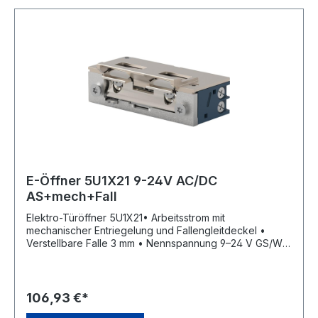
E-Öffner 5U1X21 9-24V AC/DC
AS+mech+Fall
Elektro-Türöffner 5U1X21• Arbeitsstrom mit
mechanischer Entriegelung und Fallengleitdeckel •
Verstellbare Falle 3 mm • Nennspannung 9–24 V GS/WS
Momentkontakt • Dauerbestrombar 11–13 V GS • Mit
elektrischer Schutzdiode • DIN Links/Rechts einsetzbar
• Aufbruchfestigkeit 4.800 N • Aufgrund seiner
geringen Maße in sehr schmalen Türprofilen
106,93 €*
einbaubarHersteller: OPENERS & CLOSERS, Calle