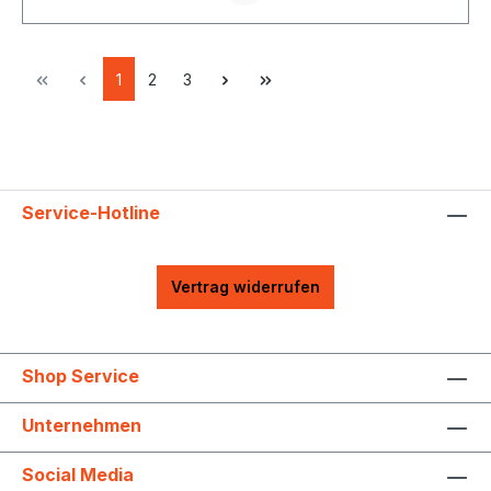
Barcelona, ES, +34 934 080 515, info@openers-
closers.com
1
2
3
Service-Hotline
Vertrag widerrufen
Shop Service
Unternehmen
Social Media