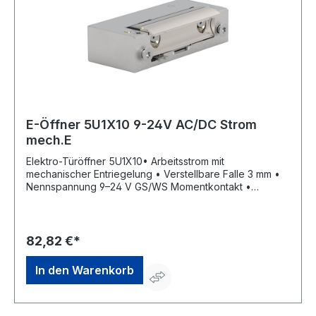
E-Öffner 5U1X10 9-24V AC/DC Strom
mech.E
Elektro-Türöffner 5U1X10• Arbeitsstrom mit
mechanischer Entriegelung • Verstellbare Falle 3 mm •
Nennspannung 9–24 V GS/WS Momentkontakt •
Dauerbestrombar 11–13 V GS • Mit elektrischer
Schutzdiode • DIN Links/Rechts einsetzbar •
Aufbruchfestigkeit 4.800 N • Aufgrund seiner geringen
Maße in sehr schmalen Türprofilen einbaubarHersteller:
82,82 €*
OPENERS & CLOSERS, Calle Agricultura Nave 1217,
08980 Sant Feliu de Llobregat, Barcelona, ES, +34 934
In den Warenkorb
080 515, info@openers-closers.com