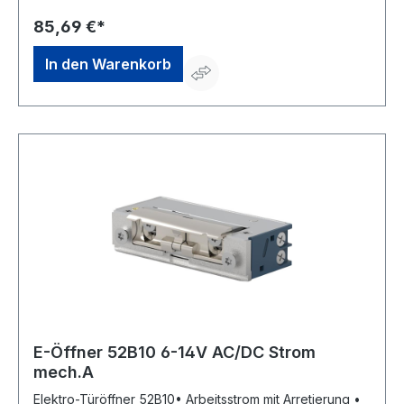
Maße in sehr schmalen Türprofilen einbaubarHersteller:
OPENERS & CLOSERS, Calle Agricultura Nave 1217,
85,69 €*
08980 Sant Feliu de Llobregat, Barcelona, ES, +34 934
080 515, info@openers-closers.com
In den Warenkorb
E-Öffner 52B10 6-14V AC/DC Strom
mech.A
Elektro-Türöffner 52B10• Arbeitsstrom mit Arretierung •