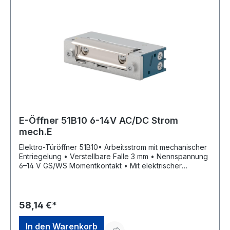
E-Öffner 51B10 6-14V AC/DC Strom
mech.E
Elektro-Türöffner 51B10• Arbeitsstrom mit mechanischer
Entriegelung • Verstellbare Falle 3 mm • Nennspannung
6–14 V GS/WS Momentkontakt • Mit elektrischer
Schutzdiode • DIN Links/Rechts einsetzbar •
Aufbruchfestigkeit 4.800 N • Aufgrund seiner geringen
Maße in sehr schmalen Türprofilen einbaubarHersteller:
OPENERS & CLOSERS, Calle Agricultura Nave 1217,
58,14 €*
08980 Sant Feliu de Llobregat, Barcelona, ES, +34 934
080 515, info@openers-closers.com
In den Warenkorb