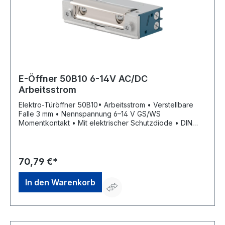
E-Öffner 50B10 6-14V AC/DC
Arbeitsstrom
Elektro-Türöffner 50B10• Arbeitsstrom • Verstellbare
Falle 3 mm • Nennspannung 6–14 V GS/WS
Momentkontakt • Mit elektrischer Schutzdiode • DIN
Links/Rechts einsetzbar • Aufbruchfestigkeit 4.800 N •
Aufgrund seiner geringen Maße in sehr schmalen
Türprofilen einbaubarHersteller: OPENERS & CLOSERS,
Calle Agricultura Nave 1217, 08980 Sant Feliu de
70,79 €*
Llobregat, Barcelona, ES, +34 934 080 515,
info@openers-closers.com
In den Warenkorb