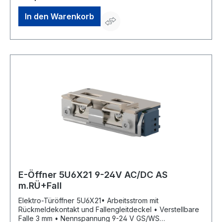
OPENERS & CLOSERS, Calle Agricultura Nave 1217,
08980 Sant Feliu de Llobregat, Barcelona, ES, +34 934
In den Warenkorb
080 515, info@openers-closers.com
E-Öffner 5U6X21 9-24V AC/DC AS
m.RÜ+Fall
Elektro-Türöffner 5U6X21• Arbeitsstrom mit
Rückmeldekontakt und Fallengleitdeckel • Verstellbare
Falle 3 mm • Nennspannung 9-24 V GS/WS