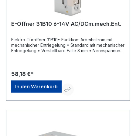
E-Öffner 31B10 6-14V AC/DCm.mech.Ent.
Elektro-Türöffner 31B10• Funktion: Arbeitsstrom mit
mechanischer Entriegelung • Standard mit mechanischer
Entriegelung • Verstellbare Falle 3 mm • Nennspannung
6–14 AC/DC V • Dauerbestrombar AC/DC <1 min. •
Einsatztemperatur -25°C bis+70°C • DIN Links/Rechts
einsetzbar • Aufbruchfestigkeit 6.500 NHersteller:
OPENERS & CLOSERS, Calle Agricultura Nave 1217,
58,18 €*
08980 Sant Feliu de Llobregat, Barcelona, ES, +34 934
080 515, info@openers-closers.com
In den Warenkorb