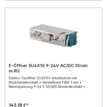
E-Öffner 5U6X10 9-24V AC/DC Strom
m.RÜ.
Elektro-Türöffner 5U6X10• Arbeitsstrom mit
Rückmeldekontakt • Verstellbare Falle 3 mm •
Nennspannung 9–24 V GS/WS Momentkontakt •
Dauerbestrombar 11–13 V GS • Mit elektronischer
Schutzdiode • DIN Links/Rechts einbaubar •
Aufbruchfestigkeit 4.800 N • Aufgrund seiner geringen
Maße in sehr schmalen Türprofilen einbaubarHersteller:
143,18 €*