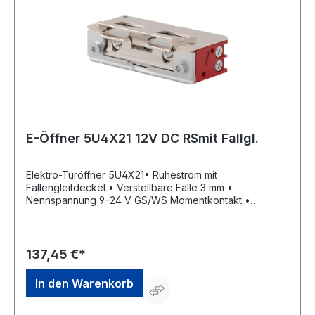
E-Öffner 5U4X21 12V DC RSmit Fallgl.
Elektro-Türöffner 5U4X21• Ruhestrom mit
Fallengleitdeckel • Verstellbare Falle 3 mm •
Nennspannung 9–24 V GS/WS Momentkontakt •
Dauerbestrombar 11–13 V GS • Mit elektrischer
Schutzdiode • DIN Links/Rechts einsetzbar •
Aufbruchfestigkeit 4.800 N • Aufgrund seiner geringen
Maße in sehr schmalen Türprofilen einbaubarHersteller:
137,45 €*
OPENERS & CLOSERS, Calle Agricultura Nave 1217,
08980 Sant Feliu de Llobregat, Barcelona, ES, +34 934
In den Warenkorb
080 515, info@openers-closers.com