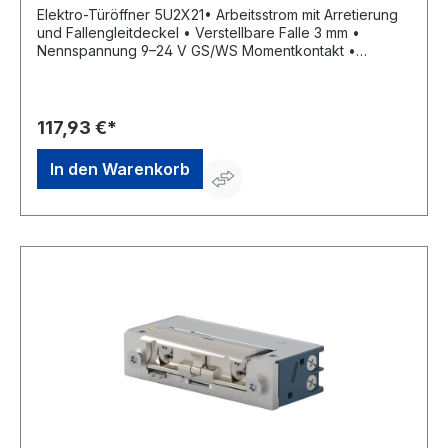
Elektro-Türöffner 5U2X21• Arbeitsstrom mit Arretierung
und Fallengleitdeckel • Verstellbare Falle 3 mm •
Nennspannung 9–24 V GS/WS Momentkontakt •
Dauerbestrombar 11–13 V GS • Mit elektrischer
Schutzdiode • DIN Links/Rechts einsetzbar •
Aufbruchfestigkeit 4.800 N • Aufgrund seiner geringen
Maße in sehr schmalen Türprofilen einbaubarHersteller:
117,93 €*
OPENERS & CLOSERS, Calle Agricultura Nave 1217,
08980 Sant Feliu de Llobregat, Barcelona, ES, +34 934
In den Warenkorb
080 515, info@openers-closers.com