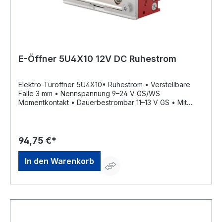
E-Öffner 5U4X10 12V DC Ruhestrom
Elektro-Türöffner 5U4X10• Ruhestrom • Verstellbare
Falle 3 mm • Nennspannung 9–24 V GS/WS
Momentkontakt • Dauerbestrombar 11–13 V GS • Mit
elektronischer Schutzdiode • DIN Links/Rechts
einsetzbar • Aufbruchfestigkeit 4.800 N • Aufgrund
seiner geringen Maße in sehr schmalen Türprofilen
einbaubarHersteller: OPENERS & CLOSERS, Calle
94,75 €*
Agricultura Nave 1217, 08980 Sant Feliu de Llobregat,
Barcelona, ES, +34 934 080 515, info@openers-
In den Warenkorb
closers.com