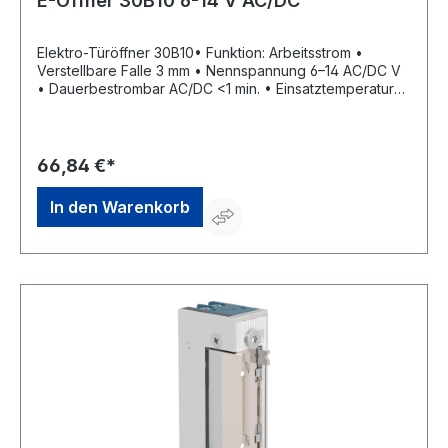
E-Öffner 30B10 6-14 V AC/DC
Elektro-Türöffner 30B10• Funktion: Arbeitsstrom •
Verstellbare Falle 3 mm • Nennspannung 6–14 AC/DC V
• Dauerbestrombar AC/DC <1 min. • Einsatztemperatur
-25°C bis+70°C • DIN Links/Rechts einsetzbar •
Aufbruchfestigkeit 6.500 NHersteller: OPENERS &
CLOSERS, Calle Agricultura Nave 1217, 08980 Sant Feliu
de Llobregat, Barcelona, ES, +34 934 080 515,
66,84 €*
info@openers-closers.com
In den Warenkorb