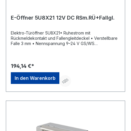
E-Öffner 5U8X21 12V DC RSm.RÜ+Fallgl.
Elektro-Türöffner 5U8X21• Ruhestrom mit
Rückmeldekontakt und Fallengleitdeckel • Verstellbare
Falle 3 mm • Nennspannung 9–24 V GS/WS
Momentkontakt • Dauerbestrombar 11–13 V GS • Mit
elektrischer Schutzdiode • DIN Links/Rechts einsetzbar
• Aufbruchfestigkeit 4.800 N • Aufgrund seiner
geringen Maße in sehr schmalen Türprofilen
194,14 €*
einbaubarHersteller: OPENERS & CLOSERS, Calle
Agricultura Nave 1217, 08980 Sant Feliu de Llobregat,
In den Warenkorb
Barcelona, ES, +34 934 080 515, info@openers-
closers.com