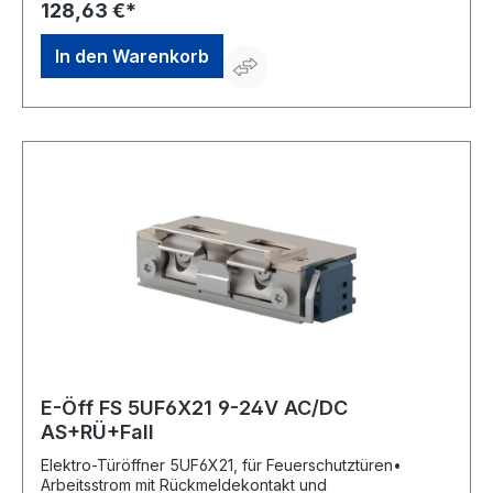
Aufbruchfestigkeit 4.800 N • Aufgrund seiner geringen
128,63 €*
Maße in sehr schmalen Türprofilen einbaubarHersteller:
OPENERS & CLOSERS, Calle Agricultura Nave 1217,
In den Warenkorb
08980 Sant Feliu de Llobregat, Barcelona, ES, +34 934
080 515, info@openers-closers.com
E-Öff FS 5UF6X21 9-24V AC/DC
AS+RÜ+Fall
Elektro-Türöffner 5UF6X21, für Feuerschutztüren•
Arbeitsstrom mit Rückmeldekontakt und