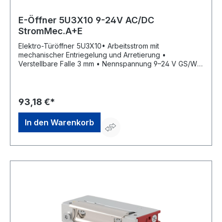
E-Öffner 5U3X10 9-24V AC/DC
StromMec.A+E
Elektro-Türöffner 5U3X10• Arbeitsstrom mit
mechanischer Entriegelung und Arretierung •
Verstellbare Falle 3 mm • Nennspannung 9–24 V GS/WS
Momentkontakt • Dauerbestrombar 11–13 V GS • Mit
elektrischer Schutzdiode • DIN Links/Rechts einsetzbar
• Aufbruchfestigkeit 4.800 N • Aufgrund seiner
geringen Maße in sehr schmalen Türprofilen
93,18 €*
einbaubarHersteller: OPENERS & CLOSERS, Calle
Agricultura Nave 1217, 08980 Sant Feliu de Llobregat,
In den Warenkorb
Barcelona, ES, +34 934 080 515, info@openers-
closers.com