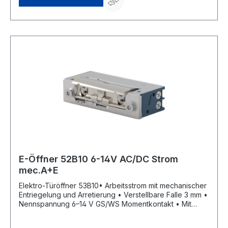
E-Öffner 52B10 6-14V AC/DC Strom
mec.A+E
Elektro-Türöffner 53B10• Arbeitsstrom mit mechanischer
Entriegelung und Arretierung • Verstellbare Falle 3 mm •
Nennspannung 6–14 V GS/WS Momentkontakt • Mit
rlektrischer Schutzdiode • DIN Links/Rechts einsetzbar •
Aufbruchfestigkeit 4.800 N • Aufgrund seiner geringen