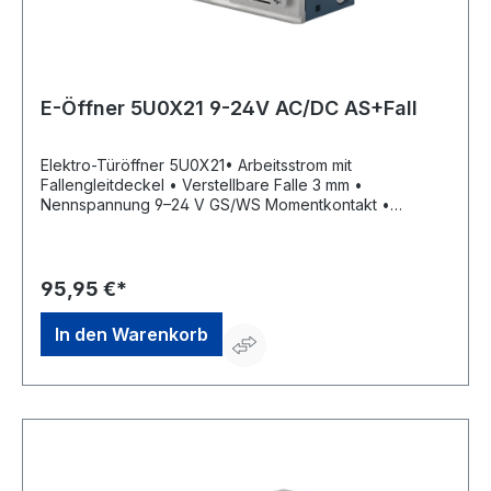
E-Öffner 5U0X21 9-24V AC/DC AS+Fall
Elektro-Türöffner 5U0X21• Arbeitsstrom mit
Fallengleitdeckel • Verstellbare Falle 3 mm •
Nennspannung 9–24 V GS/WS Momentkontakt •
Dauerbestrombar 11–13 V GS • Mit elektrischer
Schutzdiode • DIN Links/Rechts einsetzbar •
Aufbruchfestigkeit 4.800 N • Aufgrund seiner geringen
Maße in sehr schmalen Türprofilen einbaubarHersteller:
95,95 €*
OPENERS & CLOSERS, Calle Agricultura Nave 1217,
08980 Sant Feliu de Llobregat, Barcelona, ES, +34 934
In den Warenkorb
080 515, info@openers-closers.com