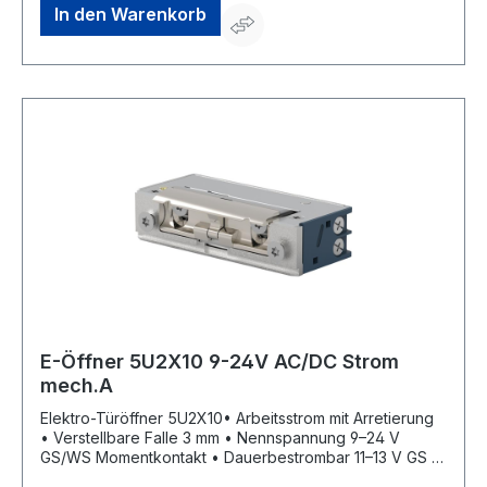
Agricultura Nave 1217, 08980 Sant Feliu de Llobregat,
In den Warenkorb
Barcelona, ES, +34 934 080 515, info@openers-
closers.com
E-Öffner 5U2X10 9-24V AC/DC Strom
mech.A
Elektro-Türöffner 5U2X10• Arbeitsstrom mit Arretierung
• Verstellbare Falle 3 mm • Nennspannung 9–24 V
GS/WS Momentkontakt • Dauerbestrombar 11–13 V GS •
Mit Elektrischer Schutzdiode • DIN Links/Rechts