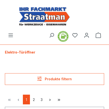
alt springen
Ware
Elektro-Türöffner
Produkte filtern
1
2
3