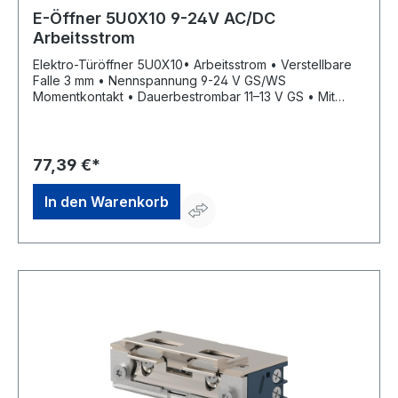
E-Öffner 5U0X10 9-24V AC/DC
Arbeitsstrom
Elektro-Türöffner 5U0X10• Arbeitsstrom • Verstellbare
Falle 3 mm • Nennspannung 9-24 V GS/WS
Momentkontakt • Dauerbestrombar 11–13 V GS • Mit
elektrischer Schutzdiode • DIN Links/Rechts einsetzbar
• Aufbruchfestigkeit 4.800 N • Aufgrund seiner
geringen Maße in sehr schmalen Türprofilen
einbaubarHersteller: OPENERS & CLOSERS, Calle
77,39 €*
Agricultura Nave 1217, 08980 Sant Feliu de Llobregat,
Barcelona, ES, +34 934 080 515, info@openers-
In den Warenkorb
closers.com