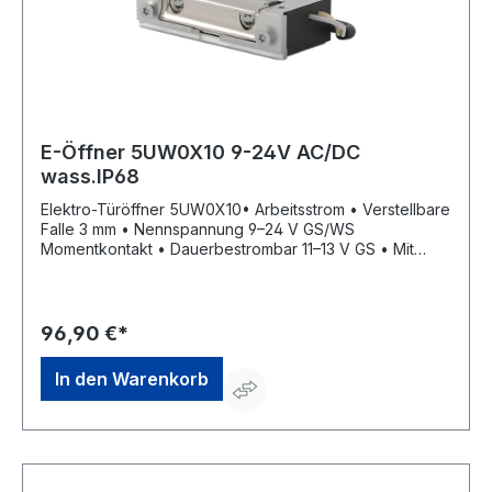
E-Öffner 5UW0X10 9-24V AC/DC
wass.IP68
Elektro-Türöffner 5UW0X10• Arbeitsstrom • Verstellbare
Falle 3 mm • Nennspannung 9–24 V GS/WS
Momentkontakt • Dauerbestrombar 11–13 V GS • Mit
elektrischer Schutzdiode • DIN Links/Rechts einsetzbar
• Aufbruchfestigkeit 4.800 N • IP68 der elektrischen
Bauteile • Aufgrund seiner geringen Maße in sehr
schmalen Türprofilen einbaubar • Für den Außenbereich
96,90 €*
geeignetHersteller: OPENERS & CLOSERS, Calle
Agricultura Nave 1217, 08980 Sant Feliu de Llobregat,
In den Warenkorb
Barcelona, ES, +34 934 080 515, info@openers-
closers.com