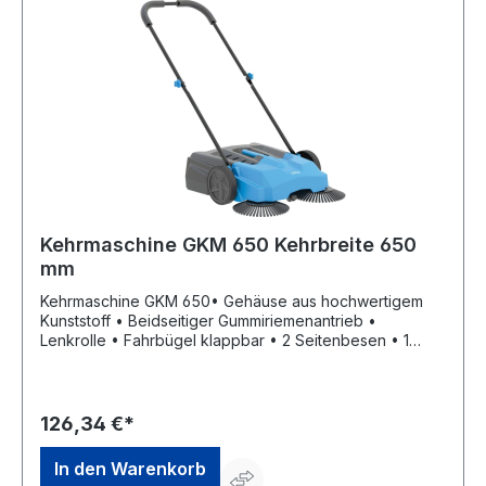
Kehrmaschine GKM 650 Kehrbreite 650
mm
Kehrmaschine GKM 650• Gehäuse aus hochwertigem
Kunststoff • Beidseitiger Gummiriemenantrieb •
Lenkrolle • Fahrbügel klappbar • 2 Seitenbesen • 1
Hauptkehrwalzen • Kehrgutsammelbehälter • Große
AntriebsräderHersteller: Guede GmbH, Dieselstr. 8,
58840 Plettenberg, DE, +492391919015, Info@guede.net
126,34 €*
In den Warenkorb