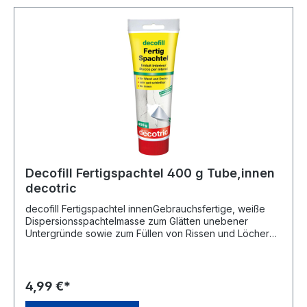
Decofill Fertigspachtel 400 g Tube,innen
decotric
decofill Fertigspachtel innenGebrauchsfertige, weiße
Dispersionsspachtelmasse zum Glätten unebener
Untergründe sowie zum Füllen von Rissen und Löchern
in Wand- und Deckenflächen. Bei vollflächigem Auftrag
max. 5 mm Schichtstärke. • Für schnelle Reparaturen im
Innenbereich • Superglatt • Lösungsmittelfrei • Härtet
rissfrei aus • Sehr gut schleifbar • CE-konform gem. DIN
4,99 €*
EN 13963-2AGefahrenhinweise:EUH208: Enthält 2-