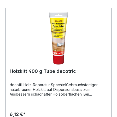
Holzkitt 400 g Tube decotric
decofill Holz-Reparatur SpachtelGebrauchsfertiger,
naturbrauner Holzkitt auf Dispersionsbasis zum
Ausbessern schadhafter Holzoberflächen. Bei
vollflächigem Auftrag Schichtstärke bis 5 mm. • Hohes
Füllvermögen • Härtet gleichmäßig und rissfrei aus •
Bleibt auch nach dem Aushärten leicht elastisch •
Schleif- und überstreichbar • Anwendbar im Innen- und
6,12 €*