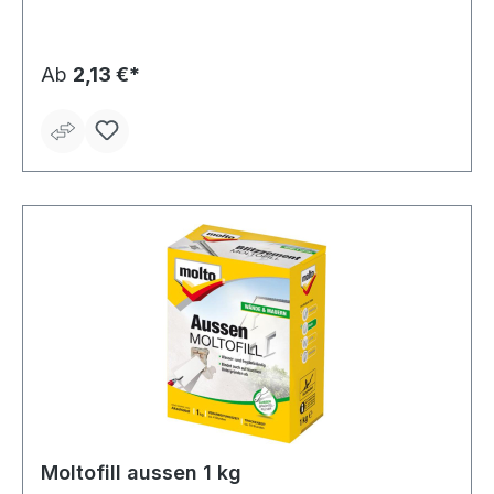
Fixieren von Innenputzdosen und Verspachteln von
Kabelschlitzen • CE-konform gem. DIN EN 13279-1
(Gipsbinder zur Direktverwendung oder
Weiterverarbeitung A1)
Ab
2,13 €*
Moltofill aussen 1 kg