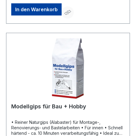
mit wetterbeständigem Folgeanstrich auch im
AußenbereichGefahrenhinweise:EUH208: Enthält 2-
In den Warenkorb
METHYL-2H-ISOTHIAZOL-3-ON;Gemisch aus 5-CHLOR-
2-METHYL-2HISOTHIAZOL-3-ON und 2-METHYL-2H-
ISOTHIAZOL-3-ON (3:1). Kann allergische Reaktionen
hervorrufen.
Modellgips für Bau + Hobby
• Reiner Naturgips (Alabaster) für Montage-,
Renovierungs- und Bastelarbeiten • Für innen • Schnell
härtend - ca. 10 Minuten verarbeitungsfähig • Ideal zum