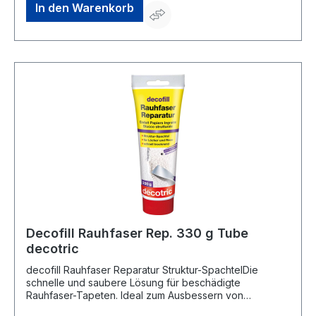
METHYL-2H-ISOTHIAZOL-3-ON;1,2-BENZISOTHIAZOL-
In den Warenkorb
3(2H)-ON. Kann allergische Reaktionen hervorrufen.
Decofill Rauhfaser Rep. 330 g Tube
decotric
decofill Rauhfaser Reparatur Struktur-SpachtelDie
schnelle und saubere Lösung für beschädigte
Rauhfaser-Tapeten. Ideal zum Ausbessern von
Dübellöchern, Rissen und ähnlichen Schadstellen. Passt