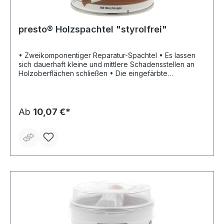
presto® Holzspachtel "styrolfrei"
• Zweikomponentiger Reparatur-Spachtel • Es lassen
sich dauerhaft kleine und mittlere Schadensstellen an
Holzoberflächen schließen • Die eingefärbte
Spachtelmasse egalisiert Löcher und tiefe Kratzer in
allen Holzarten • Einfache Verarbeitung • Hohe
Elastizität • Gute Haftung • Leichte Schleifbarkeit, auch
nach längerer Zeit • Beständig gegen schwache
Ab
10,07 €*
Säuren, schwache Laugen; Treibmittel, Lösemittel,
Wasser und Tausalze • Schleifbar nach ca. 30 bis 40
Minuten • Temperaturbeständig bis 120 °C bei
ausgehärtetem Material