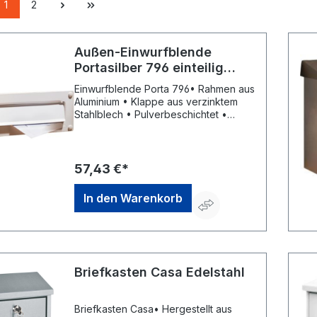
1
2
Außen-Einwurfblende
Portasilber 796 einteilig
BURG WÄCHTER
Einwurfblende Porta 796• Rahmen aus
Aluminium • Klappe aus verzinktem
Stahlblech • Pulverbeschichtet •
Ohne Namensschild • Inklusive
BefestigungsmaterialHersteller: Burg
Wächter KG, Altenhofer Weg 15,
58300 Wetter, DE, +49233596530,
57,43 €*
info@burg-waechter.de
In den Warenkorb
Briefkasten Casa Edelstahl
Briefkasten Casa• Hergestellt aus