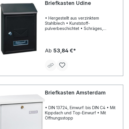
Briefkasten Udine
• Hergestellt aus verzinktem
Stahlblech • Kunststoff-
pulverbeschichtet • Schräges,
regenabweisendes Dach • Einwurf
oben • Verschluss mittels
Zylinderschloss (2 Schlüssel) •
Sichtfenster mit
Ab
53,84 €*
Namensschildhalterung • Einwurf: 175
x 20 mm
Briefkasten Amsterdam
• DIN 13724, Einwurf: bis DIN C4 • Mit
Kippdach und Top-Einwurf • Mit
Öffnungsstopp