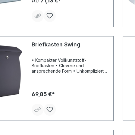
Ab
71,13 €*
x 30 mm
Briefkasten Swing
• Kompakter Vollkunststoff-
Briefkasten • Clevere und
ansprechende Form • Unkomplizierte
Funktionalität • Mit Öffnungsstopp •
Einwurf: Format DIN C4 (B x H: 261 x 39
mm)
69,85 €*