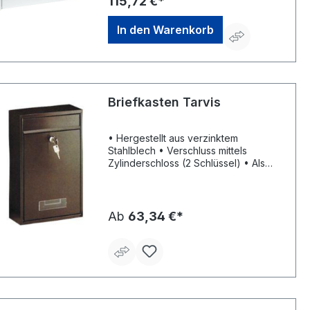
115,72 €*
58300 Wetter, DE, +49233596530,
info@burg-waechter.de
In den Warenkorb
Briefkasten Tarvis
• Hergestellt aus verzinktem
Stahlblech • Verschluss mittels
Zylinderschloss (2 Schlüssel) • Als
Reihenbriefkasten verwendbar •
Sichtfenster mit
Namensschildhalterung • Einwurf: 175
x 30 mm
Ab
63,34 €*