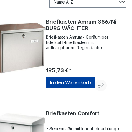
Briefkasten Amrum 3867Ni
BURG WÄCHTER
Briefkasten Amrum• Geräumiger
Edelstahl-Briefkasten mit
aufklappbarem Regendach •
Serienmäßig mit Innenlicht • DIN
13724, Einwurf: Format DIN C4 •
Versiegelung mit transparentem
Schutzlack • Mit
195,73 €*
ÖffnungsstoppHersteller: Burg
Wächter KG, Altenhofer Weg 15,
In den Warenkorb
58300 Wetter, DE, +49233596530,
info@burg-waechter.de
Briefkasten Comfort
• Serienmäßig mit Innenbeleuchtung •