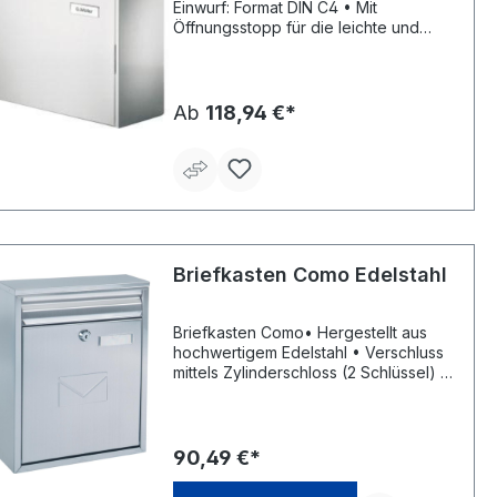
Einwurf: Format DIN C4 • Mit
Öffnungsstopp für die leichte und
sichere Postentnahme
Ab
118,94 €*
Briefkasten Como Edelstahl
Briefkasten Como• Hergestellt aus
hochwertigem Edelstahl • Verschluss
mittels Zylinderschloss (2 Schlüssel) •
Sichtfenster mit
Namensschildhalterung •
Namensschild inklusive •
Einwurfklappe vorne und hinten •
90,49 €*
Einwurf vorn mit Klappe: 210 x 35 mm •
Einwurf hinten ohne Klappe: 230 x 20