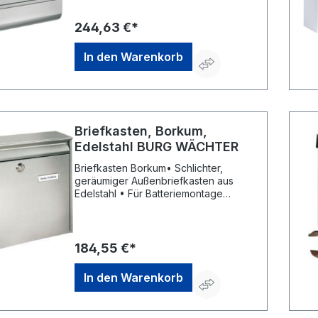
Einwurf: 355 x 35 mmHersteller:
Rottner Security GmbH,
244,63 €*
Sebastianigasse, 83395 Freilassing,
DE, +49293796740, office@rottner-
In den Warenkorb
tresor.de
Briefkasten, Borkum,
Edelstahl BURG WÄCHTER
Briefkasten Borkum• Schlichter,
geräumiger Außenbriefkasten aus
Edelstahl • Für Batteriemontage
geeignet • DIN 13724, Einwurf: Format
DIN C4 • Mit ÖffnungsstoppHersteller:
Burg Wächter KG, Altenhofer Weg 15,
58300 Wetter, DE, +49233596530,
184,55 €*
info@burg-waechter.de
In den Warenkorb