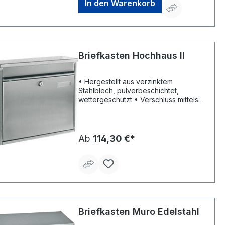
In den Warenkorb
mm • 4 Bohrungen in der
RückwandHersteller: Rottner Security
GmbH, Sebastianigasse, 83395
Freilassing, DE, +49293796740,
office@rottner-tresor.de
Briefkasten Hochhaus II
• Hergestellt aus verzinktem
Stahlblech, pulverbeschichtet,
wettergeschützt • Verschluss mittels
Zylinderschloss (2 Schlüssel) • Als
Reihenbriefkasten verwendbar •
Einwurf: 320 x 40 mm
Ab
114,30 €*
Briefkasten Muro Edelstahl