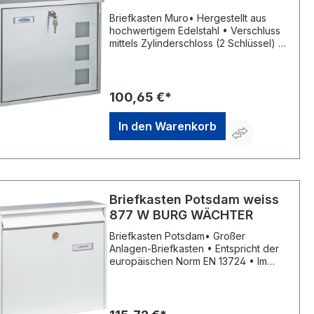
Briefkasten Muro• Hergestellt aus
hochwertigem Edelstahl • Verschluss
mittels Zylinderschloss (2 Schlüssel) •
Sichtfenster an der Frontseite •
Namensschild • Türanschlag
untenHersteller: Rottner Security
GmbH, Sebastianigasse, 83395
100,65 €*
Freilassing, DE, +49293796740,
office@rottner-tresor.de
In den Warenkorb
Briefkasten Potsdam weiss
877 W BURG WÄCHTER
Briefkasten Potsdam• Großer
Anlagen-Briefkasten • Entspricht der
europäischen Norm EN 13724 • Im
Querformat • Fronteinwurf • Mit
Öffnungsstopp • Einwurf: Format DIN
C4 (B x H: 333 x 34 mm)Hersteller:
Burg Wächter KG, Altenhofer Weg 15,