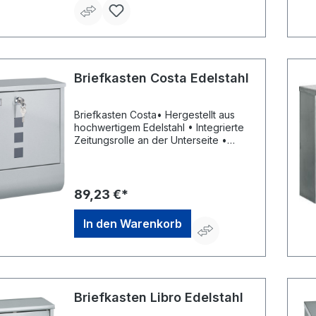
Briefkasten Costa Edelstahl
Briefkasten Costa• Hergestellt aus
hochwertigem Edelstahl • Integrierte
Zeitungsrolle an der Unterseite •
Verschluss mittels Zylinderschloss (2
Schlüssel) • Sichtfenster an der
Frontseite • Namensschild inklusive •
Türanschlag unten •
89,23 €*
Türöffnungsstopp – für eine optimale
PostentnahmeHersteller: Rottner
In den Warenkorb
Security GmbH, Sebastianigasse,
83395 Freilassing, DE, +49293796740,
office@rottner-tresor.de
Briefkasten Libro Edelstahl