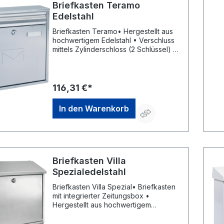
Briefkasten Teramo
Edelstahl
Briefkasten Teramo• Hergestellt aus
hochwertigem Edelstahl • Verschluss
mittels Zylinderschloss (2 Schlüssel) •
Namensschild inklusive •
Einwurfklappe vorne und hinten •
Einwurf vorn mit Klapppe: 320 x 40
mm • Einwurf hinten ohne Klappe: 320
116,31 €*
x 20 mmHersteller: Rottner Security
GmbH, Sebastianigasse, 83395
In den Warenkorb
Freilassing, DE, +49293796740,
office@rottner-tresor.de
Briefkasten Villa
Spezialedelstahl
Briefkasten Villa Spezial• Briefkasten
mit integrierter Zeitungsbox •
Hergestellt aus hochwertigem
Edelstahl • Verschluss mittels
Zylinderschloss (2 Schlüssel) •