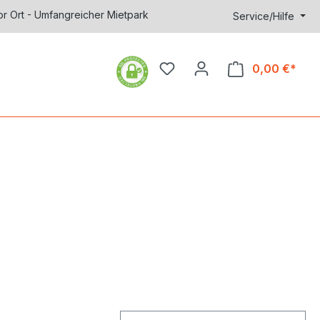
or Ort - Umfangreicher Mietpark
Service/Hilfe
0,00 €*
Ware