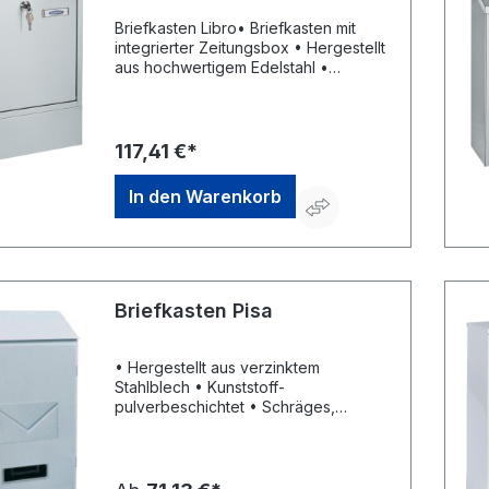
Briefkasten Libro• Briefkasten mit
integrierter Zeitungsbox • Hergestellt
aus hochwertigem Edelstahl •
Verschluss mittels Zylinderschloss (2
Schlüssel) • Sichtfenster mit
Namensschildhalterung •
Namensschild inklusive • Türanschlag
117,41 €*
unten • Türöffnungsstopp •
Montagematerial inkl. • Abtropfleiste
In den Warenkorb
befindet sich an der
EinwurfklappeHersteller: Rottner
Security GmbH, Sebastianigasse,
83395 Freilassing, DE, +49293796740,
office@rottner-tresor.de
Briefkasten Pisa
• Hergestellt aus verzinktem
Stahlblech • Kunststoff-
pulverbeschichtet • Schräges,
regenabweisendes Dach • Verschluss
mittels Zylinderschloss (2 Schlüssel) •
Sichtfenster mit
Namensschildhalterung • Einwurf: 205