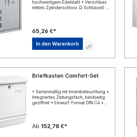
hochwertigem Edelstahl • Verschluss
mittels Zylinderschloss (2 Schlüssel) •
Sichtfenster an der Frontseite •
Namensschild inklusive • Türanschlag
untenHersteller: Rottner Security
GmbH, Sebastianigasse, 83395
65,26 €*
Freilassing, DE, +49293796740,
office@rottner-tresor.de
In den Warenkorb
Briefkasten Comfort-Set
• Serienmäßig mit Innenbeleuchtung •
Integriertes Zeitungsfach, beidseitig
geöffnet • Einwurf: Format DIN C4 •
Mit Öffnungsstopp für die leichte und
sichere Postentnahme
Ab
152,78 €*