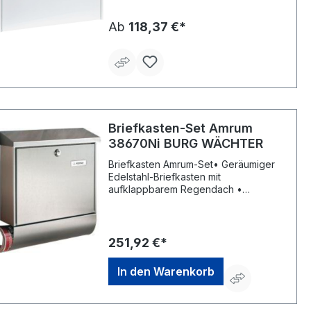
Ab
118,37 €*
Briefkasten-Set Amrum
38670Ni BURG WÄCHTER
Briefkasten Amrum-Set• Geräumiger
Edelstahl-Briefkasten mit
aufklappbarem Regendach •
Serienmäßig mit Innenlicht • DIN
13724, Einwurf: DIN C4 • Mit
ÖffnungsstoppHersteller: Burg
Wächter KG, Altenhofer Weg 15,
251,92 €*
58300 Wetter, DE, +49233596530,
info@burg-waechter.de
In den Warenkorb