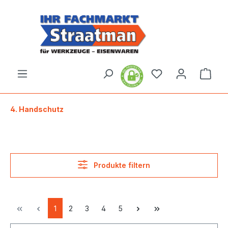
alt springen
Ware
4. Handschutz
Produkte filtern
1
2
3
4
5