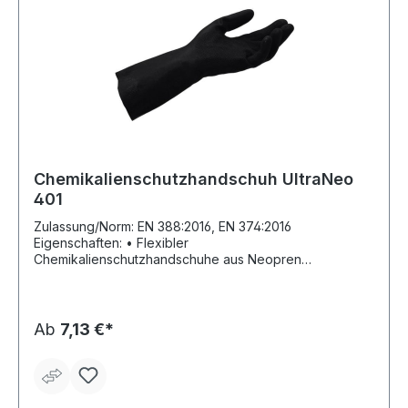
Chemikalienschutzhandschuh UltraNeo
401
Zulassung/Norm: EN 388:2016, EN 374:2016
Eigenschaften: • Flexibler
Chemikalienschutzhandschuhe aus Neopren
(Polychloropren) mit Innenbeschichtung aus Naturlatex,
velourisiert • Gutes Tastempfinden und Fingerfertigkeit
• Gute Griffsicherheit dank der Profilierung der
Handinnenfläche und Finger • Tragekomfort durch die
Ab
7,13 €*
Velourisierung • Oberflächenbehandlung mit Silikon
Anwendungsbereiche: industrielle Reinigungsarbeiten,
Wartungsarbeiten, Fertigung elektrischer
Akkumulatoren, Fertigung von Industrieklebstoffen,
Laborarbeiten, Spritzlackierung, Bau (z. B. Verfugen,