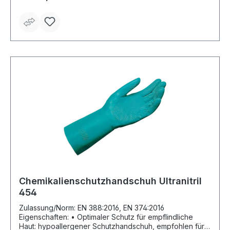
beschädigt ist • Verstärkter Schutz des Unterarms dank
langer Manschette Anwendungsbereiche:
Automobilindustrie, Mechanische Industrie, Bearbeitung
von Werkstücken mit Schneidöl, Chemische Industrie
Material: Träger nahtloses Stricktrikot, Nitril- und PVC-
Beschichtung Länge: 350 mm Farbe: schwarz (innen
gelb)
Chemikalienschutzhandschuh Ultranitril
454
Zulassung/Norm: EN 388:2016, EN 374:2016
Eigenschaften: • Optimaler Schutz für empflindliche
Haut: hypoallergener Schutzhandschuh, empfohlen für