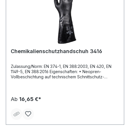
Chemikalienschutzhandschuh 3416
Zulassung/Norm: EN 374-1, EN 388:2003, EN 420, EN
1149-5, EN 388:2016 Eigenschaften: • Neopren-
Vollbeschichtung auf technischem Schnittschutz-
Trägergewebe • Erstklassige Kombination aus:
Mechanischem Schutz, Chemikalienschutz und
Schnittschutz • Fettbeständig • Chemikalienbeständig •
Mehrfachverwendbar Anwendungsbereiche:
Ab
16,65 €*
Metallerzeugung und -bearbeitung, Chemische
Industrie, Kohlenbergbau, Erdöl- und Erdgasgewinnung
Material: Polyamid (PA) Nylon, Chloropren-Kautschuk
(CR) Neopren Gauge: 13 Länge: 355 mm Farbe: schwarz