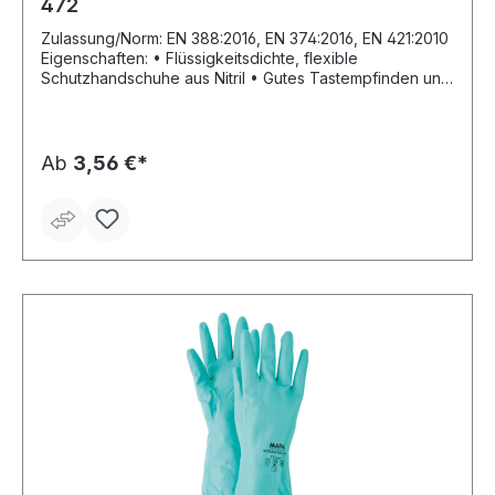
472
Zulassung/Norm: EN 388:2016, EN 374:2016, EN 421:2010
Eigenschaften: • Flüssigkeitsdichte, flexible
Schutzhandschuhe aus Nitril • Gutes Tastempfinden und
gute Fingerfertigkeit durch die reduzierte Materialstärke
• Beständig gegen Öle und Fette • Chlorinierte
Oberfläche zum besseren Schutz des bearbeiteten
Produkts • Außenseite gekörnt • Zugelassen für
Ab
3,56 €*
Lebensmittelkontakt Anwendungsbereiche:
Lebensmittelverarbeitung, Feinmontage, Tischler und
Schreiner Material: Nitril Länge: 310 mm Stärke: 0,2 mm
Farbe: blau