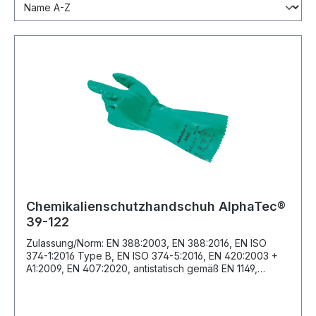
Chemikalienschutzhandschuh AlphaTec®
39-122
Zulassung/Norm: EN 388:2003, EN 388:2016, EN ISO
374-1:2016 Type B, EN ISO 374-5:2016, EN 420:2003 +
A1:2009, EN 407:2020, antistatisch gemäß EN 1149,
kompatibel mit der REACH-Verordnung Eigenschaften: •
Schützt vor hohen mechanischen Risiken • Robust •
Gute Beweglichkeit • Sicherer Nass- und Trockengriff •