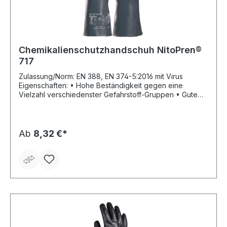
Chemikalienschutzhandschuh NitoPren®
717
Zulassung/Norm: EN 388, EN 374-5:2016 mit Virus
Eigenschaften: • Hohe Beständigkeit gegen eine
Vielzahl verschiedenster Gefahrstoff-Gruppen • Gute
Griffigkeit bei nassen und öligen Teilen • Hohe
mechanische Belastbarkeit • Sehr gute anatomische
Passform • Naturlatexfrei • 2-Schicht-System • Stulpe •
Velourisiert • AQL (EN 374): 0,65 Anwendungsbereiche:
Ab
8,32 €*
Chemische Industrie, Pharmaindustrie,
Metallverarbeitung, Druckereien, Laboratorien Material:
Nitril, Chloropren Länge: 300–320 mm Stärke: 0,65 ± 0,1
mm Farbe: dunkelgrau