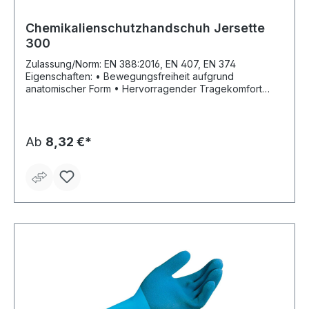
Chemikalienschutzhandschuh Jersette
300
Zulassung/Norm: EN 388:2016, EN 407, EN 374
Eigenschaften: • Bewegungsfreiheit aufgrund
anatomischer Form • Hervorragender Tragekomfort
durch Textilträger mit nahtloser Grifffläche • Hohe
Reißfestigkeit • Gute Resistenz gegenüber vielen
verdünnten Säuren und Basen • Silikonfrei •
Außenverarbeitung glatt • Innen Textilfutter • Gezackter
Ab
8,32 €*
Stulpenrand Anwendungsbereiche: Baugewerbe,
Luftfahrt, kommunale Einrichtungen Material: Naturlatex
Länge: 290–330 mm Stärke: 1,15 mm Farbe: blau