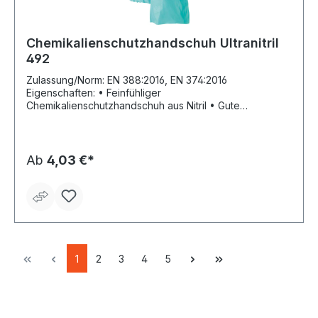
Chemikalienschutzhandschuh Ultranitril
492
Zulassung/Norm: EN 388:2016, EN 374:2016
Eigenschaften: • Feinfühliger
Chemikalienschutzhandschuh aus Nitril • Gute
Beständigkeit gegen Öle, Fette, viele Säuren und
Lösungsmittel • Abriebfest • Gutes Tastgefühl •
Baumwollvelourisierung Anwendungsbereiche:
Mechanik, Wartungsarbeiten, Herstellung und Auftragen
Ab
4,03 €*
von Farben und Lacken, Umgang mit
Pflanzenschutzmitteln, Arbeiten mit Lösemitteln Material:
Nitril, innen Velourisierung Länge: 320 mm Stärke: 0,38
mm Farbe: grün
1
2
3
4
5