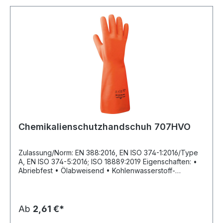
Chemikalienschutzhandschuh 707HVO
Zulassung/Norm: EN 388:2016, EN ISO 374-1:2016/Type
A, EN ISO 374-5:2016; lSO 18889:2019 Eigenschaften: •
Abriebfest • Ölabweisend • Kohlenwasserstoff-
beständig • Wasserabweisend • Chemikalienbeständig
• Geringes Gewicht • Gerollter Aufschlag • Chloriert •
Eco Best Technology® (EBT) • Nicht gefüttert • Ohne
Trägergewebe Anwendungsbereiche: Chemische
Ab
2,61 €*
Sprühverfahren und Behandlung,