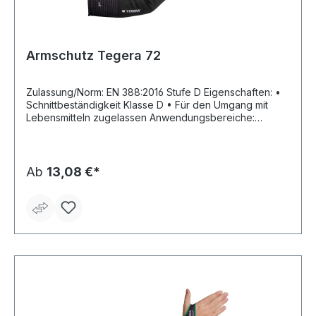
Armschutz Tegera 72
Zulassung/Norm: EN 388:2016 Stufe D Eigenschaften: •
Schnittbeständigkeit Klasse D • Für den Umgang mit
Lebensmitteln zugelassen Anwendungsbereiche:
Maschinenführer, Bauarbeiten, Installationsarbeiten,
Werkstattarbeiten, Lagerarbeiten, Metallarbeiten,
Maschinen und Ausrüstung, MRO, Automotive, Transport,
Gebäude und Konstruktion, Logistik, Bereich mit Gefahr
Ab
13,08 €*
von Schnittverletzungen, Schutz vor Schnittwunden,
Verschleiß und Fleischwunden Material: Nylon,
Polyester, Spandex, rostfreier Stahlfaserfaden, 10 gg,
Basaltfaser, CRF®-Technologie, Cat. II Farbe: schwarz