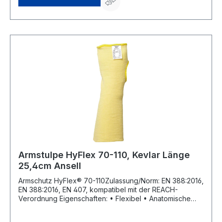
Bereich Montage, Stahl- und Aluminiumwalzwerke im
Bereich der Blechfertigung, alle Tätigkeiten mit Schnitt-
oder Hitzegefährdungen für die Unterarme Material:
Para-Aramid Farbe: gelbHersteller: Honeywell Safety
Products, Elsenheimerstrasse 43, 80687 München, DE,
+49451702740, info-germany.hsp@honeywell.com
Armstulpe HyFlex 70-110, Kevlar Länge
25,4cm Ansell
Armschutz HyFlex® 70-110Zulassung/Norm: EN 388:2016,
EN 388:2016, EN 407, kompatibel mit der REACH-
Verordnung Eigenschaften: • Flexibel • Anatomische
Passform • Daumenloch Anwendungsbereiche:
Karrosseriewerkstatt, Glasindustrie, Metallindustrie,