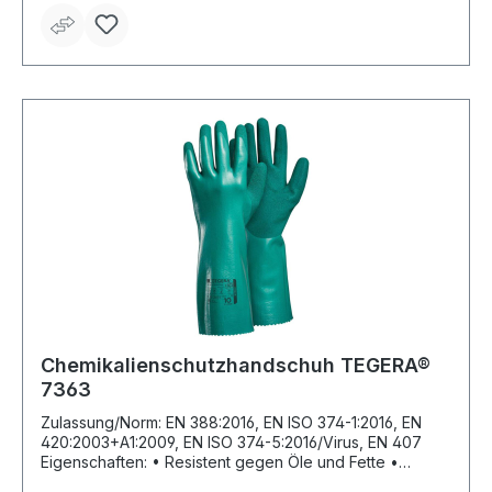
Beschichtungsvorbereitung, Lebensmittelverpackung
und -umschlag, Sanitäre Einrichtungen und Spülen,
Waschen und Reinigung, Labor, Pharma & Analyse,
Arzneimittel und APIs (= Active Pharmaceutical
Ingredients/pharmazeutische Wirkstoffe) Material: Nitril,
biologisch abbaubar Länge: 305 mm Farbe: orange
Chemikalienschutzhandschuh TEGERA®
7363
Zulassung/Norm: EN 388:2016, EN ISO 374-1:2016, EN
420:2003+A1:2009, EN ISO 374-5:2016/Virus, EN 407
Eigenschaften: • Resistent gegen Öle und Fette •
Sandige Oberfläche • Vollständig beschichtet