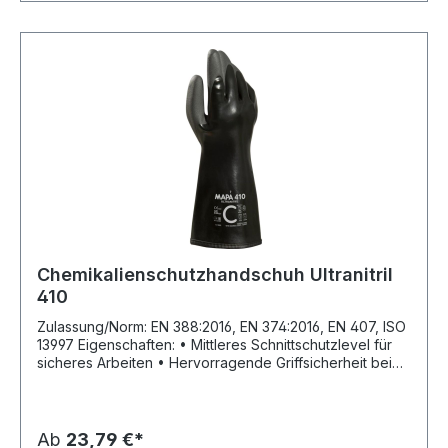
Beizen) Material: Neopren und Naturlatex,
Baumwollvelourisierung Länge: 310 mm Stärke: 0,55 mm
Farbe: schwarz
Chemikalienschutzhandschuh Ultranitril
410
Zulassung/Norm: EN 388:2016, EN 374:2016, EN 407, ISO
13997 Eigenschaften: • Mittleres Schnittschutzlevel für
sicheres Arbeiten • Hervorragende Griffsicherheit beim
Umgang mit sehr öligen Teilen • Komfortables
Innenfutter und nahtloser Strick • Lange Haltbarkeit und
Nutzungsdauer • Liner in der Signalfarbe hellgelb um
den Träger zu warnen, wenn die chemische Barriere
Ab
23,79 €*