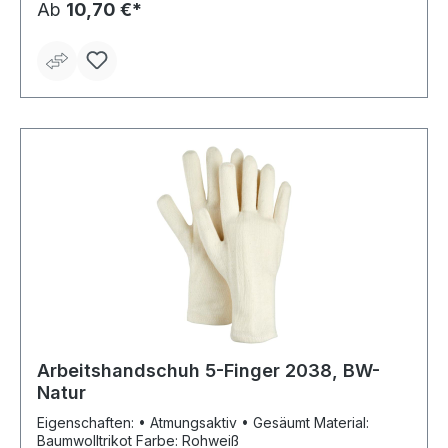
Raue Oberfläche Anwendungsbereiche:
Ab
10,70 €*
Wartungsarbeiten, Vormontagen, Betanken, Entfetten,
Metallherstellung, chemische Verarbeitungsprozesse,
Agrarchemikalien Material: Nitril Länge: 310 mm Farbe:
grün
Arbeitshandschuh 5-Finger 2038, BW-
Natur
Eigenschaften: • Atmungsaktiv • Gesäumt Material:
Baumwolltrikot Farbe: Rohweiß