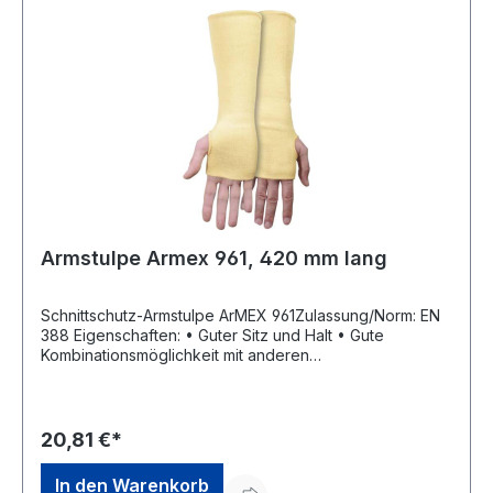
Armstulpe Armex 961, 420 mm lang
Schnittschutz-Armstulpe ArMEX 961Zulassung/Norm: EN
388 Eigenschaften: • Guter Sitz und Halt • Gute
Kombinationsmöglichkeit mit anderen
Schutzhandschuhen • Guter Hitzeschutz bis 100 °C •
Schutz auch im Innenhandbereich • Angenehmer
Tragekomfort • Daumenloch für perfekten Sitz •
Waschbar • Gewebe mit Daumenloch • Doppellagig
20,81 €*
Anwendungsbereiche: Metall- und Kunststoffindustrie
(zum Beispiel Flugzeugbau), Automobilindustrie im
In den Warenkorb