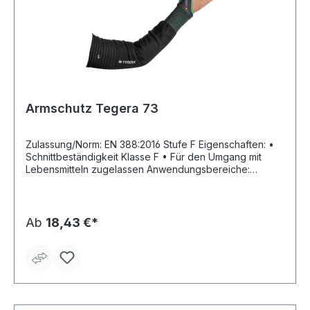
Armschutz Tegera 73
Zulassung/Norm: EN 388:2016 Stufe F Eigenschaften: •
Schnittbeständigkeit Klasse F • Für den Umgang mit
Lebensmitteln zugelassen Anwendungsbereiche:
Maschinenführer, Bauarbeiten, Installationsarbeiten,
Werkstattarbeiten, Lagerarbeiten, Metallarbeiten,
Glasindustriearbeiten, Maschinen und Ausrüstung, MRO,
Automotive, Transport, Gebäude und Konstruktion,
Ab
18,43 €*
Logistik, Bereich mit Gefahr von Schnittverletzungen,
Schutz vor Schnittwunden, Verschleiß und
Fleischwunden Material: Nylon, Polyester, Spandex,
rostfreier Stahlfaserfaden, 10 gg, Basaltfaser, CRF®-
Technologie, Cat. II Farbe: schwarz