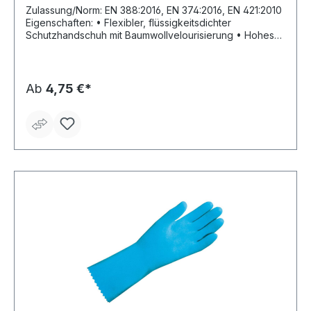
Zulassung/Norm: EN 388:2016, EN 374:2016, EN 421:2010
Eigenschaften: • Flexibler, flüssigkeitsdichter
Schutzhandschuh mit Baumwollvelourisierung • Hohes
Tastempfinden und Fingerfertigkeit • Gute
Griffsicherheit durch das rutschfeste Profil •
Tragekomfort durch die Velourisierung •
Oberflächenbehandlung mit Silikon
Ab
4,75 €*
Anwendungsbereiche: Arbeiten mit
Verbundwerkstoffen, Spritzlackierung, industrielle
Reinigung, Oberflächenbearbeitung, Wartungsarbeiten,
Holzverarbeitung Material: Naturlatex-Neopren-Mix,
Baumwollvelourisierung Länge: 330 mm Stärke: 0,70 mm
Farbe: blau-gelb