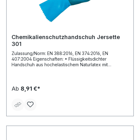
Chemikalienschutzhandschuh Jersette
301
Zulassung/Norm: EN 388:2016, EN 374:2016, EN
407:2004 Eigenschaften: • Flüssigkeitsdichter
Handschuh aus hochelastischem Naturlatex mit
Baumwollfutter • Gute Resistenz gegen viele verdünnte
Säuren und Basen • Griffsicherheit bei der Handhabung
feuchter Teile • Tragekomfort durch das Baumwolltrikot
und die Flexibilität des Materials • Hohe Reißfestigkeit
Ab
8,91 €*
Anwendungsbereiche: Baugewerbe, Arbeiten mit
Verbundstoffen, Erntetätigkeiten, Reinigungs- und
Wartungsarbeiten Material: Naturlatex Länge: 290–330
mm Stärke: 1,15 mm Farbe: blau