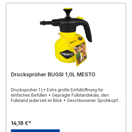
Drucksprüher BUGSI 1,0L MESTO
Drucksprüher 1 L• Extra große Einfüllöffnung für
einfaches Befüllen • Geprägte Füllstandskala, den
Füllstand jederzeit im Blick • Geschlossener Sprühkopf
ist einfach zu reinigen und schützt vor
Funktionsausfällen wegen Verschmutzung. • 2 in 1 Ventil
automatisches Druckablassen bei Überdruck und
manuelles Druckablassen bei Bedarf • Ergonomischer
14,18 €*
Haltegriff für komfortables Arbeiten • Verstellbare Düse