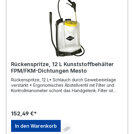
SicherheitsverriegelungHersteller: MESTO
Spritzenfabrik Ernst Stockburger GmbH, Ludwigsburger
Str. 71, 71691 Freiberg/Neckar, DE, +4971412720,
info@mesto.de
Rückenspritze, 12 L Kunststoffbehälter
FPM/FKM-Dichtungen Mesto
Rückenspritze, 12 L• Schlauch durch Gewebeeinlage
verstärkt • Ergonomisches Abstellventil mit Filter und
Kontrollmanometer schont das Handgelenk. Filter ist
leicht zu reinigen und schützt die Düse vor Verstopfung.
Den Betriebsdruck immer im Blick für optimales Sprühen
• Sicherheitsverriegelung am Abstellventil schützt vor
unbeabsichtigtem Sprühen • Extra große Einfüllöffnung
152,49 €*
mit Sieb mit Einfülldeckel mit integriertem Messebecher
und Verliersicherung. Dank Ablaufrinne, fließt die ggf.
In den Warenkorb
verschüttete Flüssigkeit weg vom Rücken • Spritz- und
Verlängerungsrohrhalter zur platzsparenden und