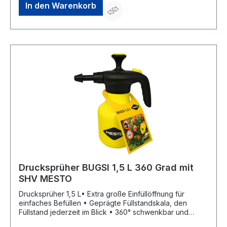
von Punktstrahl bis feine gleichmäßige
In den Warenkorb
ZerstäubungHersteller: MESTO Spritzenfabrik Ernst
Stockburger GmbH, Ludwigsburger Str. 71, 71691
Freiberg/Neckar, DE, +4971412720, info@mesto.de
Drucksprüher BUGSI 1,5 L 360 Grad mit
SHV MESTO
Drucksprüher 1,5 L• Extra große Einfüllöffnung für
einfaches Befüllen • Geprägte Füllstandskala, den
Füllstand jederzeit im Blick • 360° schwenkbar und
sprüht auch über Kopf! • Geschlossener Sprühkopf ist