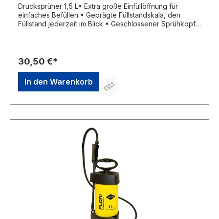
Drucksprüher 1,5 L• Extra große Einfüllöffnung für
einfaches Befüllen • Geprägte Füllstandskala, den
Füllstand jederzeit im Blick • Geschlossener Sprühkopf
ist einfach zu reinigen und schützt vor
Funktionsausfällen wegen Verschmutzung. • 2 in 1 Ventil
automatisches Druckablassen bei Überdruck und
manuelles Druckablassen bei Bedarf • Verstellbare
30,50 €*
Düse von Punktstrahl bis feine gleichmäßige
Zerstäubung • Schwenkbare Düse für mehr Flexibiliät in
In den Warenkorb
der AnwendungHersteller: MESTO Spritzenfabrik Ernst
Stockburger GmbH, Ludwigsburger Str. 71, 71691
Freiberg/Neckar, DE, +4971412720, info@mesto.de