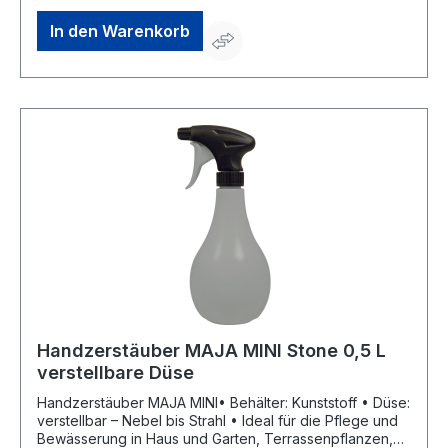
platzsparenden und sicheren Aufbewahrung •
Tragegurt für das seitliche Tragen über einer Schulter •
In den Warenkorb
Geprägte Füllstandskala, den Füllstand jederzeit im
BlickHersteller: MESTO Spritzenfabrik Ernst Stockburger
GmbH, Ludwigsburger Str. 71, 71691 Freiberg/Neckar, DE,
+4971412720, info@mesto.de
Handzerstäuber MAJA MINI Stone 0,5 L
verstellbare Düse
Handzerstäuber MAJA MINI• Behälter: Kunststoff • Düse:
verstellbar – Nebel bis Strahl • Ideal für die Pflege und
Bewässerung in Haus und Garten, Terrassenpflanzen,