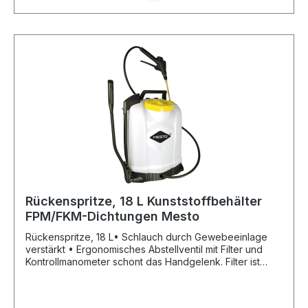
sicheren Aufbewahrung • Spritzschirmhalterung zur
Aufbewahrung des Spritzschirms am Sprühgerät •
Gepolsterte Rückentragegurte für das Tragen auf dem
Rücken • Große, ergonomisch geformte
Rückenanlagefläche für ein besonders komfortables
Tragegefühl • Geprägte Füllstandskala, den Füllstand
jederzeit im Blick • Pumphebel mit Längen- und
Breitenverstellung ist links und rechts montierbar • Inkl.
Einfüllsieb zur Vorfilterung selbstangesetzter
biologischer Brühen • Hohlkegeldüse für den
Pflanzenschutz an Baumen und SträuchernHersteller:
MESTO Spritzenfabrik Ernst Stockburger GmbH,
Ludwigsburger Str. 71, 71691 Freiberg/Neckar, DE,
+4971412720, info@mesto.de
Rückenspritze, 18 L Kunststoffbehälter
FPM/FKM-Dichtungen Mesto
Rückenspritze, 18 L• Schlauch durch Gewebeeinlage
verstärkt • Ergonomisches Abstellventil mit Filter und
Kontrollmanometer schont das Handgelenk. Filter ist
leicht zu reinigen und schützt die Düse vor Verstopfung.
Den Betriebsdruck immer im Blick für optimales Sprühen
• Sicherheitsverriegelung am Abstellventil schützt vor