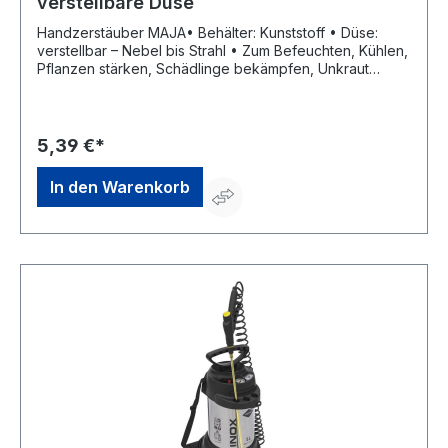
verstellbare Düse
Handzerstäuber MAJA• Behälter: Kunststoff • Düse:
verstellbar – Nebel bis Strahl • Zum Befeuchten, Kühlen,
Pflanzen stärken, Schädlinge bekämpfen, Unkraut
bekämpfen, Wespen vertreibenHersteller: MESTO
Spritzenfabrik Ernst Stockburger GmbH, Ludwigsburger
Str. 71, 71691 Freiberg/Neckar, DE, +4971412720,
info@mesto.de
5,39 €*
In den Warenkorb