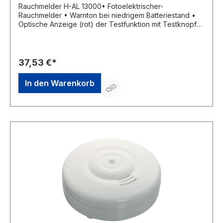
Rauchmelder H-AL 13000• Fotoelektrischer-
Rauchmelder • Warnton bei niedrigem Batteriestand •
Optische Anzeige (rot) der Testfunktion mit Testknopf
zur Funktionsprüfung • Sicherheitsclip (verhindert
Montage ohne Batterien) • Geprüft nach VdS 3131 • Zur
Deckenmontage geeignet Lieferung: Inklusive fest
verbauter Lithium-Batterie CR123A 3V.Hersteller: as-
37,53 €*
Schwabe GmbH, Merkurstraße 10, 72184 Eutingen, DE,
+497457948530, info@as-schwabe.de
In den Warenkorb