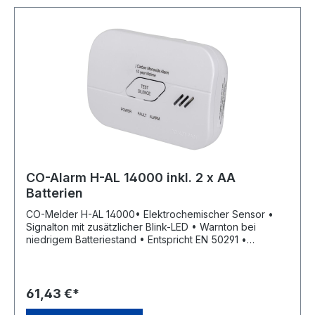
CO-Alarm H-AL 14000 inkl. 2 x AA
Batterien
CO-Melder H-AL 14000• Elektrochemischer Sensor •
Signalton mit zusätzlicher Blink-LED • Warnton bei
niedrigem Batteriestand • Entspricht EN 50291 •
Temperatureinsatzbereich von -10 °C bis 40 °C •
Luftfeuchtigkeitseinsatzbereich 95 % • Zur Wand- oder
Deckenmontage geeignet Lieferung: Inklusive
Befestigungsmaterial und 2 Mignon-Batterien
61,43 €*
AA.Hersteller: as-Schwabe GmbH, Merkurstraße 10,