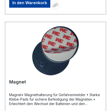
72184 Eutingen, DE, +497457948530, info@as-
In den Warenkorb
schwabe.de
Magnet
Magnet• Magnethalterung für Gefahrenmelder • Starke
Klebe-Pads für sichere Befestigung der Magneten •
Erleichtert den Wechsel der Batterien und den
Funktionstest • Passend für Rauch-, CO- und