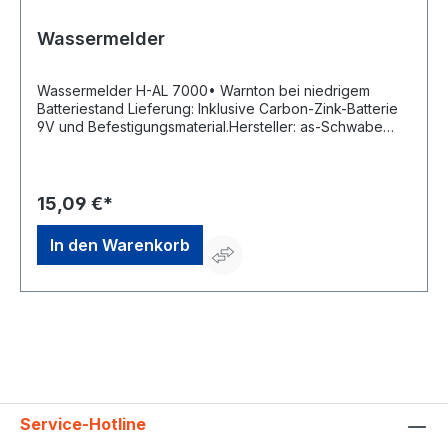
Wassermelder
Wassermelder H-AL 7000• Warnton bei niedrigem
Batteriestand Lieferung: Inklusive Carbon-Zink-Batterie
9V und Befestigungsmaterial.Hersteller: as-Schwabe
GmbH, Merkurstraße 10, 72184 Eutingen, DE,
+497457948530, info@as-schwabe.de
15,09 €*
In den Warenkorb
Service-Hotline