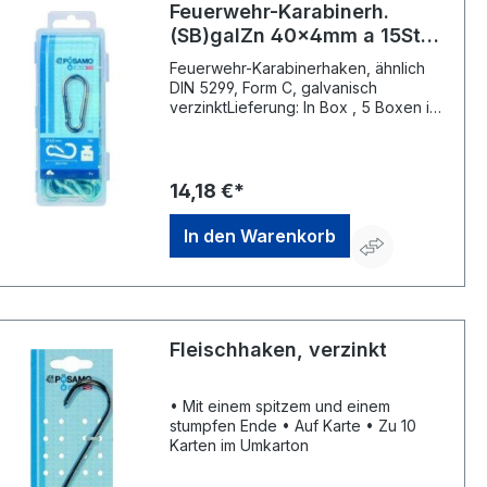
Feuerwehr-Karabinerh.
(SB)galZn 40x4mm a 15Stk
Box PÖSAMO
Feuerwehr-Karabinerhaken, ähnlich
DIN 5299, Form C, galvanisch
verzinktLieferung: In Box , 5 Boxen im
Umkarton. Hinweis: Bei den von uns
gelieferten Karabinerhaken handelt es
sich um handelsübliche
Karabinerhaken (ähnl. DIN 5299).
14,18 €*
Diese Norm gilt nicht für
Karabinerhaken zur Verwendung an
In den Warenkorb
Verbindungsmitteln für
Sicherheitsgeschirre! Die maximale
Tragfähigkeit errechnet sich aus 1/8
der Bruchkraft. Achtung:
Karabinerhaken dürfen nicht zum
Heben von Lasten verwendet
Fleischhaken, verzinkt
werden!Hersteller: Monheimer Ketten-
u. Metallwarenindustrie, Frohnstraße
44, 40789 Monheim, DE,
• Mit einem spitzem und einem
+49217339760, info@poesamo.de
stumpfen Ende • Auf Karte • Zu 10
Karten im Umkarton