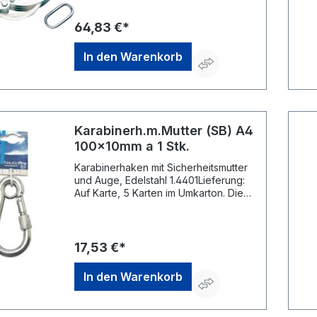
Frohnstraße 44, 40789 Monheim, DE,
+49217339760, info@poesamo.de
64,83 €*
In den Warenkorb
Karabinerh.m.Mutter (SB) A4
100x10mm a 1 Stk.
Karabinerhaken mit Sicherheitsmutter
und Auge, Edelstahl 1.4401Lieferung:
Auf Karte, 5 Karten im Umkarton. Die
maximale Tragfähigkeit errechnet sich
aus 1/8 der Bruchkraft. Achtung:
Karabinerhaken dürfen nicht zum
Heben von Lasten verwendet
17,53 €*
werden!Hersteller: Monheimer Ketten-
u. Metallwarenindustrie, Frohnstraße
In den Warenkorb
44, 40789 Monheim, DE,
+49217339760, info@poesamo.de