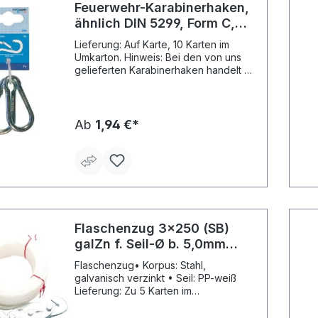
Feuerwehr-Karabinerhaken,
ähnlich DIN 5299, Form C,
galvanisch verzinkt
Lieferung: Auf Karte, 10 Karten im
Umkarton. Hinweis: Bei den von uns
gelieferten Karabinerhaken handelt es
sich um handelsübliche
Karabinerhaken (ähnl. DIN 5299).
Diese Norm gilt nicht für
Karabinerhaken zur Verwendung an
Ab
1,94 €*
Verbindungsmitteln für
Sicherheitsgeschirre! Die maximale
Tragfähigkeit errechnet sich aus 1/8
der Bruchkraft. Achtung:
Karabinerhaken dürfen nicht zum
Heben von Lasten verwendet werden!
Flaschenzug 3x250 (SB)
galZn f. Seil-Ø b. 5,0mm
PÖSAMO
Flaschenzug• Korpus: Stahl,
galvanisch verzinkt • Seil: PP-weiß
Lieferung: Zu 5 Karten im
Umkarton.Hersteller: Monheimer
Ketten- u. Metallwarenindustrie,