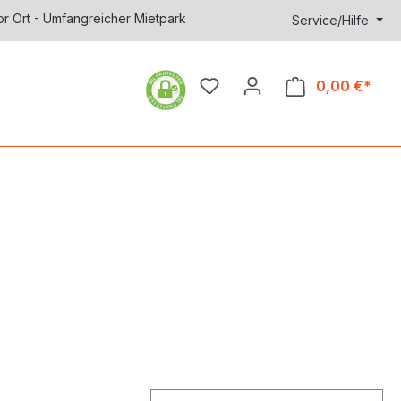
or Ort - Umfangreicher Mietpark
Service/Hilfe
0,00 €*
Ware