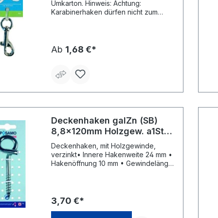
Umkarton. Hinweis: Achtung:
Karabinerhaken dürfen nicht zum
Heben von Lasten verwendet werden!
Ab
1,68 €*
Deckenhaken galZn (SB)
8,8x120mm Holzgew. a1Stk
PÖSAMO
Deckenhaken, mit Holzgewinde,
verzinkt• Innere Hakenweite 24 mm •
Hakenöffnung 10 mm • Gewindelänge
40 mm • Auf Karte • Zu 10 Karten im
UmkartonHersteller: Monheimer
Ketten- u. Metallwarenindustrie,
Frohnstraße 44, 40789 Monheim, DE,
3,70 €*
+49217339760, info@poesamo.de