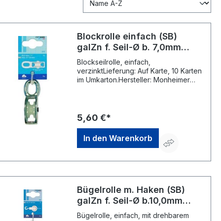
Blockrolle einfach (SB)
galZn f. Seil-Ø b. 7,0mm
PÖSAMO
Blockseilrolle, einfach,
verzinktLieferung: Auf Karte, 10 Karten
im Umkarton.Hersteller: Monheimer
Ketten- u. Metallwarenindustrie,
Frohnstraße 44, 40789 Monheim, DE,
+49217339760, info@poesamo.de
5,60 €*
In den Warenkorb
Bügelrolle m. Haken (SB)
galZn f. Seil-Ø b.10,0mm
PÖSAMO
Bügelrolle, einfach, mit drehbarem