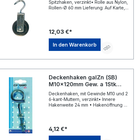
Spitzhaken, verzinkt• Rolle aus Nylon,
Rollen-Ø 60 mm Lieferung: Auf Karte,
10 Karten im Umkarton.Hersteller:
Monheimer Ketten- u.
Metallwarenindustrie, Frohnstraße 44,
40789 Monheim, DE, +49217339760,
12,03 €*
info@poesamo.de
In den Warenkorb
Deckenhaken galZn (SB)
M10x120mm Gew. a 1Stk
PÖSAMO
Deckenhaken, mit Gewinde M10 und 2
6-kant-Muttern, verzinkt• Innere
Hakenweite 24 mm • Hakenöffnung 10
mm • Gewindelänge 70 mm • Auf
Karte Lieferung: 10 Karten im
Umkarton.Hersteller: Monheimer
Ketten- u. Metallwarenindustrie,
4,12 €*
Frohnstraße 44, 40789 Monheim, DE,
+49217339760, info@poesamo.de