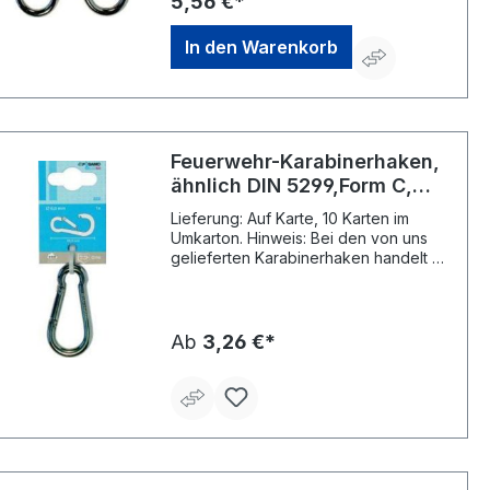
5,56 €*
In den Warenkorb
Feuerwehr-Karabinerhaken,
ähnlich DIN 5299,Form C,
Edelstahl 1.4301
Lieferung: Auf Karte, 10 Karten im
Umkarton. Hinweis: Bei den von uns
gelieferten Karabinerhaken handelt es
sich um handelsübliche
Karabinerhaken (ähnl. DIN 5299).
Diese Norm gilt nicht für
Karabinerhaken zur Verwendung an
Ab
3,26 €*
Verbindungsmitteln für
Sicherheitsgeschirre! Die maximale
Tragfähigkeit errechnet sich aus 1/8
der Bruchkraft. Achtung:
Karabinerhaken dürfen nicht zum
Heben von Lasten verwendet werden!