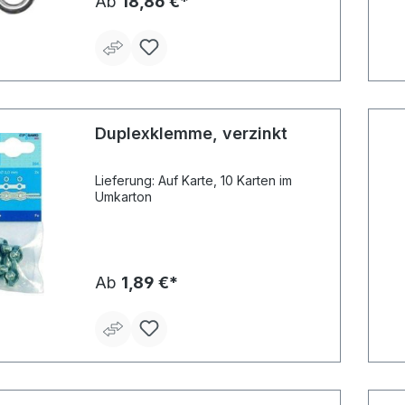
Ab
18,86 €*
741 erfüllen diese Anforderungen
nicht und dürfen nur zur Herstellung
von lösbaren Seilverbindungen für
untergeordnete Zwecke verwendet
werden. Wir weisen besonders auf
die Haftungsrisiken hin, die sich auch
für den Handel hieraus ergeben.
Duplexklemme, verzinkt
Lieferung: Auf Karte, 10 Karten im
Umkarton
Ab
1,89 €*