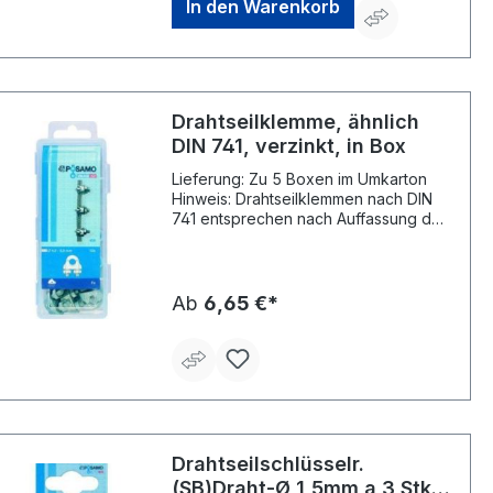
In den Warenkorb
Drahtseilklemme, ähnlich
DIN 741, verzinkt, in Box
Lieferung: Zu 5 Boxen im Umkarton
Hinweis: Drahtseilklemmen nach DIN
741 entsprechen nach Auffassung des
Deutschen Normenausschusses DIN
nicht mehr dem Stand der Technik
und sind aus der Norm gestrichen.
Deshalb sind die Maßangaben für DIN
Ab
6,65 €*
741 als unverbindlich anzusehen.
Änderungen müssen wir uns daher
vorbehalten. Der Artikel wird ersetzt
durch Drahtseilklemmen EN 13411-5
(DIN 1142). Werden an die
Seilendverbindung
sicherheitstechnische Anforderungen
gestellt, so müssen Drahtseilklemmen
Drahtseilschlüsselr.
nach EN 13411-5 (DIN 1142)
(SB)Draht-Ø 1,5mm a 3 Stk.