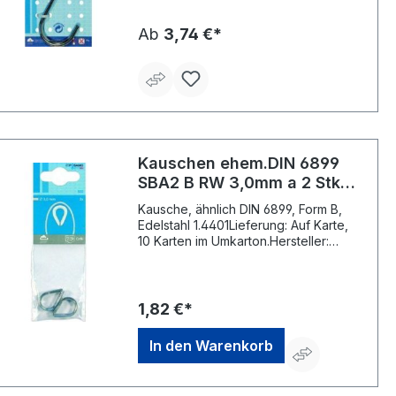
Ab
3,74 €*
Kauschen ehem.DIN 6899
SBA2 B RW 3,0mm a 2 Stk
PÖSAMO
Kausche, ähnlich DIN 6899, Form B,
Edelstahl 1.4401Lieferung: Auf Karte,
10 Karten im Umkarton.Hersteller:
Monheimer Ketten- u.
Metallwarenindustrie, Frohnstraße 44,
40789 Monheim, DE, +49217339760,
info@poesamo.de
1,82 €*
In den Warenkorb