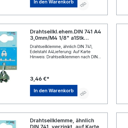
In den Warenkorb
Drahtseilkl.ehem.DIN 741 A4
3,0mm/M4 1/8" a1Stk
SBPÖSAMO
Drahtseilklemme, ähnlich DIN 741,
Edelstahl A4Lieferung: Auf Karte
Hinweis: Drahtseilklemmen nach DIN
741 entsprechen nach Auffassung des
Deutschen Normenausschusses DIN
nicht mehr dem Stand der Technik
und sind aus der Norm gestrichen.
3,46 €*
Deshalb sind die Maßangaben für DIN
741 als unverbindlich anzusehen.
In den Warenkorb
Änderungen müssen wir uns daher
vorbehalten. Der Artikel wird ersetzt
durch Drahtseilklemmen EN 13411-5
(DIN 1142). Werden an die
Seilendverbindung
sicherheitstechnische Anforderungen
Drahtseilklemme, ähnlich
gestellt, so müssen Drahtseilklemmen
DIN 741, verzinkt, auf Karte