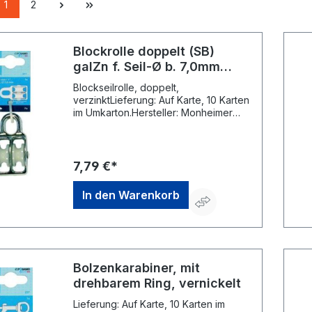
1
2
Blockrolle doppelt (SB)
galZn f. Seil-Ø b. 7,0mm
PÖSAMO
Blockseilrolle, doppelt,
verzinktLieferung: Auf Karte, 10 Karten
im Umkarton.Hersteller: Monheimer
Ketten- u. Metallwarenindustrie,
Frohnstraße 44, 40789 Monheim, DE,
+49217339760, info@poesamo.de
7,79 €*
In den Warenkorb
Bolzenkarabiner, mit
drehbarem Ring, vernickelt
Lieferung: Auf Karte, 10 Karten im