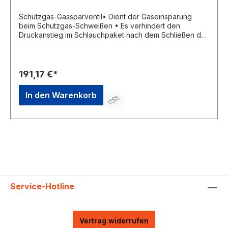
Schutzgas-Gassparventil• Dient der Gaseinsparung
beim Schutzgas-Schweißen • Es verhindert den
Druckanstieg im Schlauchpaket nach dem Schließen des
Magnetventils • Abhängig von der Anzahl der
Schweißzyklen kann die Gasersparnis bis zu 50 %
betragen • Zur Verwendung an jedem handelsüblichen
Flaschen- oder Entnahmestellendruckminderer für
191,17 €*
SchutzgaseHersteller: Einkaufsbüro Deutscher
Eisenhändler GmbH, EDE Platz 1, 42389 Wuppertal, DE,
In den Warenkorb
+4920260960, webkontakt@ede.de
Service-Hotline
Vertrag widerrufen