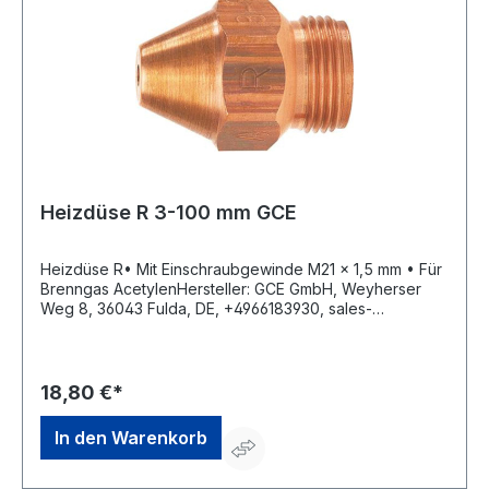
Heizdüse R 3-100 mm GCE
Heizdüse R• Mit Einschraubgewinde M21 x 1,5 mm • Für
Brenngas AcetylenHersteller: GCE GmbH, Weyherser
Weg 8, 36043 Fulda, DE, +4966183930, sales-
fulda@gcegroup.com
18,80 €*
In den Warenkorb