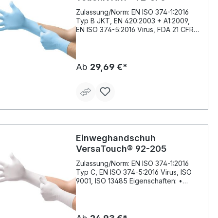
Zulassung/Norm: EN ISO 374-1:2016
Typ B JKT, EN 420:2003 + A1:2009,
EN ISO 374-5:2016 Virus, FDA 21 CFR
177-2600, ISO 9001 Eigenschaften: •
Sehr gute Chemikalien- und
Mechanikeigenschaften • Sehr guter
Tragekomfort • Sehr gute
Ab
29,69 €*
Beweglichkeit • Dreimal so
durchstichfest wie Latex- oder PVC-
Einmalhandschuhe • Leicht • Ohne
Wachs, Silikon und Weichmacher •
Griffsicher • Puderfrei • Zusätzlicher
Schutz am Handgelenk • Texturierung
an den Fingerspitzen • Stulpe mit
Rollrand • AQL (EN 455-1): 1,5
Einweghandschuh
Anwendungsbereiche:
VersaTouch® 92-205
Automobilherstellung, Transport,
Bauwesen, Elektronik, Chemie,
Zulassung/Norm: EN ISO 374-1:2016
Pharmazeutika,
Typ C, EN ISO 374-5:2016 Virus, ISO
Lebensmittelverarbeitung und -
9001, ISO 13485 Eigenschaften: •
service Material: Nitril Länge: 240 mm
Lange Lebensdauer • Hohe
Stärke: 0,11 mm Farbe: hellblau
Reißfestigkeit • Gute Griffsicherheit in
trockenen, nassen und fettbelasteten
Arbeitsbereichen • Hoher