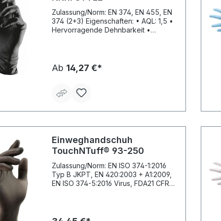
Zulassung/Norm: EN 374, EN 455, EN
374 (2+3) Eigenschaften: • AQL: 1,5 •
Hervorragende Dehnbarkeit •
Texturierte Fingerspitzen • Frei von
Latex-Allergenen, puderfrei •
Lebensmittelgeprüft
Anwendungsbereiche: Besonders
Ab
14,27 €*
geeignet für "Front-End-
Anwendungen" im Gastronomie-,
Beauty- und Body-Art- Bereich, durch
das Dual-Labelling erfüllt der
Semperguard® Nitrile Style auch die
medizinischen Ansprüche im Tattoo-
und Piercing-Bereich Material: Nitril
Stärke: 0,14 mm Farbe: schwarz
Einweghandschuh
TouchNTuff® 93-250
Zulassung/Norm: EN ISO 374-1:2016
Typ B JKPT, EN 420:2003 + A1:2009,
EN ISO 374-5:2016 Virus, FDA21 CFR
177-2600, ISO 9001 Eigenschaften: •
Hohe Weiterreißfestigkeit • Dreifache
Durchstichfestigkeit eines
Einmalhandschuhs • Festigkeit gegen