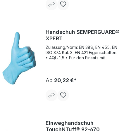
Kleinteilmontage, Elektroindustrie
Material: Latex Farbe: hellbeige
Handschuh SEMPERGUARD®
XPERT
Zulassung/Norm: EN 388, EN 455, EN
ISO 374 Kat. 3, EN 421 Eigenschaften:
• AQL: 1,5 • Für den Einsatz mit
Lebensmitteln geprüft •
Medizinprodukt in Übereinstimmung
mit EN 455 • Frei von Latex-Allergie-
auslösenden Stoffen • Hohe
Ab
20,22 €*
Chemikalienbeständigkeit und
Durchstichfestigkeit • Rollrand •
Rechts und links tragbar • Texturierte
Oberfläche • Hohe Elastizität • Große
Abriebfestigkeit • Hautfreundlich
Material: Nitril Stärke: 0,22 mm Farbe:
blau
Einweghandschuh
TouchNTuff® 92-670