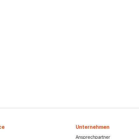
(EN 455-1): 1,5 Anwendungsbereiche:
Automobilherstellung, Transport,
Chemie, Landwirtschaft und Weinbau,
Lebensmittelverarbeitung und -
service Material: Nitril Länge: 240 mm
Stärke: 0,12 mm Farbe: grün
ce
Unternehmen
Ansprechpartner