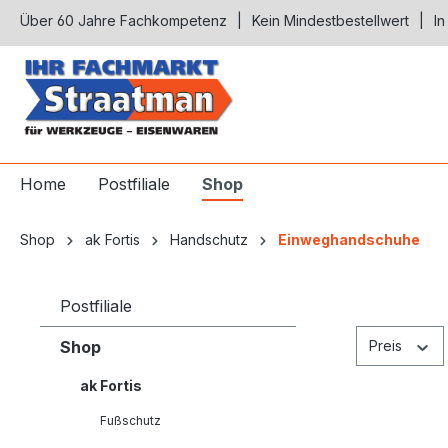
Über 60 Jahre Fachkompetenz
Kein Mindestbestellwert
In
springen
Zur Hauptnavigation springen
Home
Postfiliale
Shop
Shop
ak Fortis
Handschutz
Einweghandschuhe
Postfiliale
Shop
Preis
ak Fortis
Fußschutz