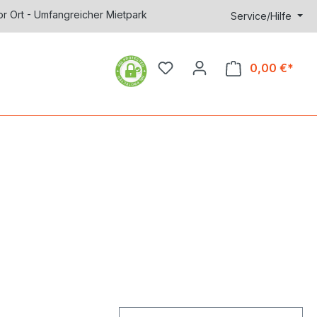
or Ort - Umfangreicher Mietpark
Service/Hilfe
0,00 €*
Ware