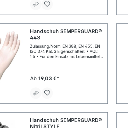
Geflügelverarbeitung, Milch-, Obst-
und Gemüseverarbeitung,
Reinigungsarbeiten in Kontakt mit
Ölen, sowie tierischen und
pflanzlichen Fetten Material: Nitril
Länge: 240 mm Stärke: 0,07 mm
Handschuh SEMPERGUARD®
Farbe: blau
443
Zulassung/Norm: EN 388, EN 455, EN
ISO 374 Kat. 3 Eigenschaften: • AQL:
1,5 • Für den Einsatz mit Lebensmitteln
geprüft • Medizinprodukt in
Übereinstimmung mit EN 455 •
Texturierte Oberfläche • Rollrand
Material: Naturlatex Farbe: weiß
Ab
19,03 €*
Handschuh SEMPERGUARD®
Nitril STYLE