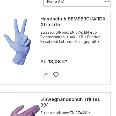
Handschuh SEMPERGUARD®
Xtra Lite
Zulassung/Norm: EN 374, EN 455
Eigenschaften: • AQL: 1,5 • Für den
Einsatz mit Lebensmitteln geprüft •
Medizinprodukt in Übereinstimmung
mit EN 455 • Frei von Latex-Allergie-
auslösenden Stoffen • Besonders
dünner und dehnbarer Handschuh •
Ab
13,08 €*
Texturierte Fingerspitzen • Gute
Kälteflexibilität Material: Nitril Stärke:
0,12 mm Farbe: lavendelblau
Einweghandschuh Trilites
994
Zulassung/Norm: EN 374:2016