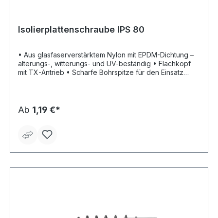
Isolierplattenschraube IPS 80
• Aus glasfaserverstärktem Nylon mit EPDM-Dichtung –
alterungs-, witterungs- und UV-beständig • Flachkopf
mit TX-Antrieb • Scharfe Bohrspitze für den Einsatz
ohne Vorbohren (Putz ≤ 7 mm) • Spezialschraube für
die Direktbefestigung in Wärmedämm-Verbundsystemen
(WDVS) – extrem schnell und wärmebrückenfrei • Für
die Befestigung im Dämmstoff von
Ab
1,19 €*
Wandanschlussprofilen, Blechen, Sockelschutzleisten,
Gesimsabdeckungen, Bewegungsmeldern,
Beleuchtungen, Schildern etc. • Einschraubbar in
Durchgangslöcher Ø 8 mm (üblich bei Wandprofilen) •
Geeignet auch für leichte Befestigungen aufgrund
Kopflochbohrung mittels Schraube Ø 3,5 m