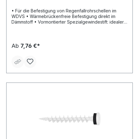
• Für die Befestigung von Regenfallrohrschellen im
WDVS • Wärmebrückenfreie Befestigung direkt im
Dämmstoff • Vormontierter Spezialgewindestift: idealer
Abstand von 30 mm des Regenfallrohrs von der Wand –
Justiermöglichkeit von Hand um weitere 25 mm •
Vormontierte Dichtscheibe aus witterungsbeständigem
Zellkautschuk • Robuster, selbstbohrender (WDVS-Putz
Ab
7,76 €*
≤ 7 mm) Dübel aus witterungsbeständigem Nylon •
Spezialgewindestift aus rostfreiem Stahl A2 oder
Zinklamellenbeschichtung für guten Korrosionsschutz