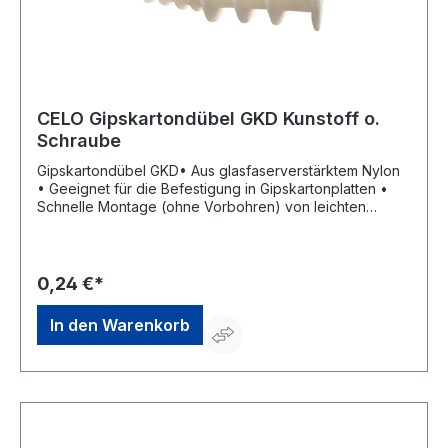
CELO Gipskartondübel GKD Kunstoff o.
Schraube
Gipskartondübel GKD• Aus glasfaserverstärktem Nylon
• Geeignet für die Befestigung in Gipskartonplatten •
Schnelle Montage (ohne Vorbohren) von leichten
Lasten • Zu verwenden mit Spanplatten- oder
Holzschrauben, auch mit metrischen Schrauben M4 •
Schraube kann auch zu lang sein, da sie durch die
Spitze des Dübels hindurch trittHersteller: CELO
0,24 €*
Befestigungssysteme GmbH, Industriestrasse 6, 86551
Aichach, DE, +498251904850, info@apolofixing.com
In den Warenkorb