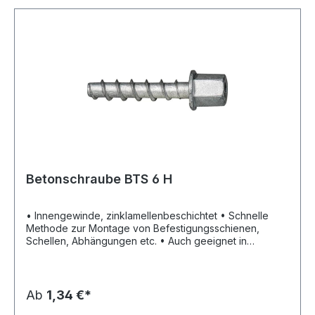
Betonschraube BTS 6 H
• Innengewinde, zinklamellenbeschichtet • Schnelle
Methode zur Montage von Befestigungsschienen,
Schellen, Abhängungen etc. • Auch geeignet in
Spannbetonhohlplatten • Einfaches System mit dem
Spezialzubehör: Montage in nur zwei Schritten; Bohren
und Befestigen mit dem selben Gerät • Demontage
möglich • Kurze Längen, verringert Risiko von
Ab
1,34 €*
Bewehrungstreffern