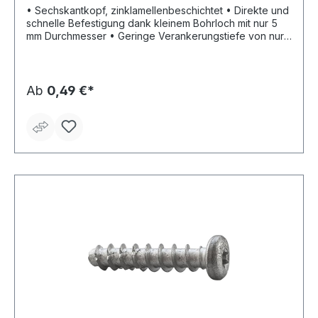
• Sechskantkopf, zinklamellenbeschichtet • Direkte und
schnelle Befestigung dank kleinem Bohrloch mit nur 5
mm Durchmesser • Geringe Verankerungstiefe von nur
25 mm • Geringe Einschraubkraft: Manuelle Installation
ohne Akkuschrauber möglich • Besonders für Elektro-
und Sanitärbefestigungen geeignet • Hohe Last von 80
kg in Beton, auch für Voll- und Lochziegel geeignet •
Ab
0,49 €*
Sehr guter Korrosionsschutz durch
Zinklamellenbeschichtung