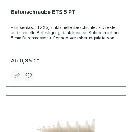
Betonschraube BTS 5 PT
• Linsenkopf TX25, zinklamellenbeschichtet • Direkte
und schnelle Befestigung dank kleinem Bohrloch mit nur
5 mm Durchmesser • Geringe Verankerungstiefe von
nur 25 mm • Geringe Einschraubkraft: Manuelle
Installation ohne Akkuschrauber möglich • Besonders
für Elektro- und Sanitärbefestigungen geeignet • Hohe
Last von 80 kg in Beton, auch für Voll- und Lochziegel
Ab
0,36 €*
geeignet • Sehr guter Korrosionsschutz durch
Zinklamellenbeschichtung