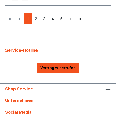
Befestigungen aufgrund Kopflochbohrung mittels
Schraube Ø 3,5 m
1
2
3
4
5
Service-Hotline
Vertrag widerrufen
Shop Service
Unternehmen
Social Media