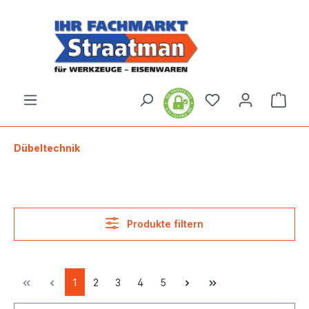
alt springen
Ware
Dübeltechnik
Produkte filtern
1
2
3
4
5