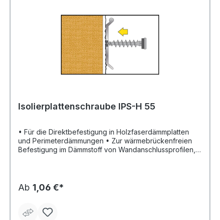
Isolierplattenschraube IPS-H 55
• Für die Direktbefestigung in Holzfaserdämmplatten
und Perimeterdämmungen • Zur wärmebrückenfreien
Befestigung im Dämmstoff von Wandanschlussprofilen,
Blechen, Sockelschutzleisten, Schildern etc. geeignet •
Für Dämmstoffdicken ab 60 mm • Scharfe Bohrspitze für
den Einsatz ohne vorbohren (Putz ≤ 7 mm) • Aus
glasfaserverstärktem Nylon mit EPDM-Dichtung,
Ab
1,06 €*
alterungs-, witterungs- und UV-beständig. •
Einschraubbar in Durchgangslöcher Ø 8 mm (üblich bei
Wandprofilen) • Geeignet auch für leichte