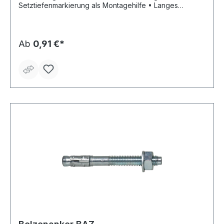
Setztiefenmarkierung als Montagehilfe • Langes
Gewinde für mehr Flexibilität • ETA-12/0142, Europäisch
Technische Zulassung, Option 7 für ungerissenen Beton
Ab
0,91 €*