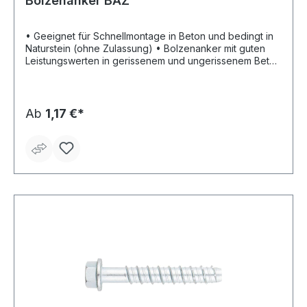
Bolzenanker BAZ
• Geeignet für Schnellmontage in Beton und bedingt in
Naturstein (ohne Zulassung) • Bolzenanker mit guten
Leistungswerten in gerissenem und ungerissenem Beton
und unter seismischen Einwirkungen (C1) • Hohe
Lastwerte bei geringen Rand- und Achsabständen •
ETA-10/0280, Europäisch Technische Zulassung, Option
1 für gerissenen und ungerissenen Beton
Ab
1,17 €*