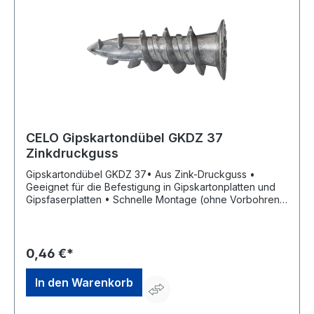
CELO Gipskartondübel GKDZ 37
Zinkdruckguss
Gipskartondübel GKDZ 37• Aus Zink-Druckguss •
Geeignet für die Befestigung in Gipskartonplatten und
Gipsfaserplatten • Schnelle Montage (ohne Vorbohren)
von leichten Lasten • Zu verwenden mit Spanplatten-
oder Holzschrauben, auch mit metrischen Schrauben
M4 • Wenn die Schraube länger als der Dübel ist,
schraubt sie sich einfach durch die
0,46 €*
DübelspitzeHersteller: CELO Befestigungssysteme
GmbH, Industriestrasse 6, 86551 Aichach, DE,
In den Warenkorb
+498251904850, info@apolofixing.com