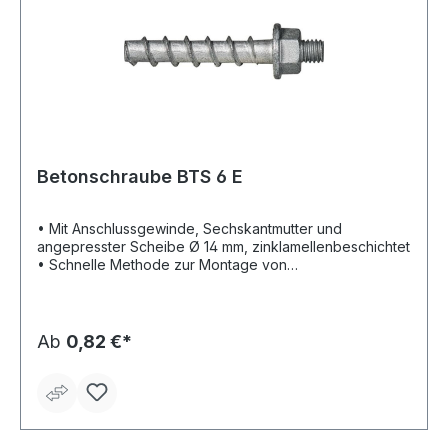
Betonschraube BTS 6 E
• Mit Anschlussgewinde, Sechskantmutter und
angepresster Scheibe Ø 14 mm, zinklamellenbeschichtet
• Schnelle Methode zur Montage von
Befestigungsschienen, Schellen, Abhängungen etc. •
Auch geeignet in Spannbetonhohlplatten • Einfaches
System mit dem Spezialzubehör: Montage in nur zwei
Schritten; Bohren und Befestigen mit dem selben Gerät •
Ab
0,82 €*
Demontage möglich • Kurze Längen, verringert Risiko
von Bewehrungstreffern