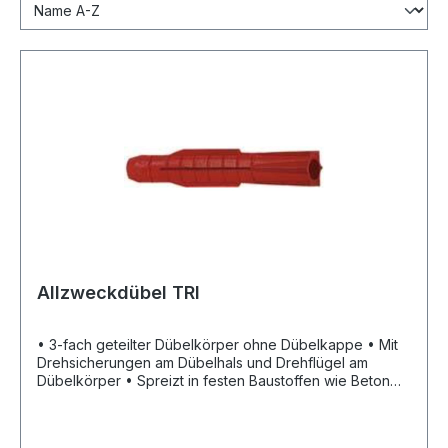
Allzweckdübel TRI
• 3-fach geteilter Dübelkörper ohne Dübelkappe • Mit
Drehsicherungen am Dübelhals und Drehflügel am
Dübelkörper • Spreizt in festen Baustoffen wie Beton
und festem Mauerwerk • Verknotet sich in
Lochsteinmauerwerk und hinter Gipskarton- oder
sonstigen Platten • Geeignet zur Durchsteckmontage