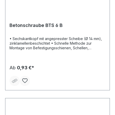
Betonschraube BTS 6 B
• Sechskantkopf mit angepresster Scheibe (Ø 14 mm),
zinklamellenbeschichtet • Schnelle Methode zur
Montage von Befestigungsschienen, Schellen,
Abhängungen etc. • Auch geeignet in
Spannbetonhohlplatten • Einfaches System mit dem
Spezialzubehör: Montage in nur zwei Schritten; Bohren
und Befestigen mit dem selben Gerät • Demontage
Ab
0,93 €*
möglich • BTS 7,5 x 55 mit zwei Setztiefen • Kurze
Längen, verringert Risiko von Bewehrungstreffern