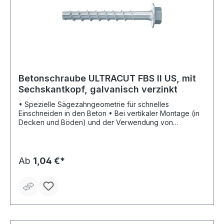
Betonschraube ULTRACUT FBS II US, mit
Sechskantkopf, galvanisch verzinkt
• Spezielle Sägezahngeometrie für schnelles
Einschneiden in den Beton • Bei vertikaler Montage (in
Decken und Böden) und der Verwendung von
Hohlbohrern ist eine Bohrlochreinigung nicht
erforderlich • Bei Bohrungen in den Boden muss 3x
Bohrerdurchmesser tiefer gebohrt werden •
Mehrfachverwendung bei temporärer Verankerung z. B.
Ab
1,04 €*
im Schalungsbau • Ideal für die Befestigung von
Geländern, Anprallschutz, Konsolen oder
Schalungsstützen Hinweis: Zur Montage der
Mauerschraube wird ein Tangential-Schlagschrauber mit
Schlagschrauber tauglicher Nuss oder ein spezieller
Torx Bit empfohlen