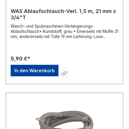
WAS Ablaufschlauch-Verl. 1,5 m, 21 mm x
3/4"T
Wasch- und Spülmaschinen-Verlängerungs-
Ablaufschlauch• Kunststoff, grau • Einerseits mit Muffe 21
mm, andererseits mit Tülle 19 mm Lieferung: Lose
Verpackung mit Anhänger.Hersteller: W. Kirchhoff GmbH,
Hullerweg 1, 49134 Wallenhorst, DE, +49540787070,
info@wkirchhoff.com
5,90 €*
In den Warenkorb