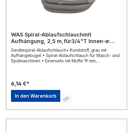
WAS Spiral-Ablaufschlauchmit
Aufhängung, 2,5 m,für3/4"T Innen-ø:
19&22 mm
Gerätespiral-Ablaufschlauch• Kunststoff, grau mit
Aufhängebügel • Spiral-Ablaufschlauch für Wasch- und
Spülmaschinen • Einerseits mit Muffe 19 mm,
andererseits mit Muffe 22 mm Lieferung: Lose
Verpackung mit Anhänger.Hersteller: W. Kirchhoff GmbH,
Hullerweg 1, 49134 Wallenhorst, DE, +49540787070,
info@wkirchhoff.com
6,14 €*
In den Warenkorb