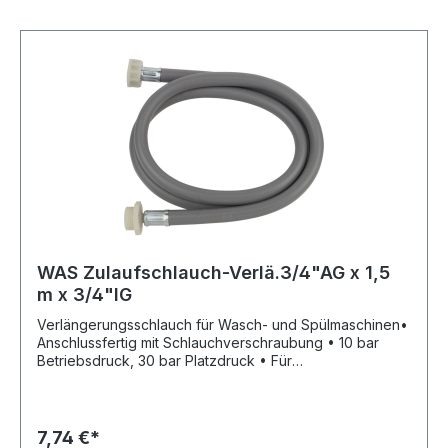
WAS Zulaufschlauch-Verlä.3/4"AG x 1,5
m x 3/4"IG
Verlängerungsschlauch für Wasch- und Spülmaschinen•
Anschlussfertig mit Schlauchverschraubung • 10 bar
Betriebsdruck, 30 bar Platzdruck • Für
Kaltwasseranschluss 25°C Lieferung: Lose Verpackung
mit Anhänger.Hersteller: W. Kirchhoff GmbH, Hullerweg 1,
49134 Wallenhorst, DE, +49540787070,
info@wkirchhoff.com
7,74 €*