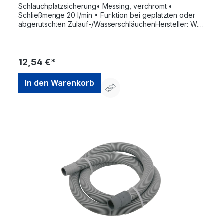
Schlauchplatzsicherung• Messing, verchromt •
Schließmenge 20 l/min • Funktion bei geplatzten oder
abgerutschten Zulauf-/WasserschläuchenHersteller: W.
Kirchhoff GmbH, Hullerweg 1, 49134 Wallenhorst, DE,
+49540787070, info@wkirchhoff.com
12,54 €*
In den Warenkorb