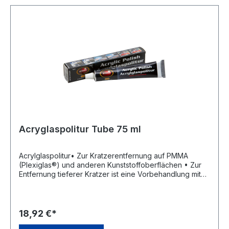
Acryglaspolitur Tube 75 ml
Acrylglaspolitur• Zur Kratzerentfernung auf PMMA
(Plexiglas®) und anderen Kunststoffoberflächen • Zur
Entfernung tieferer Kratzer ist eine Vorbehandlung mit
Schleifpapier möglich • Einfach und sparsam in der
AnwendungHersteller: Dursol Fabrik Otto Durst GmbH &
Co. KG, Martinstrasse 22, 42655 Solingen, DE, +49 212
2718-0, info@autosol.de
18,92 €*