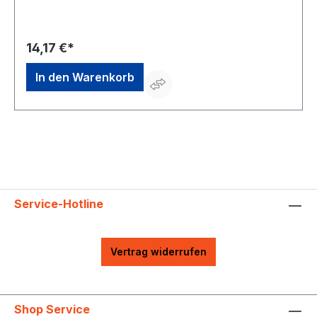
Dursol Fabrik Otto Durst GmbH & Co. KG, Martinstrasse
22, 42655 Solingen, DE, +49 212 2718-0,
info@autosol.de
14,17 €*
In den Warenkorb
Service-Hotline
Vertrag widerrufen
Shop Service