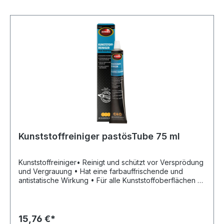
Kunststoffreiniger pastösTube 75 ml
Kunststoffreiniger• Reinigt und schützt vor Versprödung
und Vergrauung • Hat eine farbauffrischende und
antistatische Wirkung • Für alle Kunststoffoberflächen •
Auch bei wiederholtem Gebrauch keine
SchichtbildungHersteller: Dursol Fabrik Otto Durst GmbH
& Co. KG, Martinstrasse 22, 42655 Solingen, DE, +49 212
2718-0, info@autosol.de
15,76 €*