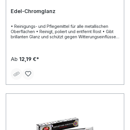
Edel-Chromglanz
• Reinigungs- und Pflegemittel für alle metallischen
Oberflächen • Reinigt, poliert und entfernt Rost • Gibt
brillanten Glanz und schützt gegen Witterungseinflüsse
• Poliert alle Metalle, wie z. B. Edelstahl, Chrom,
Messing, Kupfer, Nickel, usw… • Zum Polieren von
Autos, LKW, Motorrädern, Fahrrädern, Lampen,
Kerzenständern, Musikinstrumenten, Metall-Möbeln,
Ab
12,19 €*
Metallschildern, Formen für die Kunststoffindustrie, usw.