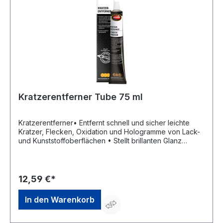
Kratzerentferner Tube 75 ml
Kratzerentferner• Entfernt schnell und sicher leichte
Kratzer, Flecken, Oxidation und Hologramme von Lack-
und Kunststoffoberflächen • Stellt brillanten Glanz
wieder her • Schnell und einfach anzuwenden • Für
Kunststoffglas- und Lackoberflächen wie z. B. Cabrio-
Heckscheiben, Motorradhelmvisiere, Handydisplays,
Uhrengläser, Fensterscheiben von Flugzeugen, Booten
12,59 €*
und leichten Kratzern in LackoberflächenHersteller:
Dursol Fabrik Otto Durst GmbH & Co. KG, Martinstrasse
In den Warenkorb
22, 42655 Solingen, DE, +49 212 2718-0,
info@autosol.de