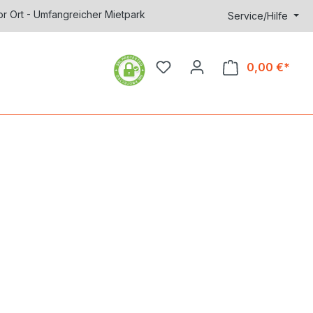
or Ort - Umfangreicher Mietpark
Service/Hilfe
0,00 €*
Ware