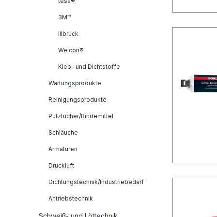
tesa®
3M™
Illbruck
Weicon®
Kleb- und Dichtstoffe
Wartungsprodukte
Reinigungsprodukte
Putztücher/Bindemittel
Schläuche
Armaturen
Druckluft
Dichtungstechnik/Industriebedarf
Antriebstechnik
Schweiß- und Löttechnik