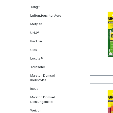
Tangit
Luftentfeuchter Aero
Metylan
UHU®
Bindulin
Clou
Loctite®
Teroson®
Marston Domsel
Klebstoffe
Inbus
Marston Domsel
Dichtungsmittel
Weicon