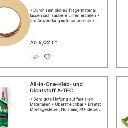
• Durch sein dickes Trägermaterial
lassen sich saubere Linien erzielen •
Zur Anwendung im Innenbereich •
Beständigkeit gegenüber
Lösungsmitteln und Feuchtigkeit •
Universal-Abdeckband für industrielle
Lackierarbeiten • Zum Trocknen und
Ab
6,02 €*
Aushärten von Farben und Lacken an
der Luft oder im Ofen • Zum Bündeln,
Halten oder Kennzeichnen
All-in-One-Kleb- und
Dichtstoff A-TEC
• Sehr gute Haftung auf fast allen
Materialien • Überstreichbar • Ersetzt
Montagekleber, Holzleim, PU-Kleber,
Silikon, Sanitär-Silikon, Acryl, Buthyl •
Greift keine Kunststoffe an • Auf
Spiegeln (vertikale Klebebahnen), auf