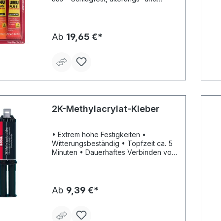
feuchtigkeitsbeständig • Ausführung
in der Doppelkammerkartusche wird
mit einem Austraggerät und Mischdüse
verarbeitet • Reproduzierbare,
Ab
19,65 €*
gleichbleibende Verklebungen
möglich • Für schnelle Klebungen auf
kleinen Flächen
2K-Methylacrylat-Kleber
• Extrem hohe Festigkeiten •
Witterungsbeständig • Topfzeit ca. 5
Minuten • Dauerhaftes Verbinden von
Metall, Holz, Keramik, harten
Kunststoffen • Für
Beleuchtungsindustrie, Fördertechnik,
Fahrzeugbau, Containerbau,
Ab
9,39 €*
Markisenherstellung, Elektrotechnik
und viele Industriezweige mehr •
Verklebt Metall, Stein, Keramik •