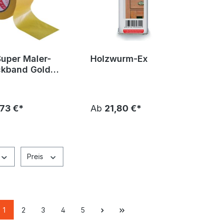
uper Maler-
Holzwurm-Ex
kband Gold
,73 €*
Ab
21,80 €*
Preis
1
2
3
4
5