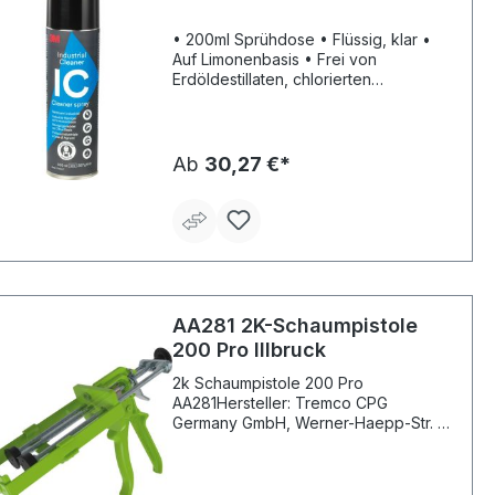
von 90 °CHersteller: 3M Deutschland
GmbH, Carl-Schurz-Str.1, 41460 Neuss,
• 200ml Sprühdose • Flüssig, klar •
DE, +492131140,
Auf Limonenbasis • Frei von
3m.premiumcustomer.dach@mmm.com
Erdöldestillaten, chlorierten
Lösemitteln • Hohe Reinigungsleistung
• Reinigt schonend auch hartnäckigen
Schmutz • Entspricht dem Wasch- und
Reinigungsmittel-Gesetz •
Ab
30,27 €*
Verarbeitungstemperatur: 20°C bis
25°C
AA281 2K-Schaumpistole
200 Pro Illbruck
2k Schaumpistole 200 Pro
AA281Hersteller: Tremco CPG
Germany GmbH, Werner-Haepp-Str. 1,
92439 Bodenwöhr, DE, +4994342080,
info-de@cpg-europe.com