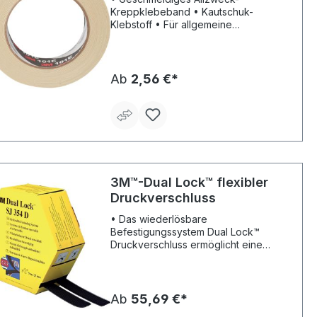
Kreppklebeband • Kautschuk-
Klebstoff • Für allgemeine
Anwendungen (vorübergehende
Befestigung, Abkleben für
Lackierarbeiten ohne Brennvorgang
usw.)
Ab
2,56 €*
3M™-Dual Lock™ flexibler
Druckverschluss
• Das wiederlösbare
Befestigungssystem Dual Lock™
Druckverschluss ermöglicht eine
rationelle Montage, einfache
Demontage und zudem eine nicht
sichtbare Befestigung • Spenderbox
• Auf der Rückseite mit einem
Ab
55,69 €*
Klebestreifen ausgestattet