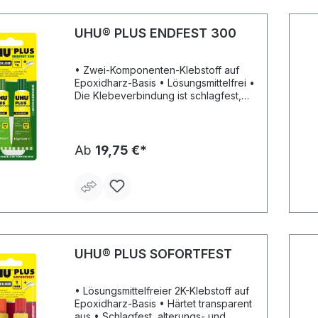
UHU® PLUS ENDFEST 300
• Zwei-Komponenten-Klebstoff auf
Epoxidharz-Basis • Lösungsmittelfrei •
Die Klebeverbindung ist schlagfest,
alterungs- und feuchtigkeitsbeständig
• Für Metall, Glas, Porzellan, Holz,
Marmor, Stein, Beton, Duroplast,
glasfaserverstärkten Kunststoff, Hart-
Ab
19,75 €*
PVC, Gummi,etc. • Die
Verarbeitungszeit beträgt bis zu 90
Minuten • Härtezeit und Endfestigkeit
bis zu 30 N/mm²
(temperaturabhängig)
UHU® PLUS SOFORTFEST
• Lösungsmittelfreier 2K-Klebstoff auf
Epoxidharz-Basis • Härtet transparent
aus • Schlagfest, alterungs- und