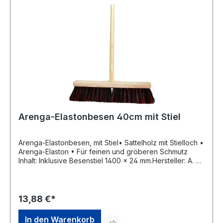
Arenga-Elastonbesen 40cm mit Stiel
Arenga-Elastonbesen, mit Stiel• Sattelholz mit Stielloch •
Arenga-Elaston • Für feinen und gröberen Schmutz
Inhalt: Inklusive Besenstiel 1400 x 24 mm.Hersteller: A. &
S. Brück GmbH, In den Niederwiesen, 76857
Ramberg/Pfalz, DE, +496345919268, info@brueck-
buersten.de
13,88 €*
In den Warenkorb