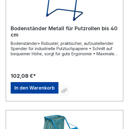
Bodenständer Metall für Putzrollen bis 40
cm
Bodenständer• Robuster, praktischer, aufzustellender
Spender für industrielle Putztuchpapiere • Schnitt auf
bequemer Höhe, sorgt für gute Ergonomie • Maximale
Rollenbreite: ca. 40 cm • Material: Metall • Gewicht: 3,5
kg • Farbe: blau lackiert Lieferung: ohne
Putzrolle.Hersteller: ELOS GmbH & Co. KG, In der Welle 5
- 6, 49565 Bramsche, DE, +495468777980,
102,08 €*
info@elos.de.comHinweis: Lieferung ohne Putzrolle.
In den Warenkorb