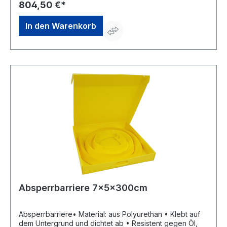
Transport- und Lagerbox. Hinweis: Diese Absperrmatten
804,50 €*
sind flexibel einsetzbar. Sie bieten einen schnellen
Schutz bei auslaufenden Flüssigkeiten z. B. zur
In den Warenkorb
Abdichtung von Kanalabflüssen.
Absperrbarriere 7x5x300cm
Absperrbarriere• Material: aus Polyurethan • Klebt auf
dem Untergrund und dichtet ab • Resistent gegen Öl,