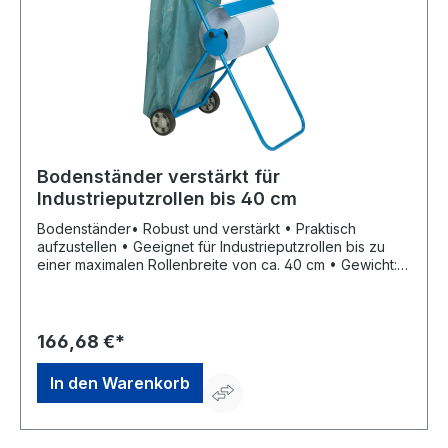
Bodenständer verstärkt für
Industrieputzrollen bis 40 cm
Bodenständer• Robust und verstärkt • Praktisch
aufzustellen • Geeignet für Industrieputzrollen bis zu
einer maximalen Rollenbreite von ca. 40 cm • Gewicht:
5,8 kg • Material: Metall, blau lackiert Hinweis: Lieferung
ohne Putzrolle und Müllsack.Hersteller: ELOS GmbH &
Co. KG, In der Welle 5 - 6, 49565 Bramsche, DE,
+495468777980, info@elos.de.comHinweis: Lieferung
166,68 €*
ohne Putzrolle und Müllsack.
In den Warenkorb