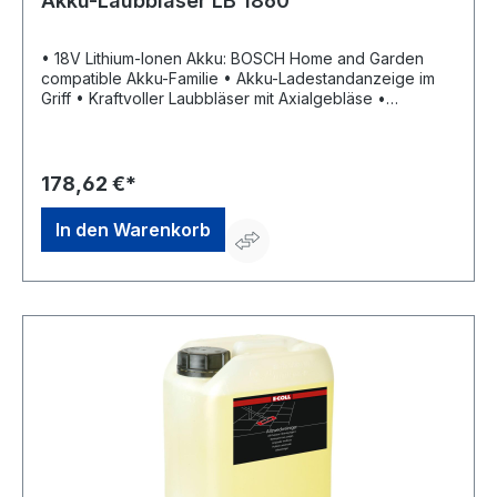
Akku-Laubbläser LB 1860
• 18V Lithium-Ionen Akku: BOSCH Home and Garden
compatible Akku-Familie • Akku-Ladestandanzeige im
Griff • Kraftvoller Laubbläser mit Axialgebläse •
Komfortabler Soft-Touch-Griff für angenehmes Arbeiten
• Mit extra Power-Modus Funktionstaste • Kabelfrei und
unabhängig arbeiten • 450m3/h Luftvolumen Passendes
Zubehör: EAN 4003718062335 Akku B50 Li, 18 V/2,5 Ah
178,62 €*
und Ladegerät C50 Li (3 Ah) EAN 4003718062373.
In den Warenkorb