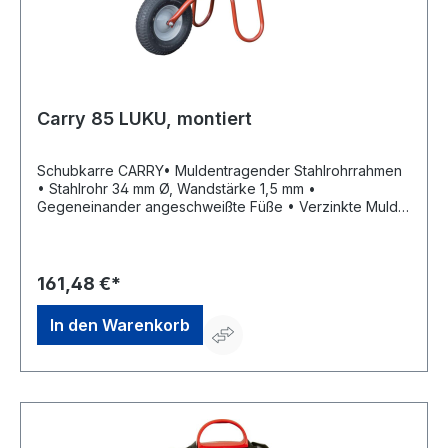
Carry 85 LUKU, montiert
Schubkarre CARRY• Muldentragender Stahlrohrrahmen
• Stahlrohr 34 mm Ø, Wandstärke 1,5 mm •
Gegeneinander angeschweißte Füße • Verzinkte Mulde,
Blechstärke 1,00 mm • Kunststoffgriffe • Luftrad 400 x
100 mm auf Stahlblechfelge, mit Kugellager • Demontiert
geliefert Hinweis: Kratzer und Dellen an der Schubkarre
sind handelsüblich und sind von einer Reklamation
161,48 €*
ausgeschlossen.Hersteller: CAPITO GmbH & Co. KG
Verwaltungsgesellschaft, Mühlenbergstraße 12, 57290
In den Warenkorb
Neunkirchen, DE, 0 27 35 / 76 01 20, info@capito-
gmbh.de