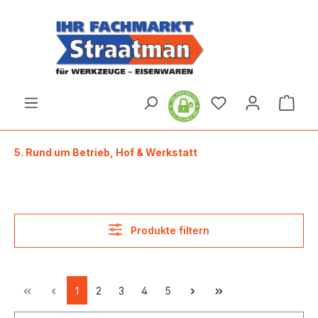
alt springen
Ware
5. Rund um Betrieb, Hof & Werkstatt
Produkte filtern
1
2
3
4
5