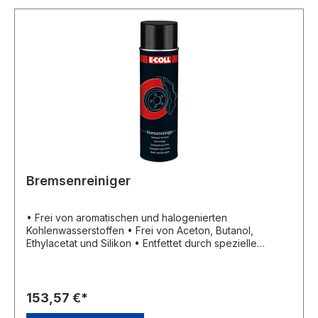
Bremsenreiniger
• Frei von aromatischen und halogenierten
Kohlenwasserstoffen • Frei von Aceton, Butanol,
Ethylacetat und Silikon • Entfettet durch spezielle
Lösungsmittel • Trocknet schnell ab • Entfernt selbst
hartnäckige Verschmutzungen gründlich und schonend
• Reinigung von Trommel- und Scheibenbremsen,
Bremsklötzen, Federn, Backen, Kupplungen, Belägen,
153,57 €*
Druckplatten und Kupplungsteilen allgemein, Getriebe,