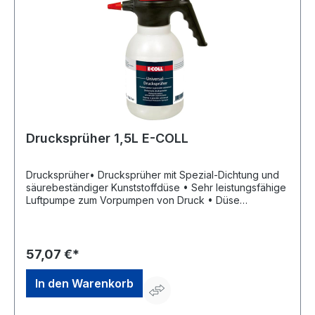
Drucksprüher 1,5L E-COLL
Drucksprüher• Drucksprüher mit Spezial-Dichtung und
säurebeständiger Kunststoffdüse • Sehr leistungsfähige
Luftpumpe zum Vorpumpen von Druck • Düse
säurebeständig, verstellbar und schwenkbar •
Standfester Behälter mit Füllskala • Sicherheitsventil als
Absicherung gegen Überdruck • Für leichte
Chemikalien, Reinigungsmittel und Schalöle geeignet •
57,07 €*
Material Behälter: Kunststoff • Material Düse: Kunststoff •
Maße: (H x B) 34 x 14,5 cmHersteller: Einkaufsbüro
In den Warenkorb
Deutscher Eisenhändler GmbH, EDE Platz 1, 42389
Wuppertal, DE, +4920260960, webkontakt@ede.de