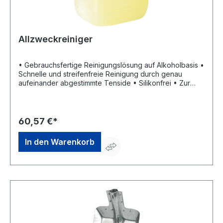
Allzweckreiniger
• Gebrauchsfertige Reinigungslösung auf Alkoholbasis •
Schnelle und streifenfreie Reinigung durch genau
aufeinander abgestimmte Tenside • Silikonfrei • Zur
schonenden Reinigung aller wasserbeständigen
Materialien wie: Kunststoffe, keramische Wand- und
Bodenfliesen, Stein- und PVC-Böden, Türen, Tische,
Glas, Emaille, Metall • Mischungsverhältnis: 1:10 •
60,57 €*
Verbrauch: 25 ml reichen für 100 m² • pH-Wert: ca. 11,4
In den Warenkorb