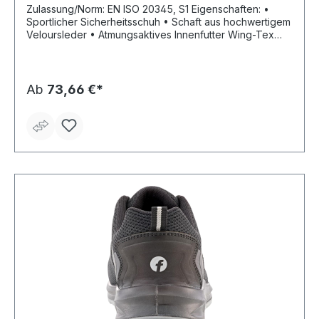
Zulassung/Norm: EN ISO 20345, S1 Eigenschaften: •
Sportlicher Sicherheitsschuh • Schaft aus hochwertigem
Veloursleder • Atmungsaktives Innenfutter Wing-Tex
Fußbett: anatomisch geformte Einlegesohle Sohle:
abriebfeste Laufsohle PUR, Zwischensohle aus weicher
PUR-Comfortsohle Material: Obermaterial Veloursleder,
Innenfutter Wing-Tex Sicherheit: Kunststoffkappe
Ab
73,66 €*