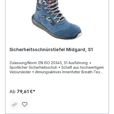
Sicherheitsschnürstiefel Midgard, S1
Zulassung/Norm: EN ISO 20345, S1 Ausführung: •
Sportlicher Sicherheitsschuh • Schaft aus hochwertigem
Veloursleder • Atmungsaktives Innenfutter Breath-Tex
Fußbett: anatomisch geformte Einlegesohle Sohle:
abriebfeste Laufsohle PUR, Zwischensohle aus weicher
PUR-Comfortsohle Material: Obermaterial Veloursleder,
atmungsaktives Innenfutter Breath-Tex Sicherheit:
Ab
79,61 €*
Kunststoffkappe