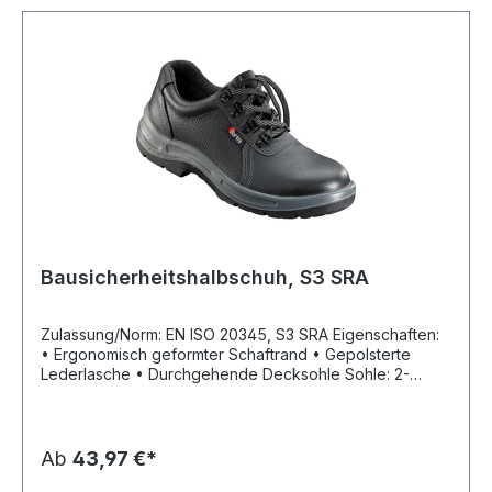
Bausicherheitshalbschuh, S3 SRA
Zulassung/Norm: EN ISO 20345, S3 SRA Eigenschaften:
• Ergonomisch geformter Schaftrand • Gepolsterte
Lederlasche • Durchgehende Decksohle Sohle: 2-
Schichten-Polyurethan-Laufsohle Material: Schaft aus
geprägtem, vollnarbigem Leder Sicherheit: Stahlkappe,
Stahlzwischensohle
Ab
43,97 €*