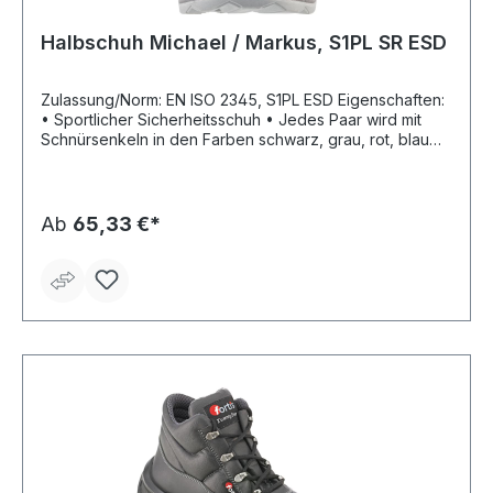
Halbschuh Michael / Markus, S1PL SR ESD
Zulassung/Norm: EN ISO 2345, S1PL ESD Eigenschaften:
• Sportlicher Sicherheitsschuh • Jedes Paar wird mit
Schnürsenkeln in den Farben schwarz, grau, rot, blau
und lime geliefert Fußbett: anatomische Einlegesohle
Sohle: PU/PU Sohle, Mesh Upper mit Leder und TPU
Applikationen Material: Veloursleder, Breath-Tex
atmungsaktives Innenfutter Sicherheit: Kevlar-
Ab
65,33 €*
Durchtrittsohle und Aluminiumzehenschutzkappe