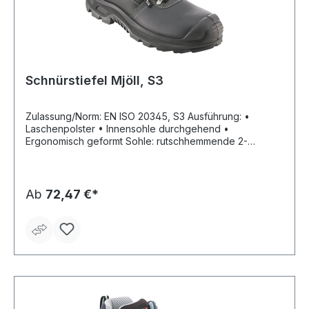
Schnürstiefel Mjöll, S3
Zulassung/Norm: EN ISO 20345, S3 Ausführung: •
Laschenpolster • Innensohle durchgehend •
Ergonomisch geformt Sohle: rutschhemmende 2-
Schichten-PUR-Laufsohle, antistatisch, öl- und
säurebeständig Material: Schaft aus glattem
Rindsvollleder Sicherheit: Kunststoffkappe und
nichtmetallische, durchtrittsichere Zwischensohle,
Ab
72,47 €*
schützt 100 % der Fußfläche Weite: 11 Farbe: schwarz