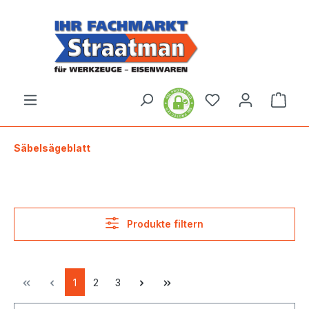
alt springen
Ware
Säbelsägeblatt
Produkte filtern
1
2
3