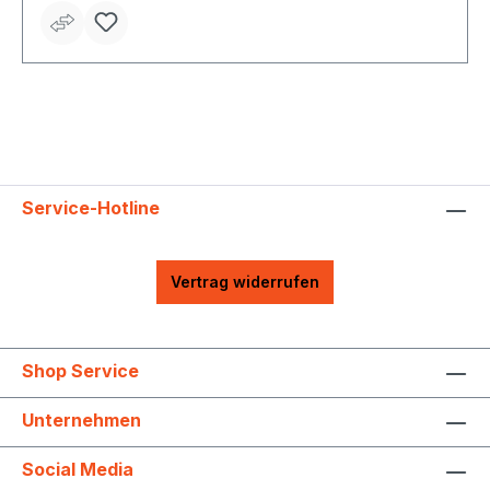
Verarbeitungstemperatur mind. 5 °C • Überstreichbar
nach ca. 6 Stunden • Für Putz, Beton, Mauerwerk,
Gipskarton und Raufaser-/Strukturtapete
Service-Hotline
Vertrag widerrufen
Shop Service
Unternehmen
Social Media