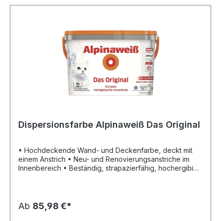
Dispersionsfarbe Alpinaweiß Das Original
• Hochdeckende Wand- und Deckenfarbe, deckt mit
einem Anstrich • Neu- und Renovierungsanstriche im
Innenbereich • Beständig, strapazierfähig, hochergibig
• Geruchsfreundlich • Wasserverdünnbar • Bei
sachgemäßer Verarbeitung bis zu 100% spritzfreies
Streichen • Konservierungs- und lösemittelfrei •
Wasserbaisert • Tropfgehemmt • Reichweite ca. 6,5
Ab
85,98 €*
m²/l, je nach Saugfähigkeit des Untergrundes •