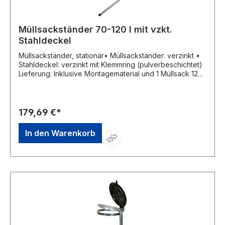
Müllsackständer 70-120 l mit vzkt.
Stahldeckel
Müllsackständer, stationär• Müllsackständer: verzinkt •
Stahldeckel: verzinkt mit Klemmring (pulverbeschichtet)
Lieferung: Inklusive Montagematerial und 1 Müllsack 120
Liter. Hinweis: Passend für 70- bis 120-Liter-
Säcke.Hersteller: Rottner Security GmbH,
Sebastianigasse, 83395 Freilassing, DE, +49293796740,
office@rottner-tresor.de
179,69 €*
In den Warenkorb