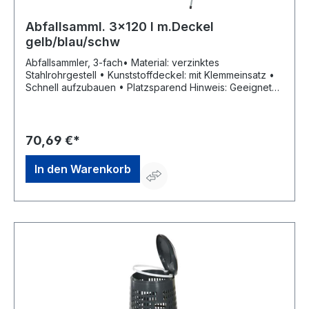
Abfallsamml. 3x120 l m.Deckel
gelb/blau/schw
Abfallsammler, 3-fach• Material: verzinktes
Stahlrohrgestell • Kunststoffdeckel: mit Klemmeinsatz •
Schnell aufzubauen • Platzsparend Hinweis: Geeignet
für 3x 120-l-Müllsäcke mit Tragegriff.Hersteller: Nölle
Profi Brush Bürsten- & Pinseltechnik e.K., Simonshöfchen
57, 42327 Wuppertal, DE, +49202273260, info@n-p-
b.de
70,69 €*
In den Warenkorb