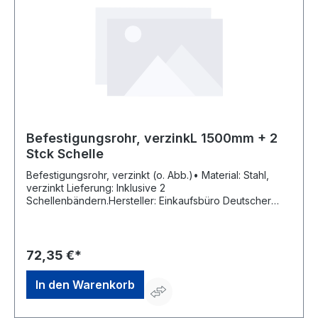
Befestigungsrohr, verzinkL 1500mm + 2
Stck Schelle
Befestigungsrohr, verzinkt (o. Abb.)• Material: Stahl,
verzinkt Lieferung: Inklusive 2
Schellenbändern.Hersteller: Einkaufsbüro Deutscher
Eisenhändler GmbH, EDE Platz 1, 42389 Wuppertal, DE,
+4920260960, webkontakt@ede.de
72,35 €*
In den Warenkorb