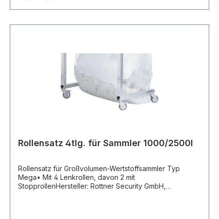
Rollensatz 4tlg. für Sammler 1000/2500l
Rollensatz für Großvolumen-Wertstoffsammler Typ
Mega• Mit 4 Lenkrollen, davon 2 mit
StopprollenHersteller: Rottner Security GmbH,
Sebastianigasse, 83395 Freilassing, DE, +49293796740,
office@rottner-tresor.de