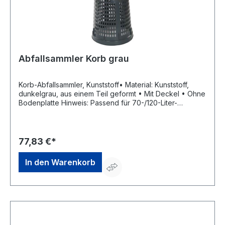
Abfallsammler Korb grau
Korb-Abfallsammler, Kunststoff• Material: Kunststoff,
dunkelgrau, aus einem Teil geformt • Mit Deckel • Ohne
Bodenplatte Hinweis: Passend für 70-/120-Liter-
Säcke.Hersteller: Rottner Security GmbH,
Sebastianigasse, 83395 Freilassing, DE, +49293796740,
office@rottner-tresor.de
77,83 €*
In den Warenkorb