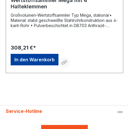
Wertstoffsammler Mega mit 4
Halteklemmen
Großvolumen-Wertstoffsammler Typ Mega, stationär•
Material: stabil geschweißte Stahlrohrkonstruktion aus 4-
kant-Rohr • Pulverbeschichtet in DB703 Anthrazit-
Eisenglimmer • Ergonomisch heruntergezogener
Einwurf: inklusive 4 Klemmen zur Befestigung der Säcke
• Zum Sammeln von Verpackungsabfällen • Passend für
Säcke ab 2900 mm Umfang Lieferung:
308,21 €*
1Montagematerial, 4 Klemmen, 1 1000-l-Kunststoff-
Wertstoffsack. Hinweis: Zerlegte Anlieferung.Hersteller:
In den Warenkorb
Rottner Security GmbH, Sebastianigasse, 83395
Freilassing, DE, +49293796740, office@rottner-tresor.de
Service-Hotline