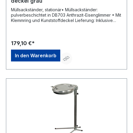
deckel grau
Müllsackständer, stationär• Müllsackständer:
pulverbeschichtet in DB703 Anthrazit-Eisenglimmer • Mit
Klemmring und Kunststoffdeckel Lieferung: Inklusive
Montagematerial und 1 Müllsack 120 Liter. Hinweis:
Passend für 70- bis 120-Liter-Säcke.Hersteller: Rottner
Security GmbH, Sebastianigasse, 83395 Freilassing, DE,
+49293796740, office@rottner-tresor.de
179,10 €*
In den Warenkorb