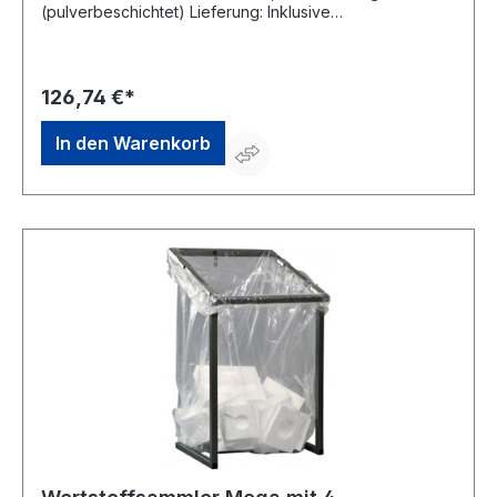
(pulverbeschichtet) Lieferung: Inklusive
Montagematerial und 1 Müllsack 120 Liter. Hinweis:
Passend für 70- bis 120-Liter-Säcke.Hersteller: Rottner
Security GmbH, Sebastianigasse, 83395 Freilassing, DE,
+49293796740, office@rottner-tresor.de
126,74 €*
In den Warenkorb