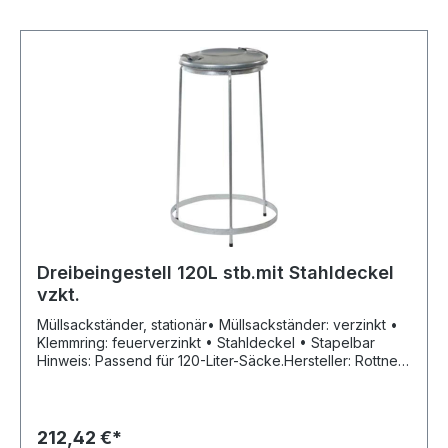
Dreibeingestell 120L stb.mit Stahldeckel
vzkt.
Müllsackständer, stationär• Müllsackständer: verzinkt •
Klemmring: feuerverzinkt • Stahldeckel • Stapelbar
Hinweis: Passend für 120-Liter-Säcke.Hersteller: Rottner
Security GmbH, Sebastianigasse, 83395 Freilassing, DE,
+49293796740, office@rottner-tresor.de
212,42 €*