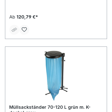
und 1 Müllsack 120 Liter. Hinweis: Passend für 70- bis
120-Liter-Säcke.
Ab
120,79 €*
Müllsackständer 70-120 L grün m. K-