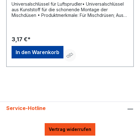
Universalschlüssel für Luftsprudler• Universalschlüssel
aus Kunststoff für die schonende Montage der
Mischdüsen • Produktmerkmale: Für Mischdrüsen; Aus
Kunststoff • Farbe: schwarzHersteller: W. Kirchhoff
GmbH, Hullerweg 1, 49134 Wallenhorst, DE,
+49540787070, info@wkirchhoff.com
3,17 €*
In den Warenkorb
Service-Hotline
Vertrag widerrufen