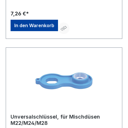
+49540787070, info@wkirchhoff.com
7,26 €*
In den Warenkorb
Unversalschlüssel, für Mischdüsen
M22/M24/M28