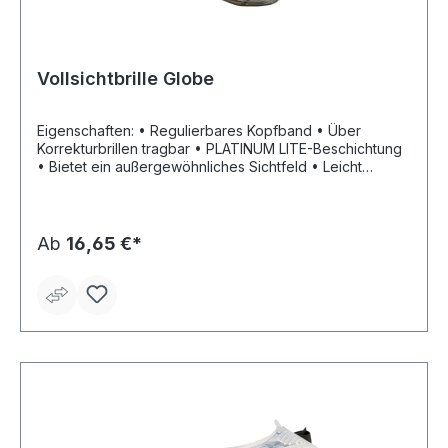
Vollsichtbrille Globe
Eigenschaften: • Regulierbares Kopfband • Über
Korrekturbrillen tragbar • PLATINUM LITE-Beschichtung
• Bietet ein außergewöhnliches Sichtfeld • Leicht
lichtdurchlässiger Rahmen Anwendungsbereiche:
Metallverarbeitung (Drehen, Fräsen, Flexen),
Feinmechanik, Montagearbeiten, Schleifarbeiten
Zulassung/Norm: EN 166 Material: PVC Scheibenfarbe:
Ab
16,65 €*
klar