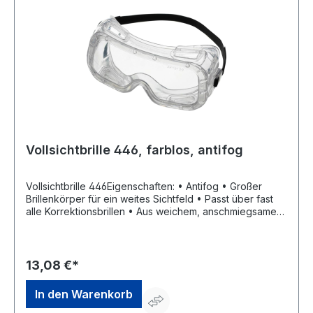
Vollsichtbrille 446, farblos, antifog
Vollsichtbrille 446Eigenschaften: • Antifog • Großer
Brillenkörper für ein weites Sichtfeld • Passt über fast
alle Korrektionsbrillen • Aus weichem, anschmiegsamem
und hautverträglichem Kunststoff • Sichtscheibe aus
unzerbrechlichem, leichtem Kunststoff • Besonders
chemikalienbeständig Anwendungsbereiche: allgemeine
mechanische Risiken, Stoß der Geschwindigkeit von 120
13,08 €*
m/s, Flüssigkeiten, Grobstaub und Schmelzmetall
Zulassung/Norm: EN 166 Material: Kunststoff, Scheibe aus
In den Warenkorb
Acetat Scheibenfarbe: klar Rahmenfarbe: klarHersteller:
Georg Schmerler GmbH & Co. KG, Reitweg 7, 90587