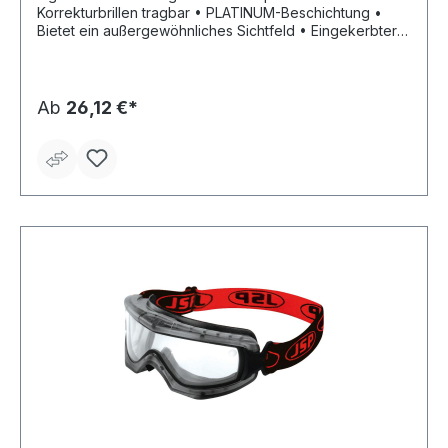
Korrekturbrillen tragbar • PLATINUM-Beschichtung •
Bietet ein außergewöhnliches Sichtfeld • Eingekerbter
Nasenbereich für Anpassung an alle Gesichtsformen
Anwendungsbereiche: Metallverarbeitung (Drehen,
Fräsen, Flexen), Feinmechanik, Montagearbeiten,
Schleifarbeiten Zulassung/Norm: EN 16321-1 Material:
Ab
26,12 €*
PP/TPR-Rahmen Scheibenfarbe: klar