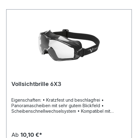
Vollsichtbrille 6X3
Eigenschaften: • Kratzfest und beschlagfrei •
Panoramascheiben mit sehr gutem Blickfeld •
Scheibenschnellwechselsystem • Kompatibel mit
Atemschutz- und Halbmasken jeglicher Marken •
Zusätzlicher Gesichtsschutz mit Belüftungseinstellung
zum Anbringen an Vollsichtbrille • Indirektes
Belüftungssystem unterstützt Schutz gegen Tropfen und
Ab
10,10 €*