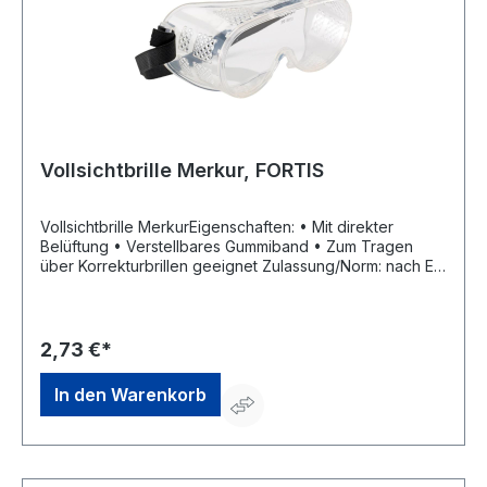
Vollsichtbrille Merkur, FORTIS
Vollsichtbrille MerkurEigenschaften: • Mit direkter
Belüftung • Verstellbares Gummiband • Zum Tragen
über Korrekturbrillen geeignet Zulassung/Norm: nach EN
166 Material: Polycarbonat kratzfest -Scheibe, Weich
PVC und Gummistoffband-Tragekörper Gewicht: 33 g
Scheibenfarbe: klarHersteller: Einkaufsbüro Deutscher
Eisenhändler GmbH, EDE Platz 1, 42389 Wuppertal, DE,
2,73 €*
+4920260960, webkontakt@ede.de
In den Warenkorb