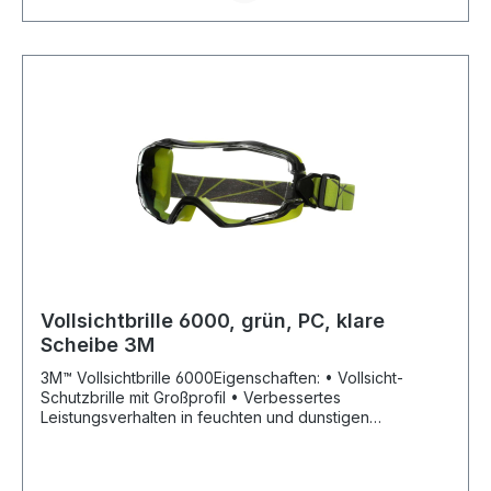
Veitsbronn, DE, +49911754737, georg-schmerler@t-
online.de
Vollsichtbrille 6000, grün, PC, klare
Scheibe 3M
3M™ Vollsichtbrille 6000Eigenschaften: • Vollsicht-
Schutzbrille mit Großprofil • Verbessertes
Leistungsverhalten in feuchten und dunstigen
Umgebungen • Durch indirekte Belüftung, weniger
Beschlag • Luftzirkulation • Längere Lebensdauer,
durch Antikratz-Beschichtung (3M™ Scotchgard™) •