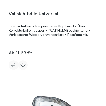
Vollsichtbrille Universal
Eigenschaften: • Regulierbares Kopfband • Über
Korrekturbrillen tragbar • PLATINUM-Beschichtung •
Verbesserte Wiederverwertbarkeit • Passform mit
Wave-Technologie • Leicht zu befestigender,
schwenkbarer Gesichtsschutz Anwendungsbereiche:
Metallverarbeitung (Drehen, Fräsen, Flexen),
Feinmechanik, Montagearbeiten, Schleifarbeiten
Ab
11,29 €*
Zulassung/Norm: EN 166; EN 170 Material: PP/TPR-
Rahmen Scheibenfarbe: klar