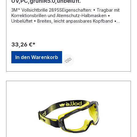
UV,PC,grünIR5.0,unbelüft.
3M™ Vollsichtbrille 2895SEigenschaften: • Tragbar mit
Korrektionsbrillen und Atemschutz-Halbmasken •
Unbelüftet • Breites, leicht anpassbares Kopfband •
Verstellbare Gelenke Zulassung/Norm: EN 166 Material:
Sichtscheibe aus Polycarbonat Scheibenfarbe: IR 5.0
Tönung Rahmenfarbe: dunkelblauHersteller: 3M
Deutschland GmbH, Carl-Schurz-Str.1, 41460 Neuss, DE,
33,26 €*
+492131140, 3m.premiumcustomer.dach@mmm.com
In den Warenkorb