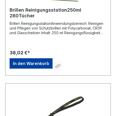
Brillen Reinigungsstation250ml
280Tücher
Brillen ReinigungsstationAnwendungsbereich: Reinigen
und Pflegen von Schutzbrillen mit Polycarbonat, CR39
und Glasscheiben Inhalt: 250 ml Reinigungsflüssigkeit
und 280 TücherHersteller: Univet S.r.I., Via Giovanni
Prati,87, 25086 Rezzato,Brescia, IT, +390302499410,
info@univet.it
38,02 €*
In den Warenkorb