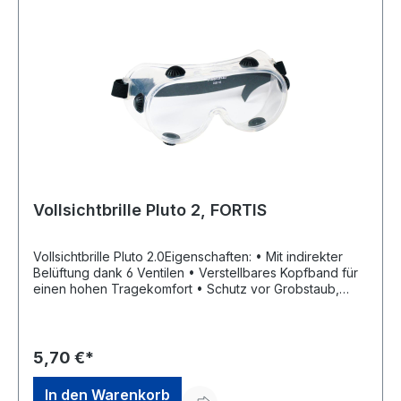
Vollsichtbrille Pluto 2, FORTIS
Vollsichtbrille Pluto 2.0Eigenschaften: • Mit indirekter
Belüftung dank 6 Ventilen • Verstellbares Kopfband für
einen hohen Tragekomfort • Schutz vor Grobstaub,
mechanischen Risiken oder Flüssigkeiten
Anwendungsbereiche: Metallverarbeitung (Drehen,
Fräsen, Flexen), Feinmechanik, Montagearbeiten,
Schleifarbeiten Zulassung/Norm: EN 166:2001
5,70 €*
Scheibenfarbe: klar Rahmenfarbe: klarHersteller:
Einkaufsbüro Deutscher Eisenhändler GmbH, EDE Platz 1,
In den Warenkorb