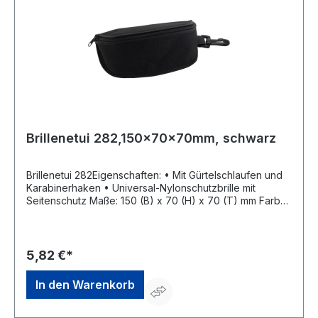
Brillenetui 282,150x70x70mm, schwarz
Brillenetui 282Eigenschaften: • Mit Gürtelschlaufen und
Karabinerhaken • Universal-Nylonschutzbrille mit
Seitenschutz Maße: 150 (B) x 70 (H) x 70 (T) mm Farbe:
schwarzHersteller: Georg Schmerler GmbH & Co. KG,
Reitweg 7, 90587 Veitsbronn, DE, +49911754737,
georg-schmerler@t-online.de
5,82 €*
In den Warenkorb