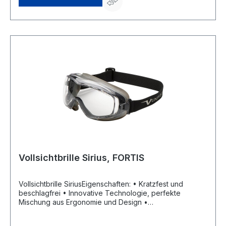
42389 Wuppertal, DE, +4920260960,
webkontakt@ede.de
Vollsichtbrille Sirius, FORTIS
Vollsichtbrille SiriusEigenschaften: • Kratzfest und
beschlagfrei • Innovative Technologie, perfekte
Mischung aus Ergonomie und Design •
Panoramascheiben mit sehr gutem Blickfeld • Weicher
TPE-Rahmen sorgt für ein optimales Maß an Komfort •