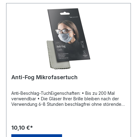
Anti-Fog Mikrofasertuch
Anti-Beschlag-TuchEigenschaften: • Bis zu 200 Mal
verwendbar • Die Gläser Ihrer Brille bleiben nach der
Verwendung 6-8 Stunden beschlagfrei ohne störende
Schlieren • Kann auf allen Brillengläsern verwendet
werden • Tuchgröße 15 x 18 cm Farbe: grauHersteller:
Univet S.r.I., Via Giovanni Prati,87, 25086
Rezzato,Brescia, IT, +390302499410, info@univet.it
10,10 €*