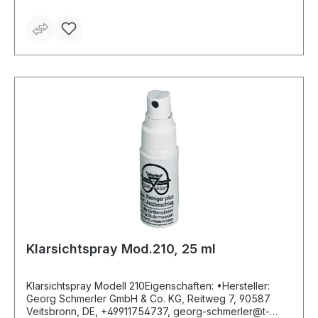
Spritzer • Speziell zur Abfederung der
Berührungspunkte auf dem Gesicht entwickelter
Rahmen • Kompatibel mit Atemschutz- und Halbmasken
• Über den meisten Korrekturbrillen zu tragen
Anwendungsbereiche: Metallverarbeitung (Drehen,
Fräsen, Schleifen), Feinmechanik, Montagearbeiten
Zulassung/Norm: EN 166, EN 170, Kennzeichen 3
(Tropfen, Spritzer), 4 (große Staubpartikel) und 9
(flüssiges Metall und heiße Festkörper) Gewicht: 75 g
Klarsichtspray Mod.210, 25 ml
Klarsichtspray Modell 210Eigenschaften: •Hersteller:
Georg Schmerler GmbH & Co. KG, Reitweg 7, 90587
Veitsbronn, DE, +49911754737, georg-schmerler@t-