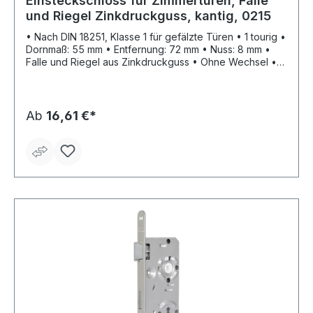
Einsteckschloss für Zimmertüren, Falle
und Riegel Zinkdruckguss, kantig, 0215
• Nach DIN 18251, Klasse 1 für gefälzte Türen • 1 tourig •
Dornmaß: 55 mm • Entfernung: 72 mm • Nuss: 8 mm •
Falle und Riegel aus Zinkdruckguss • Ohne Wechsel •
Ohne Schließblech • Stulp: silberfarbig lackiert
Ab
16,61 €*