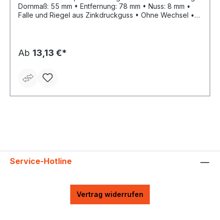
Dornmaß: 55 mm • Entfernung: 78 mm • Nuss: 8 mm •
Falle und Riegel aus Zinkdruckguss • Ohne Wechsel •
Ohne Schließblech • Stulp: silberfarbig lackiert • WC
Ab
13,13 €*
Service-Hotline
Vertrag widerrufen