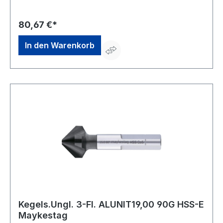
und NE-Metalle sowie Kunststoffe, hart und weich •
Universell einsetzbares Entgrat- und Senkwerkzeug für
Bohrungen aller Art • Sehr gute Schneideigenschaften
80,67 €*
durch ungleich geteilte Schneiden, dadurch deutlich
geringere Oberflächenrauigkeiten
In den Warenkorb
Kegels.Ungl. 3-Fl. ALUNIT19,00 90G HSS-E
Maykestag