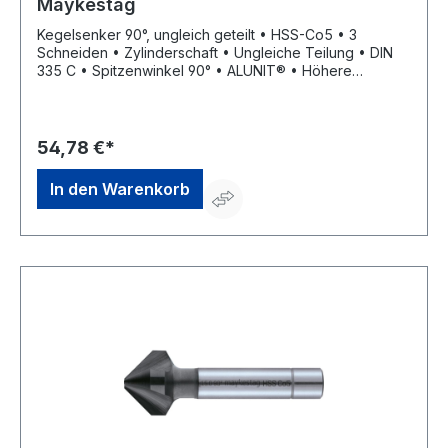
Maykestag
Kegelsenker 90°, ungleich geteilt • HSS-Co5 • 3
Schneiden • Zylinderschaft • Ungleiche Teilung • DIN
335 C • Spitzenwinkel 90° • ALUNIT® • Höhere
Performance • Längere Standzeit • Für alle E- und NE-
Metal sowie Kunststoffe, hart und weich • Universell
einsetzbares Entgrat- und Senkwerkzeug für
Bohrungen aller Art • Sehr gute Schneideigenschaften
54,78 €*
durch ungleich geteilte Schneiden, dadurch deutlich
geringere Oberflächenrauigkeiten
In den Warenkorb