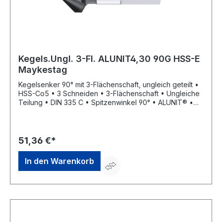
Kegels.Ungl. 3-Fl. ALUNIT4,30 90G HSS-E
Maykestag
Kegelsenker 90° mit 3-Flächenschaft, ungleich geteilt •
HSS-Co5 • 3 Schneiden • 3-Flächenschaft • Ungleiche
Teilung • DIN 335 C • Spitzenwinkel 90° • ALUNIT® •
Höhere Performance • Längere Standzeit • Für alle E-
und NE-Metalle sowie Kunststoffe, hart und weich •
Universell einsetzbares Entgrat- und Senkwerkzeug für
Bohrungen aller Art • Sehr gute Schneideigenschaften
51,36 €*
durch ungleich geteilte Schneiden, dadurch deutlich
geringere Oberflächenrauigkeiten
In den Warenkorb