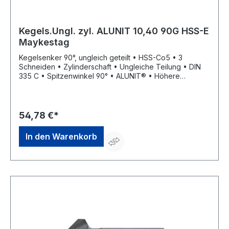
Kegels.Ungl. zyl. ALUNIT 10,40 90G HSS-E
Maykestag
Kegelsenker 90°, ungleich geteilt • HSS-Co5 • 3
Schneiden • Zylinderschaft • Ungleiche Teilung • DIN
335 C • Spitzenwinkel 90° • ALUNIT® • Höhere
Performance • Längere Standzeit • Für alle E- und NE-
Metal sowie Kunststoffe, hart und weich • Universell
einsetzbares Entgrat- und Senkwerkzeug für
Bohrungen aller Art • Sehr gute Schneideigenschaften
54,78 €*
durch ungleich geteilte Schneiden, dadurch deutlich
geringere Oberflächenrauigkeiten
In den Warenkorb