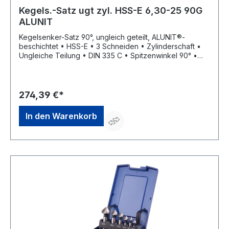
Kegels.-Satz ugt zyl. HSS-E 6,30-25 90G
ALUNIT
Kegelsenker-Satz 90°, ungleich geteilt, ALUNIT®-
beschichtet • HSS-E • 3 Schneiden • Zylinderschaft •
Ungleiche Teilung • DIN 335 C • Spitzenwinkel 90° •
ALUNIT® • Höhere Performance • Längere Standzeit •
Für alle E- und NE-Metalle sowie Kunststoffe, hart und
weich • Universell einsetzbares Entgrat- und
Senkwerkzeug für Bohrungen aller Art • Sehr gute
274,39 €*
Schneideigenschaften durch ungleich geteilte
Schneiden, dadurch deutlich geringere
In den Warenkorb
Oberflächenrauigkeiten Lieferung: In Kunststoffkassette.