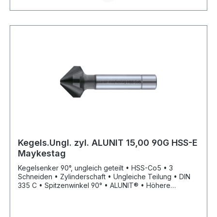
Kegels.Ungl. zyl. ALUNIT 15,00 90G HSS-E
Maykestag
Kegelsenker 90°, ungleich geteilt • HSS-Co5 • 3
Schneiden • Zylinderschaft • Ungleiche Teilung • DIN
335 C • Spitzenwinkel 90° • ALUNIT® • Höhere
Performance • Längere Standzeit • Für alle E- und NE-
Metal sowie Kunststoffe, hart und weich • Universell
einsetzbares Entgrat- und Senkwerkzeug für