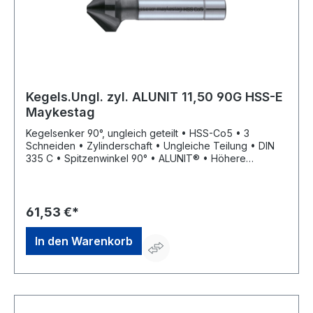
Kegels.Ungl. zyl. ALUNIT 11,50 90G HSS-E
Maykestag
Kegelsenker 90°, ungleich geteilt • HSS-Co5 • 3
Schneiden • Zylinderschaft • Ungleiche Teilung • DIN
335 C • Spitzenwinkel 90° • ALUNIT® • Höhere
Performance • Längere Standzeit • Für alle E- und NE-
Metal sowie Kunststoffe, hart und weich • Universell
einsetzbares Entgrat- und Senkwerkzeug für
Bohrungen aller Art • Sehr gute Schneideigenschaften
61,53 €*
durch ungleich geteilte Schneiden, dadurch deutlich
geringere Oberflächenrauigkeiten
In den Warenkorb