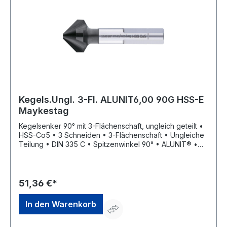
Kegels.Ungl. 3-Fl. ALUNIT6,00 90G HSS-E
Maykestag
Kegelsenker 90° mit 3-Flächenschaft, ungleich geteilt •
HSS-Co5 • 3 Schneiden • 3-Flächenschaft • Ungleiche
Teilung • DIN 335 C • Spitzenwinkel 90° • ALUNIT® •
Höhere Performance • Längere Standzeit • Für alle E-
und NE-Metalle sowie Kunststoffe, hart und weich •
Universell einsetzbares Entgrat- und Senkwerkzeug für
Bohrungen aller Art • Sehr gute Schneideigenschaften
51,36 €*
durch ungleich geteilte Schneiden, dadurch deutlich
geringere Oberflächenrauigkeiten
In den Warenkorb