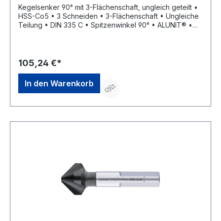
Kegelsenker 90° mit 3-Flächenschaft, ungleich geteilt •
HSS-Co5 • 3 Schneiden • 3-Flächenschaft • Ungleiche
Teilung • DIN 335 C • Spitzenwinkel 90° • ALUNIT® •
Höhere Performance • Längere Standzeit • Für alle E-
und NE-Metalle sowie Kunststoffe, hart und weich •
Universell einsetzbares Entgrat- und Senkwerkzeug für
Bohrungen aller Art • Sehr gute Schneideigenschaften
105,24 €*
durch ungleich geteilte Schneiden, dadurch deutlich
geringere Oberflächenrauigkeiten
In den Warenkorb