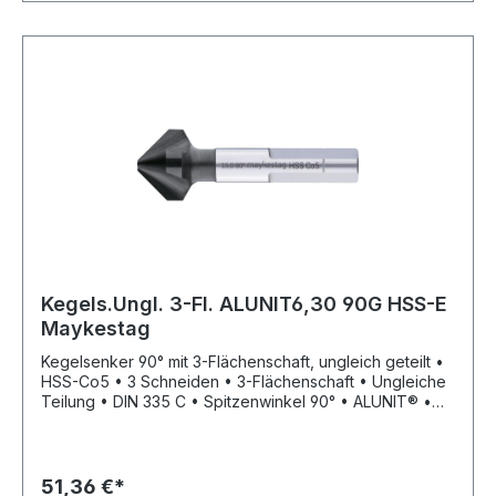
Kegels.Ungl. 3-Fl. ALUNIT6,30 90G HSS-E
Maykestag
Kegelsenker 90° mit 3-Flächenschaft, ungleich geteilt •
HSS-Co5 • 3 Schneiden • 3-Flächenschaft • Ungleiche
Teilung • DIN 335 C • Spitzenwinkel 90° • ALUNIT® •
Höhere Performance • Längere Standzeit • Für alle E-
und NE-Metalle sowie Kunststoffe, hart und weich •
Universell einsetzbares Entgrat- und Senkwerkzeug für
Bohrungen aller Art • Sehr gute Schneideigenschaften
51,36 €*