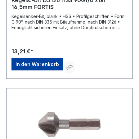
Kegels.-bit D3126 HSS 90G1/4 Zoll
16,5mm FORTIS
Kegelsenker-Bit, blank • HSS • Profilgeschliffen • Form
C 90°, nach DIN 335 mit Bitaufnahme, nach DIN 3126 •
Ermöglicht sicheren Einsatz, ohne Durchrutschen im
Bohrfutter • Zum Senken, Entgraten und Anfasen in
verschiedenen Stählen
13,21 €*
In den Warenkorb