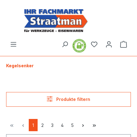
alt springen
Ware
Kegelsenker
Produkte filtern
1
2
3
4
5