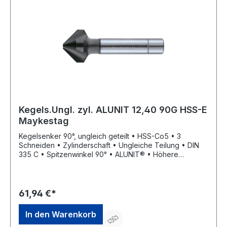
Kegels.Ungl. zyl. ALUNIT 12,40 90G HSS-E
Maykestag
Kegelsenker 90°, ungleich geteilt • HSS-Co5 • 3
Schneiden • Zylinderschaft • Ungleiche Teilung • DIN
335 C • Spitzenwinkel 90° • ALUNIT® • Höhere
Performance • Längere Standzeit • Für alle E- und NE-
Metal sowie Kunststoffe, hart und weich • Universell
einsetzbares Entgrat- und Senkwerkzeug für
Bohrungen aller Art • Sehr gute Schneideigenschaften
61,94 €*
durch ungleich geteilte Schneiden, dadurch deutlich
geringere Oberflächenrauigkeiten
In den Warenkorb