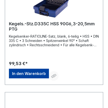
Kegels.-Stz.D335C HSS 90G6,3-20,5mm
PTG
Kegelsenker-RATIOLINE-Satz, blank, 6-teilig • HSS • DIN
335 C • 3 Schneiden • Spitzenwinkel 90° • Schaft
zylindrisch • Rechtsschneidend • Für alle Kegelsenk-
und Entgratarbeiten in NE-Metallen sowie allen gängigen
Stahlblechen Lieferung: In Rose-Kunststoffkassette.
99,53 €*
In den Warenkorb