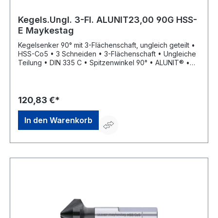
Kegels.Ungl. 3-Fl. ALUNIT23,00 90G HSS-
E Maykestag
Kegelsenker 90° mit 3-Flächenschaft, ungleich geteilt •
HSS-Co5 • 3 Schneiden • 3-Flächenschaft • Ungleiche
Teilung • DIN 335 C • Spitzenwinkel 90° • ALUNIT® •
Höhere Performance • Längere Standzeit • Für alle E-
und NE-Metalle sowie Kunststoffe, hart und weich •
Universell einsetzbares Entgrat- und Senkwerkzeug für
Bohrungen aller Art • Sehr gute Schneideigenschaften
120,83 €*
durch ungleich geteilte Schneiden, dadurch deutlich
geringere Oberflächenrauigkeiten
In den Warenkorb