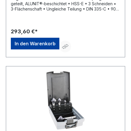
geteilt, ALUNIT®-beschichtet • HSS-E • 3 Schneiden •
3-Flächenschaft • Ungleiche Teilung • DIN 335-C • 90°
• ALUNIT® • Höhere Performance • Längere Standzeit
• Für alle E- und NE-Metalle, Kunststoffe hart und weich
• Universell einsetzbares Entgrat- und Senkwerkzeug
für Bohrungen aller Art • Sehr gute
293,60 €*
Schneideigenschaften durch ungleich geteilte
Schneiden, dadurch deutlich geringere
In den Warenkorb
Oberflächenrauhigkeiten Lieferung: In
Kunststoffkassette.