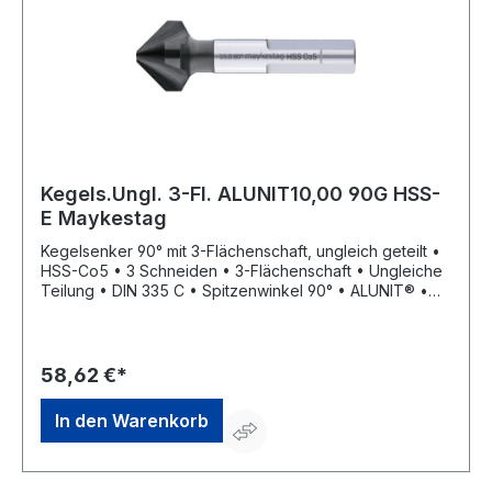
Kegels.Ungl. 3-Fl. ALUNIT10,00 90G HSS-
E Maykestag
Kegelsenker 90° mit 3-Flächenschaft, ungleich geteilt •
HSS-Co5 • 3 Schneiden • 3-Flächenschaft • Ungleiche
Teilung • DIN 335 C • Spitzenwinkel 90° • ALUNIT® •
Höhere Performance • Längere Standzeit • Für alle E-
und NE-Metalle sowie Kunststoffe, hart und weich •
Universell einsetzbares Entgrat- und Senkwerkzeug für
Bohrungen aller Art • Sehr gute Schneideigenschaften
58,62 €*
durch ungleich geteilte Schneiden, dadurch deutlich
geringere Oberflächenrauigkeiten
In den Warenkorb