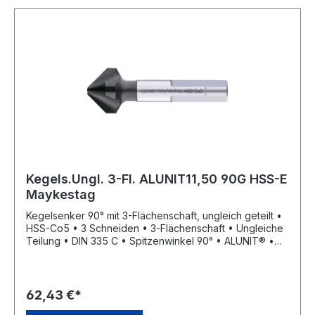
Kegels.Ungl. 3-Fl. ALUNIT11,50 90G HSS-E
Maykestag
Kegelsenker 90° mit 3-Flächenschaft, ungleich geteilt •
HSS-Co5 • 3 Schneiden • 3-Flächenschaft • Ungleiche
Teilung • DIN 335 C • Spitzenwinkel 90° • ALUNIT® •
Höhere Performance • Längere Standzeit • Für alle E-
und NE-Metalle sowie Kunststoffe, hart und weich •
Universell einsetzbares Entgrat- und Senkwerkzeug für
Bohrungen aller Art • Sehr gute Schneideigenschaften
62,43 €*
durch ungleich geteilte Schneiden, dadurch deutlich