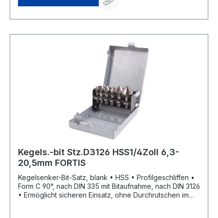
Kegels.-bit Stz.D3126 HSS1/4Zoll 6,3-
20,5mm FORTIS
Kegelsenker-Bit-Satz, blank • HSS • Profilgeschliffen •
Form C 90°, nach DIN 335 mit Bitaufnahme, nach DIN 3126
• Ermöglicht sicheren Einsatz, ohne Durchrutschen im
Bohrfutter • Zum Senken, Entgraten und Anfasen in
verschiedenen Stählen Lieferung: In Metallkassette.