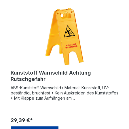
Kunststoff Warnschild Achtung
Rutschgefahr
ABS-Kunststoff-Warnschild• Material: Kunststoff, UV-
beständig, bruchfest • Kein Auskreiden des Kunststoffes
• Mit Klappe zum Aufhängen am
ReinigungswagenHersteller: EVO-PRODUCTS
Blankenburg GmbH, Dieselstr.3, 53424 Remagen, DE,
+49264293730, info@evo-products.de
29,39 €*