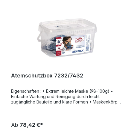
Atemschutzbox 7232/7432
Eigenschaften : • Extrem leichte Maske (98–100g) •
Einfache Wartung und Reinigung durch leicht
zugängliche Bauteile und klare Formen • Maskenkörper
aus thermoplastischem, hautverträglichem TPE •
EasyLock® Filtersystem erfordert keine Adapter und
Zusatzteile: Partikelfilter lassen sich mit EasyLock®
Gaskartuschen oder direkt mit dem Maskenkörper
Ab
78,42 €*
verbinden • Sicher und komfortabel mit anatomischem