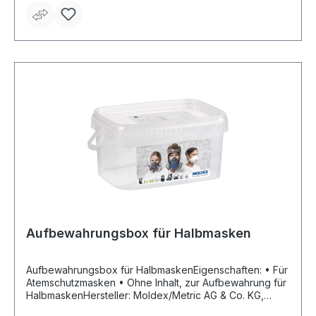
Dichtlippendesign • Vereinfachte Handhabung,
Bedienung und reduzierte Lagerhaltung • 100 % PVC-
frei Bestehend aus: • Atemschutzbox • Ein
Maskenkörper Größe M (7002, wiederverwendbare
Mehrweg-Halbmaske) • Zwei Kombifilter A2P3R /
ABEK1P3R Zulassung/Norm: EN 140:1998, EN 14387:2004
+ A1:2008, EN 143:2000 + A1:2006
Aufbewahrungsbox für Halbmasken
Aufbewahrungsbox für HalbmaskenEigenschaften: • Für
Atemschutzmasken • Ohne Inhalt, zur Aufbewahrung für
HalbmaskenHersteller: Moldex/Metric AG & Co. KG,
Tübinger Str. 50, 72141 Walddorfhäslach, DE,