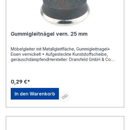
Gummigleitnägel vern. 25 mm
Möbelgleiter mit Metallgleitfläche, Gummigleitnagel•
Eisen vernickelt • Aufgesteckte Kunststoffscheibe,
geräuschdämpfendHersteller: Dransfeld GmbH & Co.
KG, Bräukerweg 130, 58708 Menden, DE, +49 2373 / 9
69 70, info@dransfeld.biz
0,29 €*
In den Warenkorb