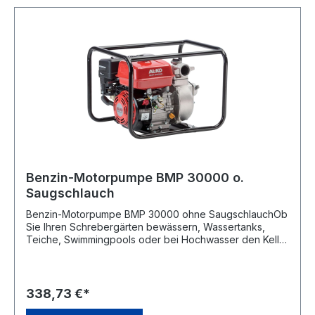
Benzin-Motorpumpe BMP 30000 o.
Saugschlauch
Benzin-Motorpumpe BMP 30000 ohne SaugschlauchOb
Sie Ihren Schrebergärten bewässern, Wassertanks,
Teiche, Swimmingpools oder bei Hochwasser den Keller
auspumpen möchten diese Wasserpumpe ist auch an
Orten ohne Steckdose einsatzbereit. Der leicht zu
startende AL-KO 4-Takt-Motor mit oben liegenden
Ventilen (OHV-Technologie) verfügt über einen
338,73 €*
hervorragenden Wirkungsgrad. Dies zeigt sich durch