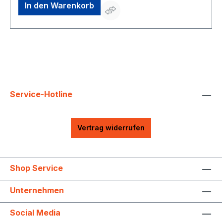
große Leistung bei gleichzeitig geringem
In den Warenkorb
Benzinverbrauch. Die Benzin-Wasserpumpe AL-KO BMP
30000 erfüllt höchste Anforderungen und bringt auch im
Dauerbetrieb immer maximale Leistung. •
Leistungsstarke Pumpe zum Befördern von großen
Wassermengen in kürzester Zeit • Kraftvoller 4-Takt
Motor • Inklusive Anschlusstücke zum einfachen
befestigen des Saug- und Druckschlauches • Robuster
Rahmen für einen handlichen Transport und zum Schutz
der Pumpe • Mobil und flexibel bei großen
Grundstücken, Schrebergärten und Stromausfall •
Service-Hotline
Unabhängig vom Stromanschluss besonders bei
HochwasserHersteller: AL-KO Geräte GmbH,
Ichenhauser Straße 14, 89359 Kötz, DE, +4982212030,
gardentech@al-ko.de
Vertrag widerrufen
Shop Service
Unternehmen
Social Media