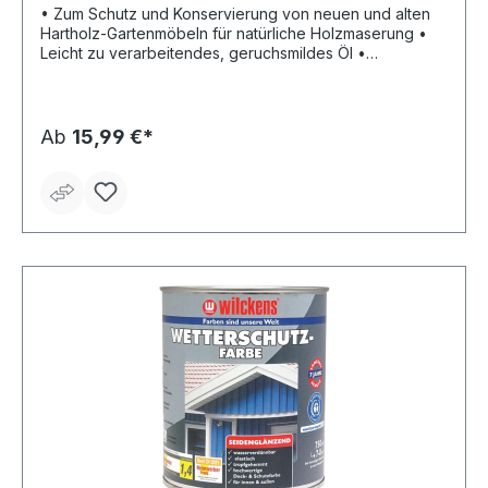
• Zum Schutz und Konservierung von neuen und alten
Hartholz-Gartenmöbeln für natürliche Holzmaserung •
Leicht zu verarbeitendes, geruchsmildes Öl •
Feuchtigkeitsregulierend • UV-stabil, licht- und
wetterbeständig • Staubtrocken/grifffest nach ca. 6
Stunden, Durchgetrocknet nach ca. 48 Stunden •
Überarbeitbar nach ca. 24 Stunden • Ergiebigkeit: ca. 9–
Ab
15,99 €*
10 m²/l bei einem Anstrich, je nach Saugfähigkeit des
Holzes Hinweis: Teak-Pflegeöl unterliegt nicht der VOC
Deko-Richtlinie.