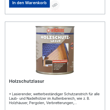
Carbolin (Typ Wb) 130g/l. B.-Carbolin enthält max.
In den Warenkorb
2g/lGefahrenhinweise:EUH208: Enthält 1,2
Benzisothiazol-3-(2H)-on. Kann allergische Reaktionen
hervorrufen.;EUH210: Sicherheitsdatenblatt auf Anfrage
erhältlich.
Holzschutzlasur
• Lasierender, wetterbeständiger Schutzanstrich für alle
Laub- und Nadelhölzer im Außenbereich, wie z. B.
Holzhäuser, Pergolen, Verbretterungen,
Dachuntersichten, Balkongeländer usw. •