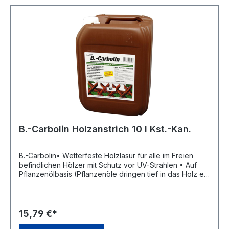
B.-Carbolin Holzanstrich 10 l Kst.-Kan.
B.-Carbolin• Wetterfeste Holzlasur für alle im Freien
befindlichen Hölzer mit Schutz vor UV-Strahlen • Auf
Pflanzenölbasis (Pflanzenöle dringen tief in das Holz ein
und gewährleisten somit einen langanhaltenden
Verwitterungsschutz) • Geruchsneutral und
pflanzenunschädlich • VOC-Gehalt: 2 g/l • Ergiebigkeit:
ca. 10 m²/l Hinweis: Ergiebigkeit ca. 10 m²/l, je nach
15,79 €*
Saugfähigkeit des Untergrundes. EU-Grenzwert für B.-