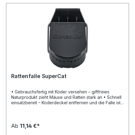
Rattenfalle SuperCat
• Gebrauchsfertig mit Köder versehen – giftfreies
Naturprodukt zieht Mäuse und Ratten stark an • Schnell
einsatzbereit – Köderdeckel entfernen und die Falle ist
einsatzbereit • Mit einer Hand zu bedienen •
Hygienische Entsorgung – Die toten Nager werden
berührungsfrei entfernt • Starker, präziser
Schlagmechanismus
Ab
11,14 €*