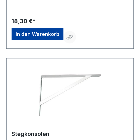
KG, Heilenbecker Str. 191 - 205, 58256 Ennepetal, DE,
+4923339780, info@vormann.com
18,30 €*
In den Warenkorb
Stegkonsolen