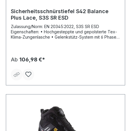
Sicherheitsschnürstiefel S42 Balance
Plus Lace, S3S SR ESD
Zulassung/Norm: EN 20345:2022, S3S SR ESD
Eigenschaften: • Hochgesteppte und gepolsterte Tex-
Klima-Zungenlasche • Gelenkstütz-System mit 6 Phasen
Schnürverschluss • Anziehschlaufe • CORDURA®
Bordürenabschluss Fußbett: herausnehmbare,
dämpfende und fußfreundliche Volleinlage Laufsohle:
EVA-Kerndämpfung integriert in PU/PU Laufsohle, öl-
Ab
106,98 €*
und benzinresistent, kreidefrei und rutschhemmend,
hitzebeständig bis max. ca. 140 °C Material: Schaft: Rind-
Nubuk-Oberleder, Futter: atmungsaktives 2D Tex
Sicherheit: Zehen- und Durchtrittschutz metallfrei