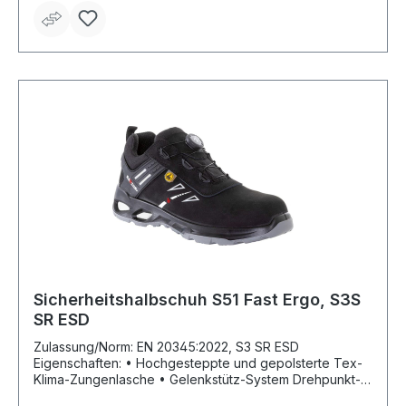
hitzebeständig bis max. ca. 140 °C Material: Schaft: Rind-
Nubuk Oberleder, Futter: atmungsaktives 2D Tex
Sicherheit: Zehen- und Durchtrittschutz metallfrei
Sicherheitshalbschuh S51 Fast Ergo, S3S
SR ESD
Zulassung/Norm: EN 20345:2022, S3 SR ESD
Eigenschaften: • Hochgesteppte und gepolsterte Tex-
Klima-Zungenlasche • Gelenkstütz-System Drehpunkt-
Schnellverschluss System • Anziehschlaufe •