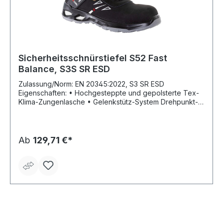
Sicherheitsschnürstiefel S52 Fast
Balance, S3S SR ESD
Zulassung/Norm: EN 20345:2022, S3 SR ESD
Eigenschaften: • Hochgesteppte und gepolsterte Tex-
Klima-Zungenlasche • Gelenkstütz-System Drehpunkt-
Schnellverschluss System • Anziehschlaufe •
CORDURA® Bordürenabschluss Fußbett:
herausnehmbare, dämpfende und fußfreundliche
Volleinlage Laufsohle: EVA-Kerndämpfung integriert in
Ab
129,71 €*
PU/PU Laufsohle, öl- und benzinresistent, kreidefrei und
rutschhemmend, hitzebeständig bis max. ca. 140 °C
Material: Schaft: Rind-Nubuk-Oberleder, Futter:
atmungsaktives 2D Tex Sicherheit: Zehen- und
Durchtrittschutz metallfrei