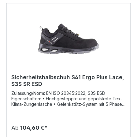
Sicherheitshalbschuh S41 Ergo Plus Lace,
S3S SR ESD
Zulassung/Norm: EN ISO 20345:2022, S3S ESD
Eigenschaften: • Hochgesteppte und gepolsterte Tex-
Klima-Zungenlasche • Gelenkstütz-System mit 5 Phasen
Schnürverschluss • Anziehschlaufe • CORDURA®
Bordürenabschluss Fußbett: herausnehmbare,
dämpfende und fußfreundliche Volleinlage Laufsohle:
EVA-Kerndämpfung integriert in PU/PU Laufsohle, öl-
Ab
104,60 €*
und benzinresistent, kreidefrei und rutschhemmend SR,