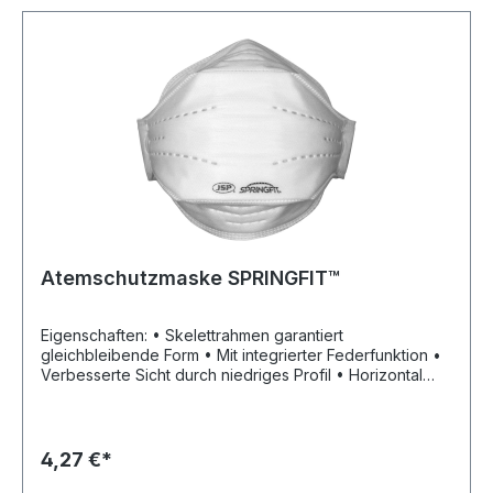
Atemschutzmaske SPRINGFIT™
Eigenschaften: • Skelettrahmen garantiert
gleichbleibende Form • Mit integrierter Federfunktion •
Verbesserte Sicht durch niedriges Profil • Horizontal
faltbar für optimale Abdichtung • Anpassbar an alle
Kopfgrößen und Formen • Innenskelett aus
Polypropylen • Eingeschweißtes Nasenstück
gewährleistet engere Passform und minimiert
4,27 €*
Hautreizungen • TYPHOON™-Ventil reduziert bei