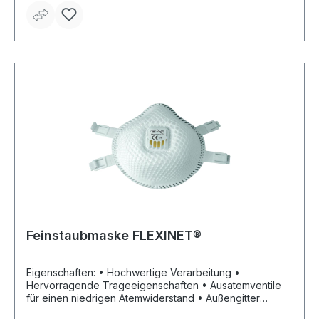
gleichzeitig vermindertem Atemwiderstand Wärmestau
bei heißen oder feuchten Bedingungen • TYPHOON™-
Ventil funktioniert auch bei extremen
Umgebungsbedingungen (getestet bis 0 °C)
Feinstaubmaske FLEXINET®
Eigenschaften: • Hochwertige Verarbeitung •
Hervorragende Trageeigenschaften • Ausatemventile
für einen niedrigen Atemwiderstand • Außengitter
schützt das Filtervlies vor Beschädigungen •