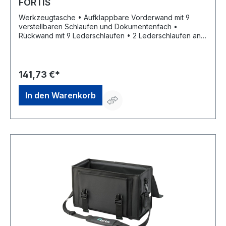
FORTIS
Werkzeugtasche • Aufklappbare Vorderwand mit 9
verstellbaren Schlaufen und Dokumentenfach •
Rückwand mit 9 Lederschlaufen • 2 Lederschlaufen an
den Seitenwänden • Innenraum komplett verstärkt,
verzinkte Stahlblechbodenschale • Bodengleiter • 2
Trageringe • Umlaufender Aluminium-Kantenschutz •
Verschließbar durch 2 Steckschlösser
141,73 €*
In den Warenkorb