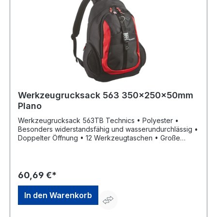
Werkzeugrucksack 563 350x250x50mm
Plano
Werkzeugrucksack 563TB Technics • Polyester •
Besonders widerstandsfähig und wasserundurchlässig •
Doppelter Öffnung • 12 Werkzeugtaschen • Große
Seitentaschen • Öse für Smartphone-Kopfhörer oder
Kabel • Gepolsterte und atmungsaktivierer Rückenteil •
Gepolsterte und verstellbare Schultergurte • Geeignet
für Elektrowerkzeuge wie Bohrer oder Tablets
60,69 €*
(Gepolsterte Tasche)
In den Warenkorb