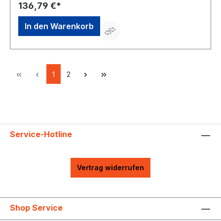
Reißverschluss • Mit 2 Tragegriffen und Teleskopgriff
136,79 €*
In den Warenkorb
1
2
Service-Hotline
Vertrag widerrufen
Shop Service