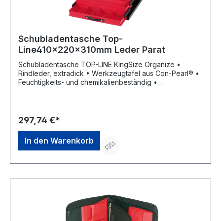
Schubladentasche Top-
Line410x220x310mm Leder Parat
Schubladentasche TOP-LINE KingSize Organize •
Rindleder, extradick • Werkzeugtafel aus Con-Pearl® •
Feuchtigkeits- und chemikalienbeständig •
Aluwinkelverstärkter Taschenkörper • Stabiler
Tragegriff • Bodengleiter • Vorderwand aufklappbar •
Rückwand mit CP-7-Werkzeughalter Ø 15 mm •
Herausnehmbarer Trageeinsatz • 5 Schubladenteiler •
297,74 €*
Verschließbar durch Rasterschlösser
In den Warenkorb