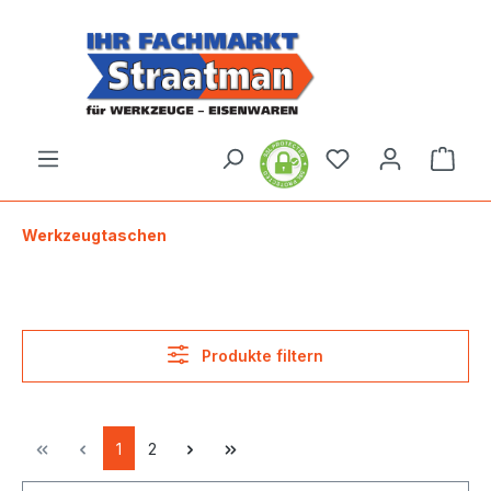
alt springen
Ware
Werkzeugtaschen
Produkte filtern
1
2