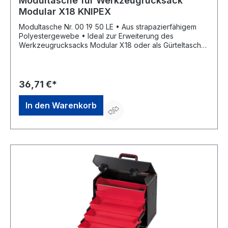
Modultasche für Werkzeugrucksack
Modular X18 KNIPEX
Modultasche Nr. 00 19 50 LE • Aus strapazierfähigem
Polyestergewebe • Ideal zur Erweiterung des
Werkzeugrucksacks Modular X18 oder als Gürteltasche
• Zur Aufbewahrung von Verbrauchsmaterialien wie
Aderendhülsen, Schrauben, etc.
36,71 €*
In den Warenkorb