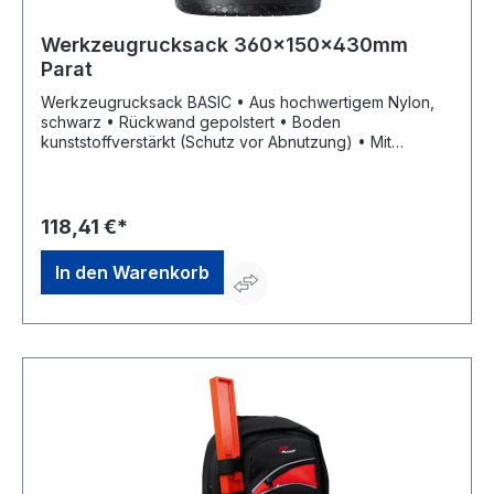
Werkzeugrucksack 360x150x430mm
Parat
Werkzeugrucksack BASIC • Aus hochwertigem Nylon,
schwarz • Rückwand gepolstert • Boden
kunststoffverstärkt (Schutz vor Abnutzung) • Mit
Bodengleitern Ausgestattet mit: 24 Einsteckfächer 16
Gummischlaufen 4 großvolumige Staufächer 1 Fach für
Laptop bis 14" 1 Karabinerhacken 1 Clip für Maßband 1
Schlüsselanhänger 1 verstellbarer Brustriemen 2
118,41 €*
verstellbare, gepolsterte Trageriemen Lieferung: Ohne
Inhalt.
In den Warenkorb