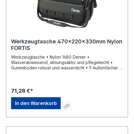
Werkzeugtasche 470x220x330mm Nylon
FORTIS
Werkzeugtasche • Nylon 1680 Denier •
Wasserabweisend, atmungsaktiv und pflegeleicht •
Gummiboden robust und wasserdicht • 9 Außenfächer •
1 große Aufnahme für Handsägen, Rohrzangen oder
andere ähnliche Werkzeuge • 19 Steckfächer im
Inneren • Abnehmbarer Deckel mit Klettverschluss •
Tragegriff aus Metallrohr mit weicher Griffzone
71,28 €*
Lieferung: Inklusive Tagegurt.
In den Warenkorb