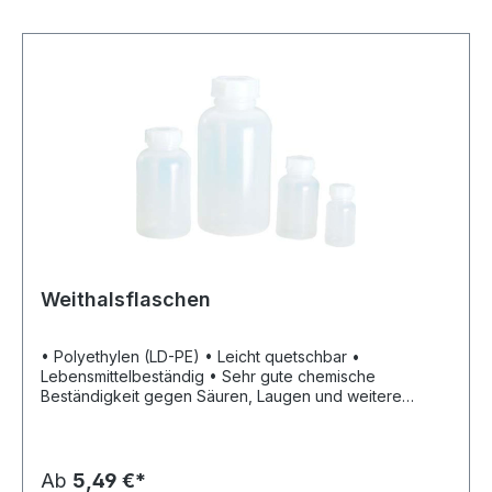
Weithalsflaschen
• Polyethylen (LD-PE) • Leicht quetschbar •
Lebensmittelbeständig • Sehr gute chemische
Beständigkeit gegen Säuren, Laugen und weitere
Chemikalien • Temperaturbeständig von -20 °C bis +70
°C • Geeignet für Spülmaschinen und Tiefkühltruhen •
Vielseitig einsetzbar, ideal zur Aufbewahrung von
Proben
Ab
5,49 €*