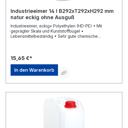
Industrieeimer 14 l B292xT292xH292 mm
natur eckig ohne Ausguß
Industrieeimer, eckig• Polyethylen (HD-PE) • Mit
geprägter Skala und Kunststoffbügel •
Lebensmittelbeständig • Sehr gute chemische
Beständigkeit gegen Säuren, Laugen und weitere
Chemikalien • Temperaturbeständig von -20 °C bis +70
°CHersteller: hünersdorff GmbH, Eisenbahnstr. 6, 71636
Ludwigsburg, DE, +4971411470, info@huenersdorff.de
15,65 €*
In den Warenkorb