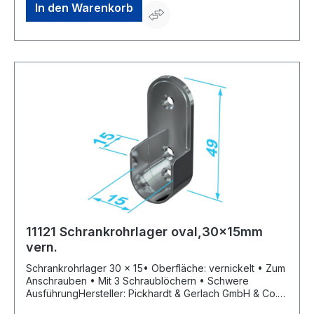
In den Warenkorb
11121 Schrankrohrlager oval,30x15mm
vern.
Schrankrohrlager 30 x 15• Oberfläche: vernickelt • Zum
Anschrauben • Mit 3 Schraublöchern • Schwere
AusführungHersteller: Pickhardt & Gerlach GmbH & Co.
KG, An der Kormke 19, 58802 Balve, DE, +49 2375 9183