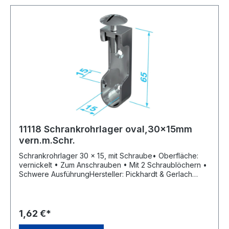
11118 Schrankrohrlager oval,30x15mm
vern.m.Schr.
Schrankrohrlager 30 x 15, mit Schraube• Oberfläche:
vernickelt • Zum Anschrauben • Mit 2 Schraublöchern •
Schwere AusführungHersteller: Pickhardt & Gerlach
GmbH & Co. KG, An der Kormke 19, 58802 Balve, DE,
+49 2375 9183 0, info@pg-profile.com
1,62 €*