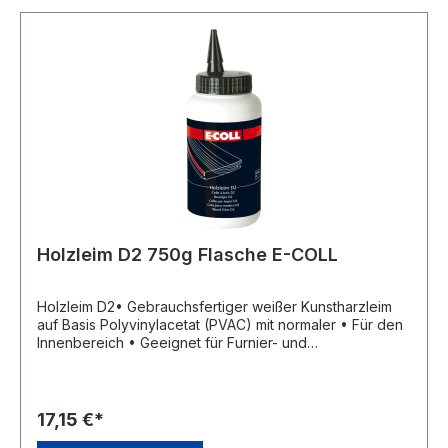
%Gefahrenhinweise:EUH210: Sicherheitsdatenblatt auf
Anfrage erhältlich.
Holzleim D2 750g Flasche E-COLL
Holzleim D2• Gebrauchsfertiger weißer Kunstharzleim
auf Basis Polyvinylacetat (PVAC) mit normaler • Für den
Innenbereich • Geeignet für Furnier- und
Kunststoffplatten auf Spanplatten, Holzfaserplatten usw.,
Montageverleimung (Dübel, Nut und Feder, Schlitz und
Zapfen), Verleimung von Sperrholz und
Hartkunststoffplatten (Duropal, Formica usw.) auf
17,15 €*
Hartfaserplatten, Papier, Holzspanplatten und sonstigen