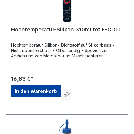
Hochtemperatur-Silikon 310ml rot E-COLL
Hochtemperatur-Silikon• Dichtstoff auf Silikonbasis •
Nicht überstreichbar • Ölbeständig • Speziell zur
Abdichtung von Motoren- und Maschinenteilen
entwickelt • Als Ersatz der meisten Feststoffdichtungen
an Motoren, Maschinen, Getrieben, Pumpen usw. •
Temperaturbeständigkeit: –60 °C bis +260 °C (kurzzeitig
bis +300 °C)Hersteller: Einkaufsbüro Deutscher
16,83 €*
Eisenhändler GmbH, EDE Platz 1, 42389 Wuppertal, DE,
+4920260960, webkontakt@ede.de
In den Warenkorb