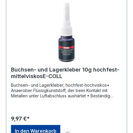
Nicht bei Regen- oder Frostgefahr verarbeiten. Nach
Aushärtung schlagregenfest. Überstreichbar. (Bei
Regen- oder Frostgefahr Soudal Aquafix verwenden).
Buchsen- und Lagerkleber 10g hochfest-
mittelviskosE-COLL
Buchsen- und Lagerkleber, hochfest-hochviskos•
Anaerober Flüssigkunststoff, der beim Kontakt mit
Metallen unter Luftabschluss aushärtet • Beständig
gegen verschiedene Öle, Benzin und Bremsflüssigkeit
sowie weiteren Stoffen • Sehr hohe Festigkeit auch an
leicht verölten Fügeteilen • Für die Befestigung von
Lagern auf Wellen oder in Lagergehäusen • Buchsen
9,97 €*
und Lagereinklebung sowie Hülsen im Schiebe-, Press-
und Schrumpfsitz • Gewinde- und Bolzenbefestigung •
In den Warenkorb