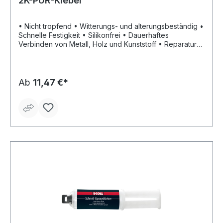
2K-PUR-Kleber
• Nicht tropfend • Witterungs- und alterungsbeständig •
Schnelle Festigkeit • Silikonfrei • Dauerhaftes
Verbinden von Metall, Holz und Kunststoff • Reparatur
von zerbrochenen Kunststoffteilen (Thermoplaste und
Duroplaste), Stoßfängern, Schalensitzen, Dachständern
• Nachbearbeitung nach ca. 30 Minuten möglich •
Klebespaltüberbrückung: 4 mm •
Ab
11,47 €*
Temperaturbeständigkeit: -40 °C bis +140 °C