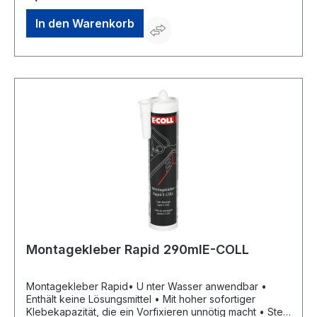
Unterkonstruktionen, Zierleisten, Keramik, Fliesen usw.
auf Holz, Beton, Stein, Metall • Verarbeitungstemperatur:
In den Warenkorb
+5 °C bis +30 °C • Temperaturbeständigkeit: –20 °C bis
+60 °C • Offene Zeit: ca. 15 Minuten • Aushärtung:
handfest in 20 MinutenSignalwort: Gefahr
Gefahrenhinweise: H315: Verursacht
Hautreizungen;H336: Kann Schläfrigkeit und
Benommenheit verursachen;H412: Schädlich für
Wasserorganismen, mit langfristiger Wirkung;H225:
Flüssigkeit und Dampf leicht entzündbar;H317: Kann
allergische Hautreaktionen verursachenHersteller:
Einkaufsbüro Deutscher Eisenhändler GmbH, EDE Platz 1,
42389 Wuppertal, DE, +4920260960,
webkontakt@ede.de
Montagekleber Rapid 290mlE-COLL
Montagekleber Rapid• U nter Wasser anwendbar •
Enthält keine Lösungsmittel • Mit hoher sofortiger
Klebekapazität, die ein Vorfixieren unnötig macht • Stellt