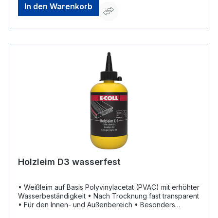
Holzoberflächen • Temperaturbeständigkeit: bis +70 °C
In den Warenkorb
• Verarbeitungstemperatur: +15 °C bis +20 °C •
Verbrauch: 125 bis 250 g/m², offene Zeit: max. 10
Minuten • Frostfrei zwischen +10 °C bis +20 °C lagern •
Trockenstoffgehalt: 51 bis 53 %Hersteller: Einkaufsbüro
Deutscher Eisenhändler GmbH, EDE Platz 1, 42389
Wuppertal, DE, +4920260960, webkontakt@ede.de
Holzleim D3 wasserfest
• Weißleim auf Basis Polyvinylacetat (PVAC) mit erhöhter
Wasserbeständigkeit • Nach Trocknung fast transparent
• Für den Innen- und Außenbereich • Besonders
geeignet für Dübel und Zapfenverbindungen, für