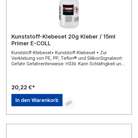
Deutscher Eisenhändler GmbH, EDE Platz 1, 42389
Wuppertal, DE, +4920260960, webkontakt@ede.de
Kunststoff-Klebeset 20g Kleber / 15ml
Primer E-COLL
Kunststoff-Klebeset• Kunststoff-Klebeset • Zur
Verklebung von PE, PP, Teflon® und SilikonSignalwort:
Gefahr Gefahrenhinweise: H336: Kann Schläfrigkeit und
Benommenheit verursachen;H304: Kann bei
Verschlucken und Eindringen in die Atemwege tödlich
sein;H315: Verursacht Hautreizungen;H225: Flüssigkeit
und Dampf leicht entzündbar;H410: Sehr giftig für
20,22 €*
Wasserorganismen mit langfristiger WirkungHersteller:
Einkaufsbüro Deutscher Eisenhändler GmbH, EDE Platz 1,
In den Warenkorb
42389 Wuppertal, DE, +4920260960,
webkontakt@ede.de