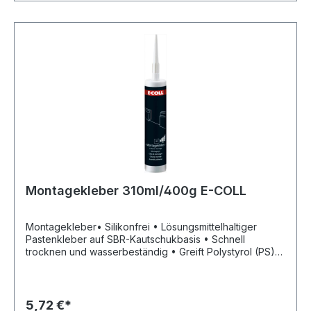
Montagekleber 310ml/400g E-COLL
Montagekleber• Silikonfrei • Lösungsmittelhaltiger
Pastenkleber auf SBR-Kautschukbasis • Schnell
trocknen und wasserbeständig • Greift Polystyrol (PS)
nicht an • Nicht für Polypropylen (PP) und Polyethylen
(PE) geeignet • Lagerung: kühl, frostfrei und trocken •
Für den Innen- und Außenbereich • Zum einseitigen
Verleimen von Fußbodenleisten, Schwellen,
5,72 €*