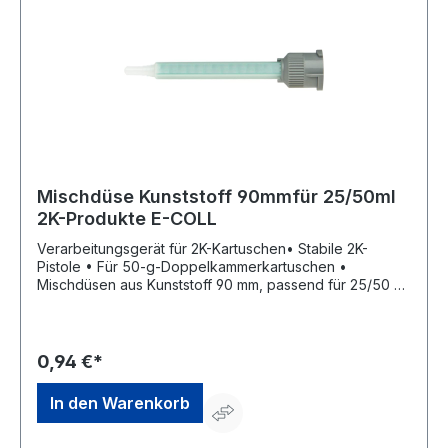
Mischdüse Kunststoff 90mmfür 25/50ml
2K-Produkte E-COLL
Verarbeitungsgerät für 2K-Kartuschen• Stabile 2K-
Pistole • Für 50-g-Doppelkammerkartuschen •
Mischdüsen aus Kunststoff 90 mm, passend für 25/50 ml
2K-ProdukteHersteller: Einkaufsbüro Deutscher
Eisenhändler GmbH, EDE Platz 1, 42389 Wuppertal, DE,
+4920260960, webkontakt@ede.de
0,94 €*
In den Warenkorb