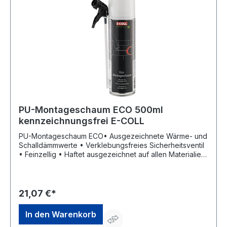
5 cm Stärke
PU-Montageschaum ECO 500ml
kennzeichnungsfrei E-COLL
PU-Montageschaum ECO• Ausgezeichnete Wärme- und
Schalldämmwerte • Verklebungsfreies Sicherheitsventil
• Feinzellig • Haftet ausgezeichnet auf allen Materialien
(Kein PE/PP) • Kennzeichnungsfrei (<0.1 Isocyonat) •
Rauchdicht, aber nicht dampfdiffusionsdicht • Nicht 100
% geschlossenzellig (nimmt Wasser auf) • Entspricht der
DGNB Einstufung QS 4 (Qualitätsklasse 4, von 1 bis 4) •
21,07 €*
Zum Isolieren und Füllen von Fugen • Zum
Fenstereinbau, für Zargen, zum Ausschäumen von
In den Warenkorb
Maueraussparungen und Hohlräumen • Baustoffklasse E