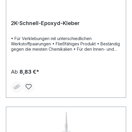
2K-Schnell-Epoxyd-Kleber
• Für Verklebungen mit unterschiedlichen
Werkstoffpaarungen • Fließfähiges Produkt • Beständig
gegen die meisten Chemikalien • Für den Innen- und
Außeneinsatz • Klebespalt: > 0,05 mm (bei großen
Spalten ist eine Topfzeit von ca. 5 Minuten zu
berücksichtigen) • Verabeitungstemperatur +5 °C bis
+40 °C • Temperaturbeständigkeit: -50 °C bis +140 °C
Ab
8,83 €*