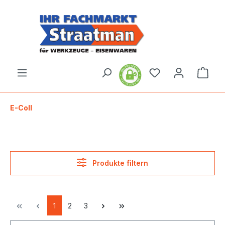
alt springen
Ware
E-Coll
Produkte filtern
1
2
3