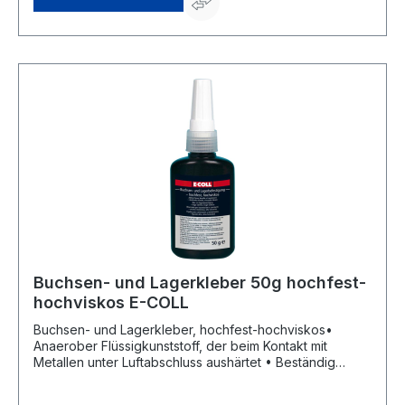
Max. Gewinde M36 • Spaltfüllvermögen 0,2 mm •
Viskosität: 1500 bis 2500 mPasSignalwort: Achtung
Gefahrenhinweise: H319: Verursacht schwere
Augenreizung;H317: Kann allergische Hautreaktionen
verursachenHersteller: Einkaufsbüro Deutscher
Eisenhändler GmbH, EDE Platz 1, 42389 Wuppertal, DE,
+4920260960, webkontakt@ede.de
Buchsen- und Lagerkleber 50g hochfest-
hochviskos E-COLL
Buchsen- und Lagerkleber, hochfest-hochviskos•
Anaerober Flüssigkunststoff, der beim Kontakt mit
Metallen unter Luftabschluss aushärtet • Beständig
gegen verschiedene Öle, Benzin und Bremsflüssigkeit
sowie weiteren Stoffen • Sehr hohe Festigkeit auch an