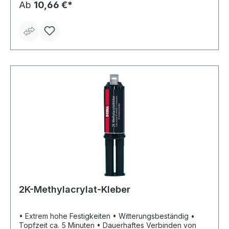
Vorbereitung: Anrauen und Reinigen (Aceton) •
Ab
10,66 €*
Temperaturbeständigkeit: -55 °C bis +120 °C
2K-Methylacrylat-Kleber
• Extrem hohe Festigkeiten • Witterungsbeständig •
Topfzeit ca. 5 Minuten • Dauerhaftes Verbinden von