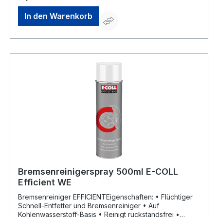
Ablagerungen • Silikonölfrei • Für senkrechte Flächen •
Sprühöl zum Bohren, Gewindeschneiden, Drehen,
In den Warenkorb
Fräsen usw. • Für rostfreien Stahl, hochlegierten Stahl,
Baustahl, Bunt- und Edelmetalle, Aluminium, Messing,
usw. • Einsatztemperatur: –20 °C bis +200 °CSignalwort:
Gefahr Gefahrenhinweise: H222: Extrem entzündbares
Aerosol;H229: Behälter steht unter Druck: Kann bei
Erwärmung berstenHersteller: Einkaufsbüro Deutscher
Eisenhändler GmbH, EDE Platz 1, 42389 Wuppertal, DE,
+4920260960, webkontakt@ede.de
Bremsenreinigerspray 500ml E-COLL
Efficient WE
Bremsenreiniger EFFICIENTEigenschaften: • Flüchtiger
Schnell-Entfetter und Bremsenreiniger • Auf
Kohlenwasserstoff-Basis • Reinigt rückstandsfrei •