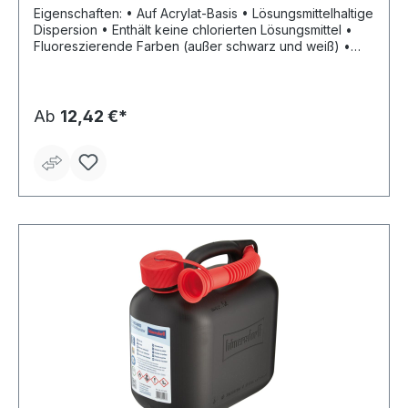
Eigenschaften: • Auf Acrylat-Basis • Lösungsmittelhaltige
Dispersion • Enthält keine chlorierten Lösungsmittel •
Fluoreszierende Farben (außer schwarz und weiß) •
Überkopf-Sprühdüse • Zusätzliche Schreibdüse •
Kugelventil (Überkopf, 180 °C) • Ölbeständig
Einsatzbereiche: • Für alle Markierungsarbeiten •
Baustellen, Parkplätze • Auf Holz, Rasen, Sand, Kies,
Ab
12,42 €*
Stahl usw.