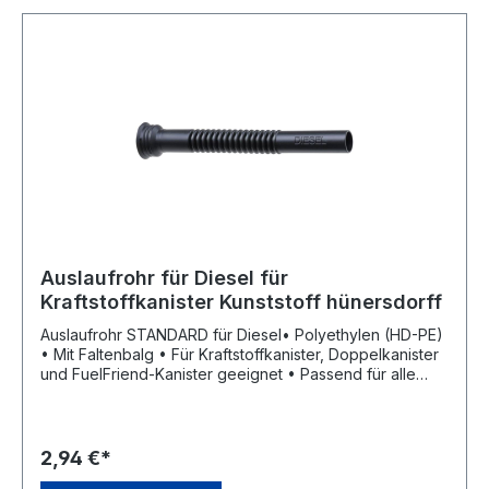
Auslaufrohr für Diesel für
Kraftstoffkanister Kunststoff hünersdorff
Auslaufrohr STANDARD für Diesel• Polyethylen (HD-PE)
• Mit Faltenbalg • Für Kraftstoffkanister, Doppelkanister
und FuelFriend-Kanister geeignet • Passend für alle
gängigen Tanköffnungen von Dieselfahrzeugen mit
FehlbetankungsschutzHersteller: hünersdorff GmbH,
Eisenbahnstr. 6, 71636 Ludwigsburg, DE, +4971411470,
info@huenersdorff.de
2,94 €*