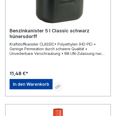
Benzinkanister 5 l Classic schwarz
hünersdorff
Kraftstoffkanister CLASSIC• Polyethylen (HD-PE) •
Geringe Permeation durch schwere Qualität •
Unverlierbare Verschraubung • Mit UN-Zulassung nach
ADR/GGVSEB für den Transport von Gefahrgütern • Für
Kraftstoff und Kraftstoffgemisch, E10-geeignet Lieferung:
Inklusive flexiblem Auslaufrohr.Hersteller: hünersdorff
GmbH, Eisenbahnstr. 6, 71636 Ludwigsburg, DE,
11,48 €*
+4971411470, info@huenersdorff.de
In den Warenkorb