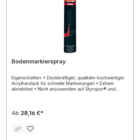
Bodenmarkierspray
Eigenschaften: • Deckkräftiger, qualitativ hochwertiger
Acrylharzlack für schnelle Markierungen • Extrem
abriebfest • Nicht anzuwenden auf Styropor® und
Weichkunststoffen • Witterungs- und
korrosionsbeständig • Aromatenfrei • Schwermetallfrei
• Schnelltrocknend (ca. 10 Minuten) •
Überkopfsprühdüse (180 °C) Einsatzbereiche: • Auf fast
Ab
28,16 €*
allen Oberflächen: Holz, Karton, Beton, Papier, Metall,
Asphalt, Mauerwerk usw. • Besonders geeignet für
Markierungen auf allen Böden (Parkplätze etc.) • Für
Innen- und Außenlackierungen