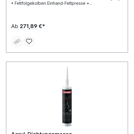
• Fettfolgekolben Einhand-Fettpresse •
Anschlussgewinde M10 x 1 • Düsenrohr, gerade •
Hydraulikmundstück • Zum Befüllen der
Einhandfettpresse
Ab
271,89 €*