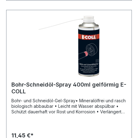
Bohr-Schneidöl-Spray 400ml gelförmig E-
COLL
Bohr- und Schneidöl-Gel-Spray• Mineralölfrei und rasch
biologisch abbaubar • Leicht mit Wasser abspülbar •
Schützt dauerhaft vor Rost und Korrosion • Verlängert
die Standzeiten des Werkzeuges • Verhindert
Aufbauschneiden und Kleben von Spänen • Kriecht in
engste Toleranzen und kühlt während des Aufsprühens
• Gelförmig • Löst verharzte Rückstände und
11,45 €*