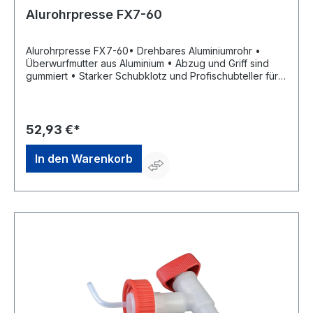
Alurohrpresse FX7-60
Alurohrpresse FX7-60• Drehbares Aluminiumrohr •
Überwurfmutter aus Aluminium • Abzug und Griff sind
gummiert • Starker Schubklotz und Profischubteller für
restloses Entleeren des Beutels •
Übersetzungsverhältnis 17:1 • Für 600-ml-Kartuschen
und -BeutelHersteller: Irion Vertriebs GmbH,
Frohnradstraße 17, 63768 Hösbach, DE,
52,93 €*
+4960215836350, Irion@Irion-gun.de
In den Warenkorb