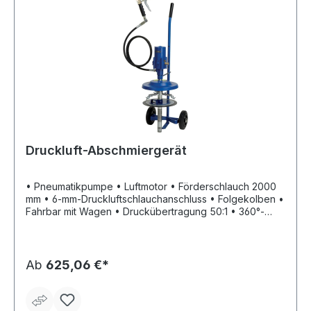
Druckluft-Abschmiergerät
• Pneumatikpumpe • Luftmotor • Förderschlauch 2000
mm • 6-mm-Druckluftschlauchanschluss • Folgekolben •
Fahrbar mit Wagen • Druckübertragung 50:1 • 360°-
Vollgelenk-Hochdruck-Schmierpistole, Düsenrohr und
Mundstück • Förderleistung 1100 g/min • 99 %
Behälterentleerung – 1 % Restfett im Behälter • Für
Schmierstoffe bis Konsistenzgrad 2 nach NLGI und bei
Ab
625,06 €*
niedrigen Temperaturen • Zur Verwendung mit
Kompressoren mit 80 l/min und mehr bei einem
empfohlenen Luftdruck von 6 bar