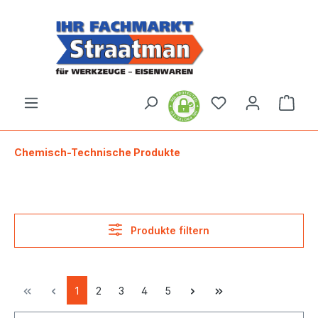
alt springen
Ware
Chemisch-Technische Produkte
Produkte filtern
1
2
3
4
5