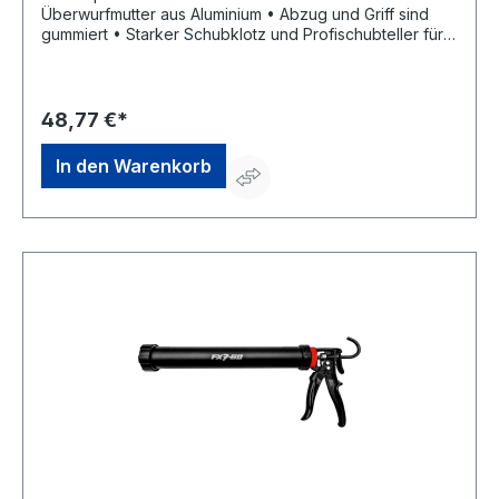
Überwurfmutter aus Aluminium • Abzug und Griff sind
gummiert • Starker Schubklotz und Profischubteller für
restloses Entleeren des Beutels •
Übersetzungsverhältnis 17:1 • Für 310-ml-Kartuschen und
400-ml-BeutelHersteller: Irion Vertriebs GmbH,
Frohnradstraße 17, 63768 Hösbach, DE,
48,77 €*
+4960215836350, Irion@Irion-gun.de
In den Warenkorb