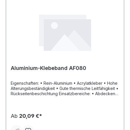
Schmiergeräte GmbH, Tiergartenstraße 5, 79423
Heitersheim, DE, +4976659346000,
service@pressol.com
Aluminium-Klebeband AF080
Eigenschaften: • Rein-Aluminium • Acrylatkleber • Hohe
Alterungsbeständigkeit • Gute thermische Leitfähigkeit •
Rückseitenbeschichtung Einsatzbereiche: • Abdecken,
Schützen, Isolieren, Wasserdampfsperre und
Reflektorband Technische Daten: •
Temperaturbeständigkeit: kurzzeitig bis ca. 120 °C
Ab
20,09 €*