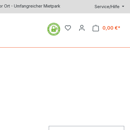
or Ort - Umfangreicher Mietpark
Service/Hilfe
0,00 €*
Ware