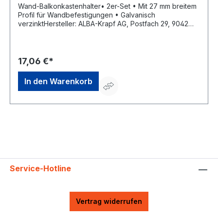
Wand-Balkonkastenhalter• 2er-Set • Mit 27 mm breitem
Profil für Wandbefestigungen • Galvanisch
verzinktHersteller: ALBA-Krapf AG, Postfach 29, 9042
Speicher, CH, +41713700405, info@alba-krapf.ch
17,06 €*
In den Warenkorb
Service-Hotline
Vertrag widerrufen