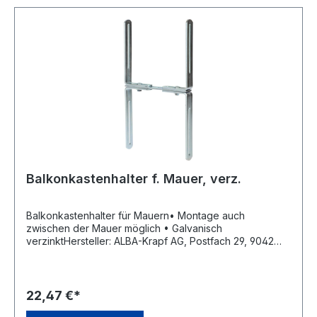
Balkonkastenhalter f. Mauer, verz.
Balkonkastenhalter für Mauern• Montage auch
zwischen der Mauer möglich • Galvanisch
verzinktHersteller: ALBA-Krapf AG, Postfach 29, 9042
Speicher, CH, +41713700405, info@alba-
krapf.chHinweis: Für einen Balkonkasten benötigt man 2
Stück.
22,47 €*