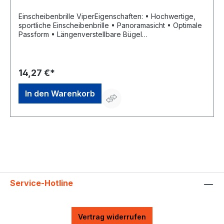
Einscheibenbrille ViperEigenschaften: • Hochwertige,
sportliche Einscheibenbrille • Panoramasicht • Optimale
Passform • Längenverstellbare Bügel
Anwendungsbereiche: Metallverarbeitung (Drehen,
Fräsen, Flexen), Feinmechanik, Montagearbeiten,
Schleifarbeiten, Mechanische (F); Strahlungsrisiken (2)
Zulassung/Norm: EN 166 Material: Polycarbonatscheibe
14,27 €*
Rahmenfarbe: blau-schwarzHersteller: Bollé Safety, 34,
rue de la Soie, 69100 Villeurbanne, FR, +33478687972,
In den Warenkorb
contact@add-online.fr
Service-Hotline
Vertrag widerrufen