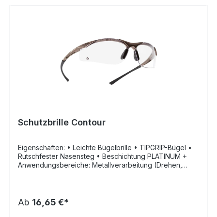
Schutzbrille Contour
Eigenschaften: • Leichte Bügelbrille • TIPGRIP-Bügel •
Rutschfester Nasensteg • Beschichtung PLATINUM +
Anwendungsbereiche: Metallverarbeitung (Drehen,
Fräsen, Flexen), Feinmechanik, Montagearbeiten,
Schleifarbeiten Zulassung/Norm: EN 166, EN 170 (klar),
EN 172 (getönt) Material: Polycarbonatscheibe
Ab
16,65 €*