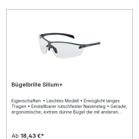
Bügelbrille Silium+
Eigenschaften: • Leichtes Modell • Ermöglicht langes
Tragen • Einstellbarer rutschfester Nasensteg • Gerade,
ergonomische, extrem dünne Bügel die mit anderen
PSA kombinierbar sind (z. B. Lärmschutzhelm) •
Panorama-Sicht • Beschichtung PLATINUM +
Anwendungsbereiche: Geeignet für sämtliche
Aktivitäten, bei extrem kalten oder heißen Temperaturen
Ab
18,43 €*