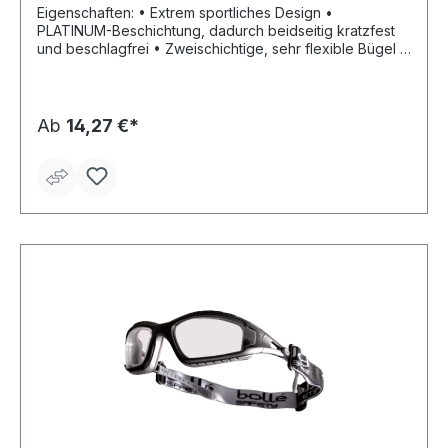
Eigenschaften: • Extrem sportliches Design •
PLATINUM-Beschichtung, dadurch beidseitig kratzfest
und beschlagfrei • Zweischichtige, sehr flexible Bügel •
Rutschfester und verstellbarer Nasensteg
Anwendungsbereiche: Metallverarbeitung (Drehen,
Fräsen, Flexen), Feinmechanik, Montagearbeiten,
Schleifarbeiten, Mechanische (F); Strahlungsrisiken (2)
Ab
14,27 €*
(5) Zulassung/Norm: EN 166