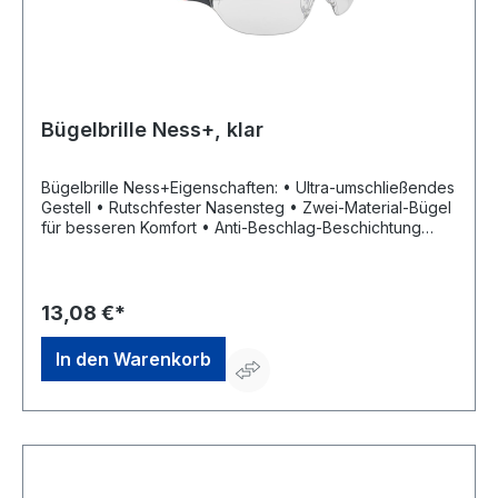
Bügelbrille Ness+, klar
Bügelbrille Ness+Eigenschaften: • Ultra-umschließendes
Gestell • Rutschfester Nasensteg • Zwei-Material-Bügel
für besseren Komfort • Anti-Beschlag-Beschichtung
PLATINUM • Gläser übertragen 90 % des Lichts
Anwendungsbereiche: Metallverarbeitung (Drehen,
Fräsen, Flexen), Feinmechanik, Montagearbeiten,
Schleifarbeiten Zulassung/Norm: EN 166, EN 170, UKCA
13,08 €*
Material: Scheibe: Polykarbonat, Gestell: PC/TPR
Gewicht: 28 g Scheibenfarbe: klar Rahmenfarbe:
In den Warenkorb
schwarz-orange Hersteller: Bollé Safety, 34, rue de la
Soie, 69100 Villeurbanne, FR, +33478687972,
contact@add-online.fr