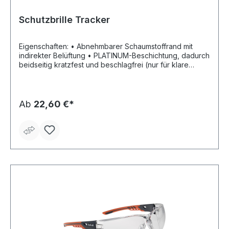
Schutzbrille Tracker
Eigenschaften: • Abnehmbarer Schaumstoffrand mit
indirekter Belüftung • PLATINUM-Beschichtung, dadurch
beidseitig kratzfest und beschlagfrei (nur für klare
Gläser) • Hohe Stoßfestigkeit (120 m/s) • Indirekt
belüftetes Gestell • Gerade Bügel mit regulierbarem
Kopfband Anwendungsbereiche: Metallverarbeitung
(Drehen, Fräsen, Flexen), Feinmechanik,
Ab
22,60 €*
Montagearbeiten, Schleifarbeiten; Mechanische (F);
Strahlungsrisiken (2) für klare Gläser, DIN 5 auch
Schweißen, Löten Zulassung/Norm: EN 166
Rahmenfarbe: schwarz