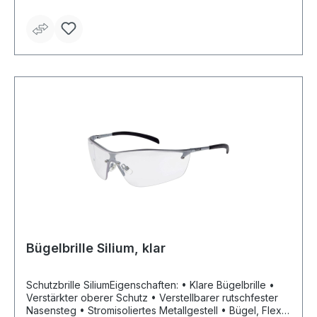
geeignet, Mechanische (F); Strahlungsrisiken (2) (5)
Zulassung/Norm: EN 166, EN 170 (klar), EN 172 (getönt)
Material: Polycarbonatscheibe Rahmenfarbe: schwarz
Bügelbrille Silium, klar
Schutzbrille SiliumEigenschaften: • Klare Bügelbrille •
Verstärkter oberer Schutz • Verstellbarer rutschfester
Nasensteg • Stromisoliertes Metallgestell • Bügel, Flex