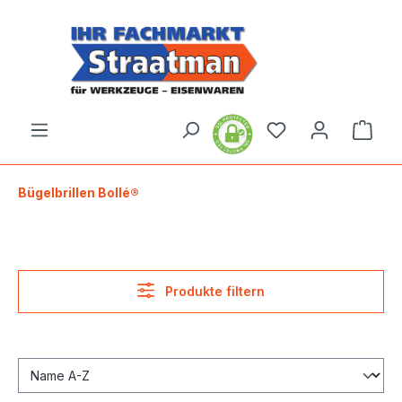
alt springen
Ware
Bügelbrillen Bollé®
Produkte filtern