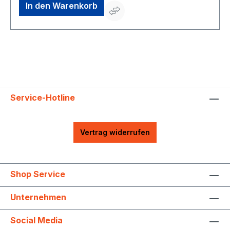
mit Rolleneinzug erleichtert das das Einführen des
In den Warenkorb
Häckselgutes • Optimaler Bedienerschutz dank
Sicherheitsverriegelung der Fangbox • Transparente
Fangbox mit Sichtfenster erleichtert die Überprüfung
des FüllstandsHersteller: AL-KO Geräte GmbH,
Ichenhauser Straße 14, 89359 Kötz, DE, +4982212030,
gardentech@al-ko.de
Service-Hotline
Vertrag widerrufen
Shop Service
Unternehmen
Social Media