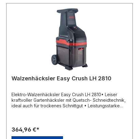
Walzenhäcksler Easy Crush LH 2810
Elektro-Walzenhäcksler Easy Crush LH 2810• Leiser
kraftvoller Gartenhäcksler mit Quetsch- Schneidtechnik,
ideal auch für trockenes Schnittgut • Leistungsstarke
Motorisierung mit leisem Walzenschneidwerk und
Gegenplatte • Häckseln von großen Ästen bis. 40 mm
Durchmesser • Selbsteinzug mit Vorwärts- und
Rückwärtslauf • Optimale zum kompostieren durch
364,96 €*
bereits gequetschtes Schnittgut • Voluminöser Trichter