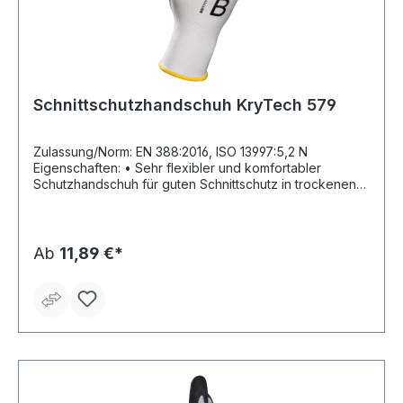
Schnittschutzhandschuh KryTech 579
Zulassung/Norm: EN 388:2016, ISO 13997:5,2 N
Eigenschaften: • Sehr flexibler und komfortabler
Schutzhandschuh für guten Schnittschutz in trockenen
Bereichen • Nahtloser, flexibler Strick mit Polyurethan-
Teilbeschichtung • Gute Schnittfestigkeit •
Hervorragendes Tastgefühl und Fingerbeweglichkeit •
Lange Nutzungsdauer durch hohe Abriebfestigkeit •
Ab
11,89 €*
Graufarbene Beschichtung verbirgt Verunreinigungen
Anwendungsbereiche: Montage, Endbearbeitung,
Handhabung von Metall- und Bauteilen, Papierindustrie,
Verpackung Länge: 220–270 mm Farbe: weiß-grau