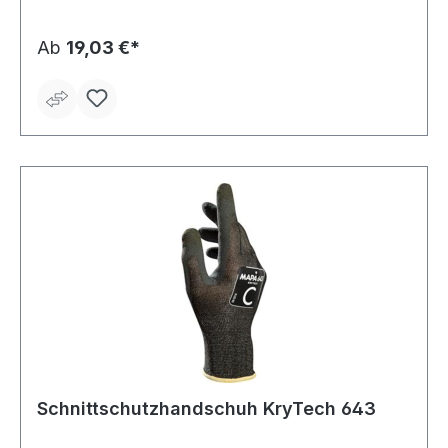
Baugewerbe, Glasindustrie, Industrielle Wartung
Material: Polyurethan, Nahtloses Stricktrikot aus PEHD-
Fasern Länge: 230–290 mm Farbe: grau
Ab
19,03 €*
Schnittschutzhandschuh KryTech 643