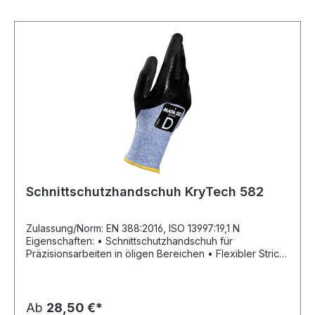
öligen/feuchten Bereichen Länge: 230–280 mm Farbe:
grau-schwarz
Schnittschutzhandschuh KryTech 582
Zulassung/Norm: EN 388:2016, ISO 13997:19,1 N
Eigenschaften: • Schnittschutzhandschuh für
Präzisionsarbeiten in öligen Bereichen • Flexibler Strick
mit guter Beweglichkeit und sehr guter Passform • Hohe
Schnittfestigkeit • Effektiver Grip auch bei der
Handhabung mit Öl oder Schmiermittel behandelter Teile
• Wirtschaftliches Arbeiten: waschbar sowie
Ab
28,50 €*