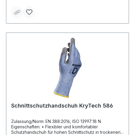
ölabweisende und hoch abriebfeste Beschichtung
Anwendungsbereiche: Metallbearbeitung,
Blechverarbeitung, Walzen, Tiefziehen und Montage,
Arbeiten mit Metallteilen, Endverarbeitung von
scharfkantigen Teilen, Handhabungen mit Flachglas,
Schneid-, Stanz- und Prägearbeiten Material: Nahtloser
Feinstrick mit PEHD-Fasern, Nitril (Grip & Proof-
Technologie) Länge: 230–270 mm Farbe: blau-schwarz
Schnittschutzhandschuh KryTech 586
Zulassung/Norm: EN 388:2016, ISO 13997:18 N
Eigenschaften: • Flexibler und komfortabler
Schutzhandschuh für hohen Schnittschutz in trockenen