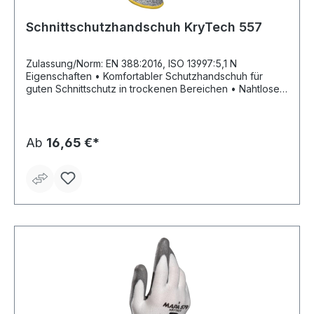
Schnittschutzhandschuh KryTech 557
Zulassung/Norm: EN 388:2016, ISO 13997:5,1 N
Eigenschaften • Komfortabler Schutzhandschuh für
guten Schnittschutz in trockenen Bereichen • Nahtloser
Strick mit elastischen Bund und Polyurethan-
Teilbeschichtung • Gute Schnittfestigkeit • Gutes
Tastgefühl • Hohe Abriebfestigkeit • Verbesserte
Haltbarkeit, da Daumenbeuge zusätzlich mit Nitril
Ab
16,65 €*
verstärkt • Durch Farbumgebung besonders
schmutzunempfindlich Anwendungsbereiche: Montage
von Metall- und Bauteilen, Handhabung scharfkantiger
Teile, Kunststoffbearbeitung, Wartungsarbeiten, Bau
Länge: 220–270 mm Farbe: grau