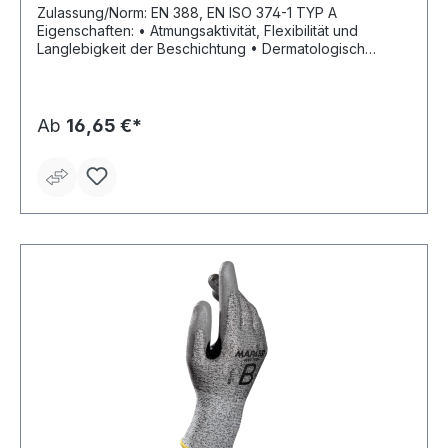
Zulassung/Norm: EN 388, EN ISO 374-1 TYP A
Eigenschaften: • Atmungsaktivität, Flexibilität und
Langlebigkeit der Beschichtung • Dermatologisch
zugelassen • Frei von Schadstoffen: STANDARD 100
von OEKO-TEX®, DMF-frei • Für die Bedienung von
Touchscreen-Geräten geeignet • Silikonfrei, um
Ruckstände an Blechen und Glas vor der Lackierung zu
Ab
16,65 €*
vermeiden Anwendungsbereiche: Automobilindustrie,
Mechanische Industrie Material: Gekörnter Nitrilschaum
Länge: 230–280 mm Farbe: schwarz-grau