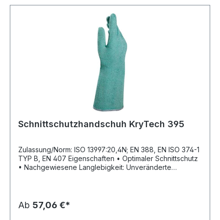
Schnittschutzhandschuh KryTech 395
Zulassung/Norm: ISO 13997:20,4N; EN 388, EN ISO 374-1
TYP B, EN 407 Eigenschaften • Optimaler Schnittschutz
• Nachgewiesene Langlebigkeit: Unveränderte
Eigenschaften bis zu 5 Waschgänge • Sicheres Greifen
feuchter oder rutschiger Gegenstände • Komplett
flüssigkeitsdicht und beständig gegen mechanische
Belastungen • Silikonfrei, um Ruckstände an Blechen
Ab
57,06 €*
und Glas vor der Lackierung zu vermeiden