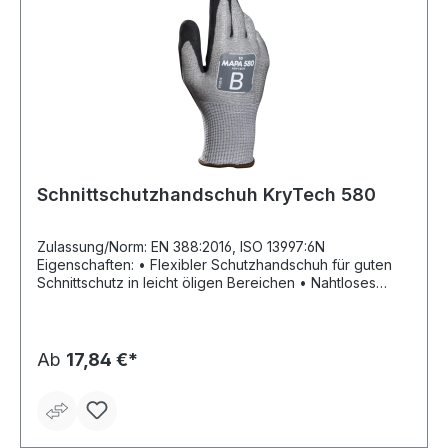
Schnittschutzhandschuh KryTech 580
Zulassung/Norm: EN 388:2016, ISO 13997:6N
Eigenschaften: • Flexibler Schutzhandschuh für guten
Schnittschutz in leicht öligen Bereichen • Nahtloses
Stricktrikot mit guter Beweglichkeit und guter Passform,
teilbeschichtet • Gute Schnittfestigkeit • Effektiver Grip
auch bei der Handhabung mit Öl oder Schmiermittel
behandelter Teile • Wirtschaftliches Arbeiten: waschbar
Ab
17,84 €*
sowie ölabweisende und hoch abriebfeste
Beschichtung Anwendungsbereiche: Montage von
Metall- und Bauteile, Karosseriewerkstätten,
Metallpressen, Zerspanen, Handhabung scharfkantiger,
öliger oder schmieriger Werkstücke, Wartungen in